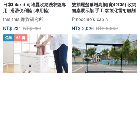
日本Like-it 可堆疊收納洗衣籃專
雙抽屜螢幕增高架(寬42CM) 收納
用 -滑滑便利輪 (專用輪)
書桌展示架 手工 客製化雷射雕刻
this-this 雜貨研究所
Pinocchio’s cabin
NT$ 234
NT$ 260
NT$ 3,026
NT$ 3,362
免運
68 折
放入購物車
加入收藏
了解品牌
日本squ+ SUN&WASSER可層疊
工業風_植物雙層展示層架/塊根/
置物洗衣籃-2入-多色可選
多肉植物/鐵網**歡迎客製**
日本squ+
銳龍工藝設計
NT$ 1,898
NT$ 2,790
NT$ 18,800
免運