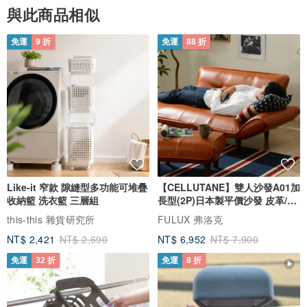
與此商品相似
免運
9 折
免運
88 折
Like-it 窄款 隙縫型多功能可堆疊
【CELLUTANE】雙人沙發A01加
收納籃 洗衣籃 三層組
長型(2P)日本製平價沙發 皮革/燈
芯絨
this-this 雜貨研究所
FULUX 弗洛克
NT$ 2,421
NT$ 2,690
NT$ 6,952
NT$ 7,900
免運
32 折
免運
8 折