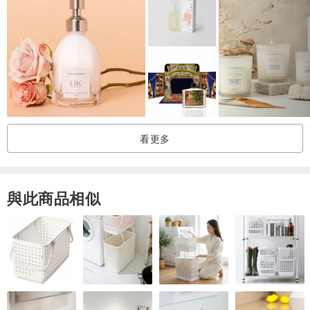
■ 全成分
Water, Glycerin, Butylene Glycol, Butyrospermum Parkii, Jojoba Oil,
Chamomile Extrfact, Witch Hazel Extract, α-Tocopherol, Trehalose,
Sodium Polyacrylate, Paraffinum Liquidum, Trideceth-6, Glyceryl
Monostearate, Tween 20, Phenoxyethanol
看更多
■ 容量：400ml
與此商品相似
■ 注意事項
當肌膚有受傷、溼疹等異常現象時，請暫停使用。當肌膚出現紅腫、
搔癢等異常現象時，請暫停使用，並請皮膚醫師診斷治療。使用時請
避免滲入眼睛。若不慎誤入眼睛時，請以大量清水清洗。
■ 保存方法：請避免高溫日曬，並保存於陰涼處。