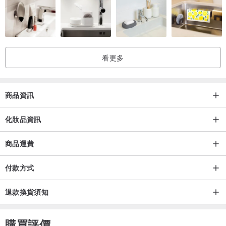
■ 保存期限：三年，開封後請於半年內使用完畢。
■ 系列產品參考
看更多
顏乳液
護唇膏
身體乳液
商品資訊
清爽護手霜
滋潤護手霜
化妝品資訊
商品運費
■ 產地 / 製造方式：Made in Taiwan
付款方式
退款換貨須知
購買評價