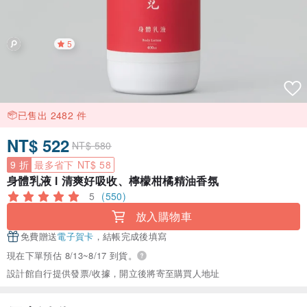
5
已售出 2482 件
NT$ 522
NT$ 580
9 折
最多省下 NT$ 58
身體乳液 l 清爽好吸收、檸檬柑橘精油香氛
5
(550)
放入購物車
免費贈送
電子賀卡
，結帳完成後填寫
現在下單預估 8/13~8/17 到貨。
設計館自行提供發票/收據，開立後將寄至購買人地址