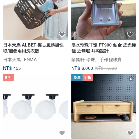
日本天馬 ALBET 復古風斜掛快
淡水珍珠耳環 PT900 鉑金 皮光極
取/層疊兩用洗衣籃
佳 近無瑕 耳勾設計
日本天馬TENMA
蘭佩軒 珍珠。手作輕珠寶
NT$ 455
NT$ 6,000
NT$ 7,500
9 折
免運
9 折