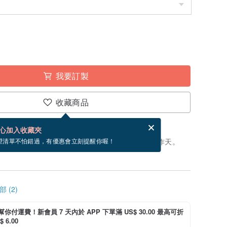
我要訂製
收藏商品
賀卡，結帳完成後填寫
電子賀卡是什麼？
心加入收藏夾
製」。付款後，從開始製作到寄出商品為 35 個工作天。
望清單不怕錯過，有優惠會立刻提醒你喔！
 (2)
i 幫你付運費！新會員 7 天內於 APP 下單滿 US$ 30.00 最高可折
 6.00