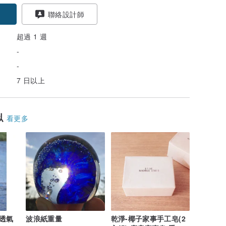
聯絡設計師
超過 1 週
-
-
7 日以上
似
看更多
透氣
波浪紙重量
乾淨-椰子家事手工皂(2