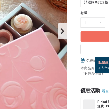
數量
免費贈送電子
點擊愛
本商品為「接單訂
加入慾
（不包含假日）
優惠活動
看全部
Pinko
運費 US$