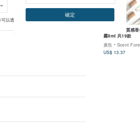
的呵護，
確定
時間的拿捏，
你可以透過
聯絡設計師
討論合適的運送方式
福的感受。
【隨身瓶】質感香
霧8ml 共19款
廣告
Scent Forest 
的幸福~
US$ 13.37