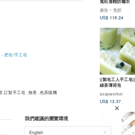
裝護是美好的風景。。。
寬松連帽防曬衣
廣告
荒腔
US$ 118.24
)請先通知我們另報價。
價。
氣較難有長久的持香度，經過滿月熟成後，
的香氣會保留較多，經過洗滌時會感受陣陣
 -
肥皂/手工皂
||製皂工人手工皂|
綠茶薄荷皂
珠跟逐漸褪變色的隨機自然現象，以及天然
請安心待熟成期後使用唷。
 訂製手工皂 .無香 .色系隨機
soapworker
US$ 13.37
我們建議的瀏覽環境