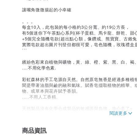
讓嘴角微微揚起的小幸確
。。。
每盒10入，此包裝的每小格約3公分寬、約19公方長，
有5個迷你下午茶點心系列(杯子蛋糕、馬卡龍、餅乾、甜心糖
+5個完全隨機皂款(超出點心類，像鑽戒、熊寶寶、古錐兔、
實際皂款超出圖片刊登但都很可愛，皂色隨機，玫瑰禮盒
˙˙˙
繽紛色彩來自植物與礦物，黃、綠、橙、紫、黑、白、褐
....不用化學色素.
彩虹森林的手工皂源自天然。自然原皂無香是經過多種植
聞是帶著油脂與鹼的融和氣味。賦香皂擷取植物的精華、
物、或草本與花卉賦予香韻。
.....不用人工香精.
天然製品沒有化學合成製品的敏感源與負擔，放心多了~
我們包裹出貨以環保理念妥善防護，
想盡小小力量讓地球減少一點二氧化碳，
商品資訊
沒有機器產的獨特外裝，以環保理念善用資源妥善防護包