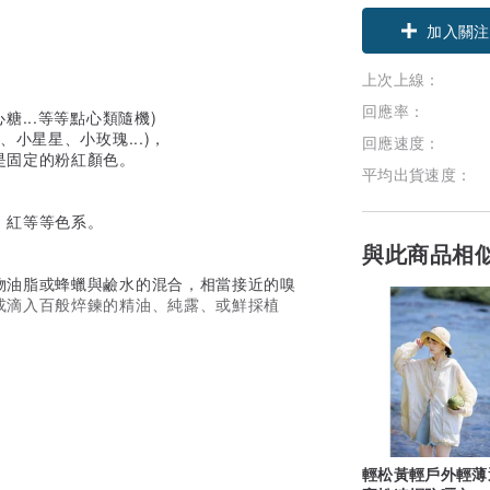
加入關注
上次上線：
回應率：
...等等點心類隨機)
小星星、小玫瑰...)，
回應速度：
是固定的粉紅顏色。
平均出貨速度：
、紅等等色系。
與此商品相
物油脂或蜂蠟與鹼水的混合，相當接近的嗅
或滴入百般焠鍊的精油、純露、或鮮採植
裹，
輕松黃輕戶外輕薄