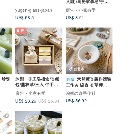
入組)/廚房家事皂/手洗
衣物皂
yugen-glass-japan
廣告
小家有愛
US$ 56.51
US$ 8.91
9 折
台北市
| 珍珠
沐樂 | 手工皂禮盒/香氛
天然薰香製作體驗
體驗
包/薰衣草/三入 伴手禮
工作坊 線香 香草棒
客製 手工皂
natural incense
廣告
小家有愛
浣熊の森手作社
workshop
US$ 56.92
US$ 23.26
US$ 25.84