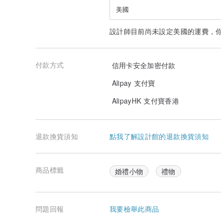
每一塊皂對我們來說都像是剛出生的Baby一樣，必須細心
美國
從一開始皂材的準備、製作的順序、攪拌的方式、溫度與
設計師目前尚未設定美國的運費，
到最後為它穿上溫暖的手感衣裳，無不是為了給予人們幸
秉持只用天然素材的堅持，我們選出最滿意的天然配方，
付款方式
信用卡安全加密付款
佐以繽紛的造型與迷人的天然香氣，讓大家也能體驗自然
Alipay 支付寶
產地/製造方式
AlipayHK 支付寶香港
台灣 手工製作
退款換貨須知
點我了解設計館的退款換貨須知
商品標籤
婚禮小物
禮物
問題回報
我要檢舉此商品