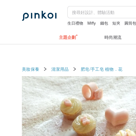
生日禮物
Miffy
錢包
短夾
圓筒
主題企劃
時尚潮流
美妝保養
清潔用品
肥皂/手工皂
植物．花