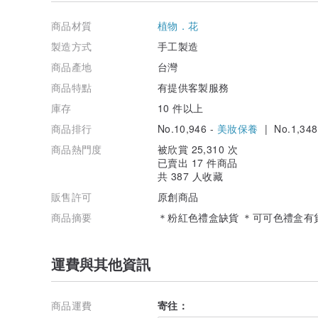
請別介意這些可以安然送達的防護樣子，拆開奇異的防撞
商品材質
植物．花
˙˙˙
/ 關於特性、色系、香氣的事 /
製造方式
手工製造
‧皂重量與大小會隨時間蒸發水份而改變。
商品產地
台灣
‧色系隨機，皂與包裝有指定色系(杯底、奶油、包裝色系
‧若有想指定香調，請先通知我們數量、香調種類、會另報
商品特點
有提供客製服務
‧賦香皂:天然的香氣跟一般化學香精有很大差異，天然香
庫存
10 件以上
皂表面的香氣容易散失，可能靠近聞會聞不太到，但內部
蘊藏的香氣。
商品排行
No.10,946 -
美妝保養
| No.1,348
/關於使用及保存方式 /
商品熱門度
被欣賞 25,310 次
‧請按照熟成日期到達再開始使用.
已賣出 17 件商品
‧使用時，手稍沾溼，輕輕搓揉皂，之後清水沖淨泡沫。
共 387 人收藏
‧存放請避開濕、熱、光處，保持乾燥即可。
販售許可
原創商品
‧我們只用天然素材，皂會有白霜現象與天候潮濕的小水
香氣皂會不那麼濃郁與持香，這些都是天然產品的特徵，
商品摘要
＊粉紅色禮盒缺貨 ＊可可色禮盒有貨
/ 設計師及品牌簡介 /
運費與其他資訊
☆Rainbow forest 彩虹森林 手感‧自然‧生活☆
關於彩虹森林手工皂的事~
商品運費
寄往：