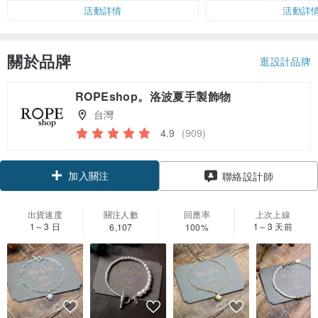
活動詳情
活動詳
關於品牌
逛設計品牌
ROPEshop。洛波夏手製飾物
台灣
4.9
(909)
加入關注
聯絡設計師
出貨速度
關注人數
回應率
上次上線
1～3 日
1～3 天前
6,107
100%