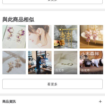
所以皆可依您的手圍尺寸或需求做客製化長度的調整。
■ 手圍測量方式可使用皮尺測量手腕骨後，即一般配戴手錶的位置，
與此商品相似
或是取繩線服貼圍一圈不拉緊，再另平放使用直尺測量長度。
■ 一般訂製會依您手圍及手鍊內徑條件， 再加約1cm~1.5cm的鍊圍空
間，
預留寬鬆度保留手指繫扣空間，才不致有繫扣不上或太合的問題。
■ 飾品保養方式建議如下:
1. 避免讓飾品碰水潮濕、接觸酸鹼性含身體乳液、香水等。
台北市
台北市
台北市
2. 避免流汗時配戴及夏季長戴。
3. 勿於睡覺時配戴，易造成鍍色表面的磨擦耗損。
看更多
4. 金屬飾品卸下後可使用細緻軟布或眼鏡布輕擦拭(表面留有的油汗
漬)，
清潔後於收納密封袋或夾鍊袋中保存。
商品資訊