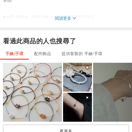
率唷!
■ 材質:銅鍍金，銅合金鍍金，施華洛世奇方形水晶
閱讀更多
※商品照片因拍攝自然光線條件或是個人螢幕設定顯色的不同，所以會
看過此商品的人也搜尋了
有些微色差，
以收到之商品實際顏色為主。
手鍊/手環
配件飾品
提供客製的 手鍊/手環
║訂製前提醒說明║
■ 對金屬有易敏體質狀況的朋友請避免下單訂製。
■ 館內飾品部份材質多為銅材或合金電鍍色，非純金飾能恆久保色，
經過使用後或一段時間即會因環境、使用方式或頻繁、
個人體質狀況產生褪色氧化狀況，建議能接受者再請下單訂製。
■ ROPEshop手製飾品皆是下單後才會進行訂製，無提供現貨商品，
看更多