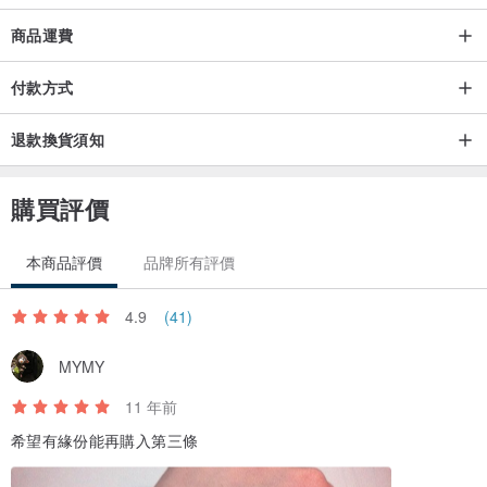
5. 除銀飾外切勿使用拭銀布或大力來回擦拭，會造成金屬電鍍表層耗
損。
商品運費
6. 此類電鍍金屬飾品多為搭配性消耗品，建議平時能做飾品替換及妥
付款方式
善保存，
以延長飾物的美麗壽命。
退款換貨須知
產地：台灣／個人手工設計製作
購買評價
本商品評價
品牌所有評價
4.9
(41)
MYMY
11 年前
希望有緣份能再購入第三條