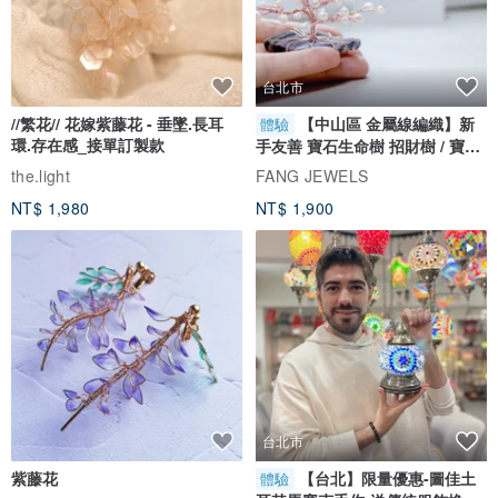
台北市
//繁花// 花嫁紫藤花 - 垂墜.長耳
【中山區 金屬線編織】新
體驗
環.存在感_接單訂製款
手友善 寶石生命樹 招財樹 / 寶石
自選
the.light
FANG JEWELS
NT$ 1,980
NT$ 1,900
台北市
紫藤花
【台北】限量優惠-圖佳土
體驗