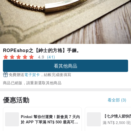
ROPEshop之【紳士的方格】手鍊。
4.9
(41)
看其他商品
免費贈送
電子賀卡
，結帳完成後填寫
商品已絕版，請重新選取其他商品
優惠活動
看全部 (3)
【七夕情人節快閃】8
Pinkoi 幫你付運費！新會員 7 天內
用 APP 購買任一
於 APP 下單滿 NT$ 500 最高可折
滿 NT$ 2,500 現
00 現折 NT$100
運費 NT$ 100