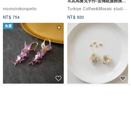
耳其馬賽克手作-送傳統服飾換裝
體驗
Turkiye Coffee&Mosaic studio土耳其咖啡與馬賽克燈工作坊
momoirokonpeito
NT$ 754
NT$ 920
免運
藤花 煌 耳環・耳夾
【繁花計畫】- 清冰
看其他商品
了解品牌
Dip art -nachugo-
紅花 hunghua
NT$ 2,125
NT$ 720
93 折