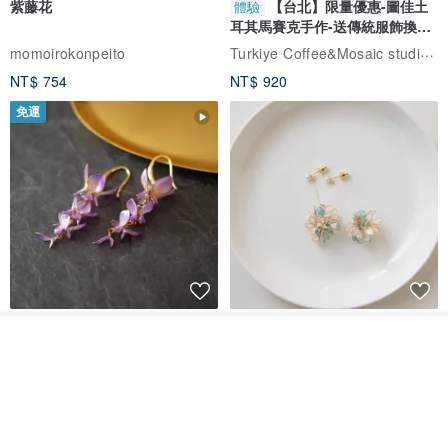
湖水綠色CASEY相機內袋:
www.pinkoi.com/product/1fND5uSl
紫藤花
【台北】限量優惠-圖佳土
體驗
耳其馬賽克手作-送傳統服飾換裝
藍色CASEY相機內袋:
www.pinkoi.com/product/1WfAvFF3
體驗
Turkiye Coffee&Mosaic studio土耳其咖啡與馬賽克燈工作坊
momoirokonpeito
NT$ 754
NT$ 920
。。。。。。。。。。。。。。。。。。。。。。。。。。
免運
Taylor屬於設計師Triango系列中的休閒後背包，同系列另有Tobi中小
型相機包和Travis大型相機包。
Triango全系列連結:
www.pinkoi.com/search?q=ideer+trian...
藤花 煌 耳環・耳夾
【繁花計畫】- 清冰
看其他商品
了解品牌
。。。。。。。。。。。。。。。。。。。。。。。。。。
Dip art -nachugo-
紅花 hunghua
NT$ 2,125
NT$ 720
93 折