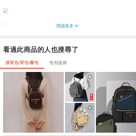
閱讀更多
看過此商品的人也搜尋了
後背包/背包/書包
包包提袋
◤◤產品細節◢◢
◢ 設計重點為袋上三角型的真皮扣，用簡約的三角型真皮配搭不同色
彩的防潑水尼龍袋身，外型簡約時尚。