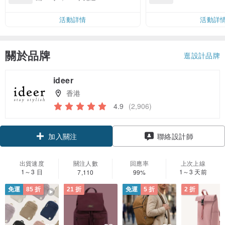
運費 NT$ 100
活動詳情
活動詳
關於品牌
逛設計品牌
ideer
香港
4.9
(2,906)
領優惠券
聯絡設計師
加入關注
出貨速度
關注人數
回應率
上次上線
1～3 日
1～3 天前
7,110
99%
免運
85 折
21 折
免運
5 折
2 折