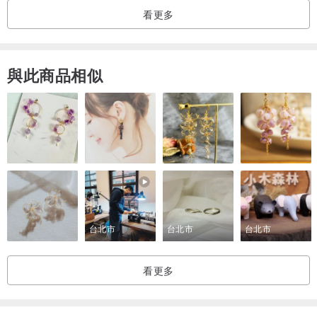
看更多
◢ 背包設有外袋，方便放置小物。
與此商品相似
◢ 背帶內置厚墊，減輕肩膀負擔。即使要帶較重或較多物品外出時，
肩膀負擔亦不會過重。
◢ 背包容量夠大，特設防撞墊的內袋可放15吋筆記型電腦，全方位保
台北市
台北市
台北市
護所有貴重器材。
看更多