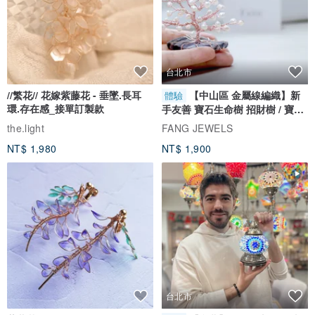
uct/fiULcKbn
♥Taylor Earl Grey 灰色背包 + Casey 組合:
www.pinkoi.com/product/sP6NQHCU
♥Taylor Wine 酒組色背包 + Casey 組合:
台北市
www.pinkoi.com/product/yrLaXr23
//繁花// 花嫁紫藤花 - 垂墜.長耳
【中山區 金屬線編織】新
體驗
環.存在感_接單訂製款
手友善 寶石生命樹 招財樹 / 寶石
自選
the.light
FANG JEWELS
CASEY相機內袋系列共有六種顏色選擇，帶給您繽紛好心情！
NT$ 1,980
NT$ 1,900
有需要可以瀏覽我們的設計館選購 : )
粉紅色CASEY相機內袋:
www.pinkoi.com/product/1PPu3bZM
酒紅色CASEY相機內袋:
www.pinkoi.com/product/DHLFyWic
灰色CASEY相機內袋:
www.pinkoi.com/product/1GxNzkge
黃色CASEY相機內袋:
www.pinkoi.com/product/1uC1rx9H
台北市