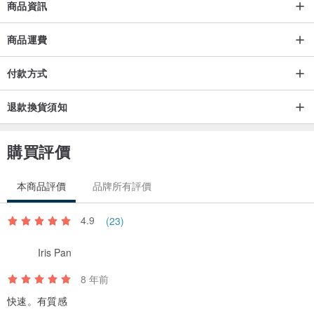
商品資訊
◢ 我們嚴選防潑水布料作袋身物料，免去下雨天外出雨水滲透的危
機。防潑水布料遇水不會滲透，只會在表面形成水珠，輕輕一潑，即
商品運費
可把表面形成的水珠潑走。
付款方式
退款換貨須知
容量
24公升
購買評價
防撞隔層內可放15吋筆電或平板
本商品評價
品牌所有評價
尺寸 (闊 X 深 x 高)
4.9
(23)
290 x 150 x 420 mm
Iris Pan
物料
8 年前
真皮
防潑水尼龍布
快速。有質感