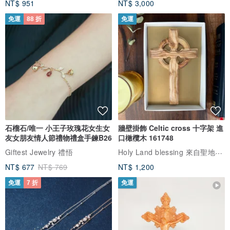
NT$ 951
NT$ 3,000
免運
88 折
免運
石榴石/唯一 小王子玫瑰花女生女
牆壁掛飾 Celtic cross 十字架 進
友女朋友情人節禮物禮盒手鍊B26
口橄欖木 161748
Holy Land blessing 來自聖地的祝福
Giftest Jewelry 禮悟
NT$ 677
NT$ 769
NT$ 1,200
免運
7 折
免運