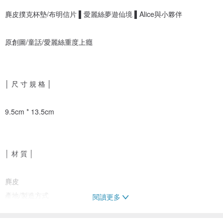
麂皮撲克杯墊/布明信片 ▌愛麗絲夢遊仙境 ▌Alice與小夥伴
原創圖/童話/愛麗絲重度上癮
│ 尺 寸 規 格 │
9.5cm * 13.5cm
│ 材 質 │
麂皮
產地/製造方式
閱讀更多
台灣Taiwan