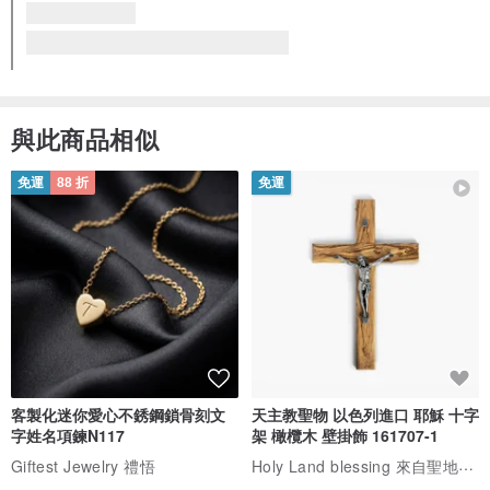
與此商品相似
免運
88 折
免運
客製化迷你愛心不銹鋼鎖骨刻文
天主教聖物 以色列進口 耶穌 十字
字姓名項鍊N117
架 橄欖木 壁掛飾 161707-1
Holy Land blessing 來自聖地的祝福
Giftest Jewelry 禮悟