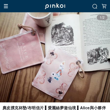
1/2
麂皮撲克杯墊/布明信片 ▌愛麗絲夢遊仙境 ▌Alice與小夥伴