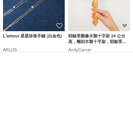
L'amour 星星珍珠手鏈 (白金色)
耶穌受難像木製十字架 24 公分
高，雕刻木製十字架，耶穌受難
像天主教十字架
ARLOS
AndyCarver
NT$ 4,641
NT$ 6,630
NT$ 1,560
看其他商品
了解品牌
免運
7 折
基督教婚禮禮物 桌上擺設 橄欖木
La Joie 藍月亮石閃耀項鏈 (玫瑰