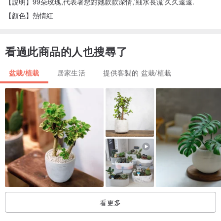
【說明】99朵玫瑰,代表著您對她款款深情,'細水長流'久久遠遠.
【顏色】熱情紅
看過此商品的人也搜尋了
盆栽/植栽
居家生活
提供客製的 盆栽/植栽
看更多