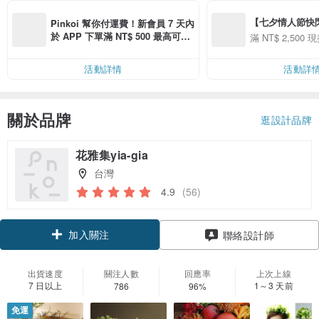
【七夕情人節快閃】8
Pinkoi 幫你付運費！新會員 7 天內
用 APP 購買任一
於 APP 下單滿 NT$ 500 最高可折
滿 NT$ 2,500 現
00 現折 NT$100
運費 NT$ 100
活動詳情
活動詳
關於品牌
逛設計品牌
花雅集yia-gia
台灣
4.9
(56)
加入關注
聯絡設計師
出貨速度
關注人數
回應率
上次上線
7 日以上
1～3 天前
786
96%
免運