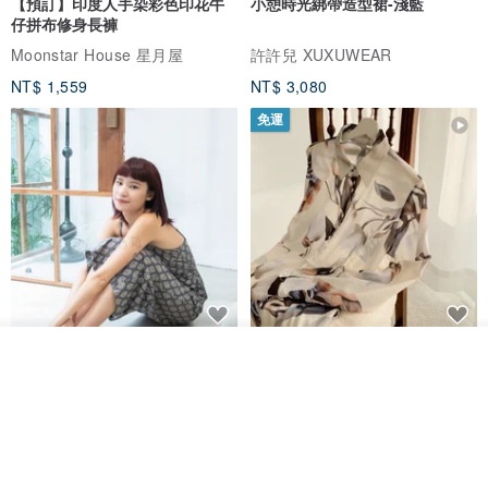
【預訂】印度人手染彩色印花牛
小憩時光綁帶造型裙-淺藍
仔拼布修身長褲
Moonstar House 星月屋
許許兒 XUXUWEAR
NT$ 1,559
NT$ 3,080
免運
印度蓋染工藝純棉 吊帶褲 連身褲
暈染印花白洋裝 外罩衫 復古洋裝
看其他商品
- 雪花灰
了解品牌
Tramper
Noir by Phoenix
NT$ 1,480
NT$ 1,480