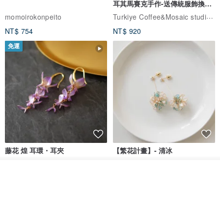
耳其馬賽克手作-送傳統服飾換裝
體驗
Turkiye Coffee&Mosaic studio土耳其咖啡與馬賽克燈工作坊
momoirokonpeito
NT$ 754
NT$ 920
免運
藤花 煌 耳環・耳夾
【繁花計畫】- 清冰
Dip art -nachugo-
紅花 hunghua
看其他商品
了解品牌
NT$ 2,125
NT$ 720
93 折