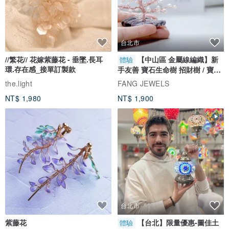
台北市
//繁花// 花嫁紫藤花 - 垂墜.長耳
【中山區 金屬線編織】新
體驗
環.存在感_接單訂製款
手友善 寶石生命樹 招財樹 / 寶石
自選
the.light
FANG JEWELS
NT$ 1,980
NT$ 1,900
台北市
紫藤花
【台北】限量優惠-圖佳土
體驗