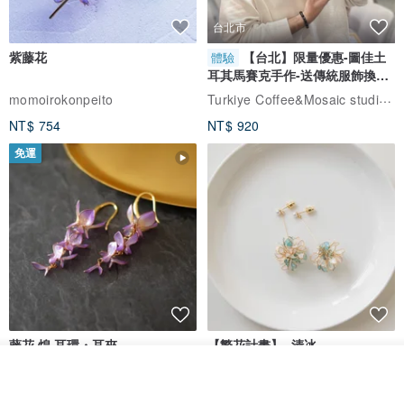
台北市
紫藤花
【台北】限量優惠-圖佳土
體驗
耳其馬賽克手作-送傳統服飾換裝
/ 可愛的設計包裝，讓你安心收到完美商品 /
體驗
Turkiye Coffee&Mosaic studio土耳其咖啡與馬賽克燈工作坊
momoirokonpeito
NT$ 754
NT$ 920
/ 尺寸 /
免運
玻璃 - 直徑 1 公分
手鐲 - 6 X 5.5 公分
/ 貼心服務 /
可代寫小卡，下標後請註名內容即可呦 !
產地/製造方式
產地台灣
藤花 煌 耳環・耳夾
【繁花計畫】- 清冰
放入購物車
Dip art -nachugo-
紅花 hunghua
加入收藏
了解品牌