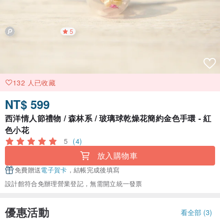
5
132 人已收藏
NT$ 599
西洋情人節禮物 / 森林系 / 玻璃球乾燥花簡約金色手環 - 紅
色小花
5
(4)
放入購物車
免費贈送
電子賀卡
，結帳完成後填寫
設計館符合免辦理營業登記，無需開立統一發票
優惠活動
看全部 (3)