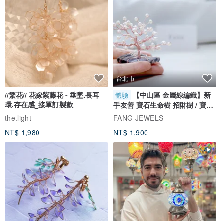
/ 每個手鐲附設計感包裝，使用厚磅數牛皮紙盒及雙色線，送給朋友或
台北市
自己都是很優質的選擇喔 : ) /
//繁花// 花嫁紫藤花 - 垂墜.長耳
【中山區 金屬線編織】新
體驗
環.存在感_接單訂製款
手友善 寶石生命樹 招財樹 / 寶石
自選
the.light
FANG JEWELS
NT$ 1,980
NT$ 1,900