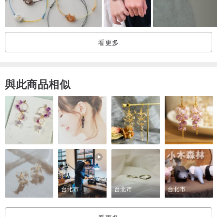
/ 玻璃表面不易刮傷 /
看更多
與此商品相似
/ 收集春天的花朵，保存自然風味 /
台北市
台北市
台北市