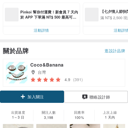
【七夕情人節快閃】8
Pinkoi 幫你付運費！新會員 7 天內
用 APP 購買任一
於 APP 下單滿 NT$ 500 最高可折
滿 NT$ 2,500 現
00 現折 NT$100
運費 NT$ 100
活動詳情
活動詳
關於品牌
逛設計品牌
Coco&Banana
台灣
4.9
(391)
加入關注
聯絡設計師
出貨速度
關注人數
回應率
上次上線
1～3 日
1 天內
3,198
100%