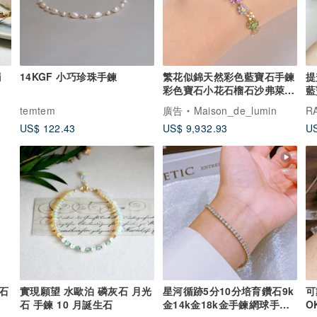
鐲
14KGF 小巧珍珠手鍊
繁花似錦天然彩色藍寶石手鍊
提
彩色寶石小花石榴石沙弗萊
藍
18k金手鍊
temtem
廣告
Maison_de_lumin
R
US$ 122.43
US$ 9,932.93
US
鑽石
實現願望 水歐泊 磷灰石 月光
星河循跡5分10分培育鑽石9k
可
石 手鍊 10 月誕生石
金14k金18k金手鍊網球手鍊
O