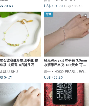
$ 70.63
US$ 191.20
US$ 195.10
免運
欖石波浪鍊形雙環手鍊 提
極光Akoya珍珠手鍊 3.5mm
幸福 夫婦運 8月誕生石
水滴形巴洛克 18k黃金 可調
節 日本製
ALULU.SHU
廣告
KOKO PEARL JEWELRY
$ 54.71
US$ 433.20