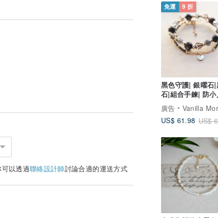
免運
9 折
黑色守護| 銀曜石
石|組合手鍊| 防小
走負能量|避邪擋
廣告
Vanilla Morning 
US$ 61.98
US$ 6
你可以透過
聯絡設計師
討論合適的運送方式