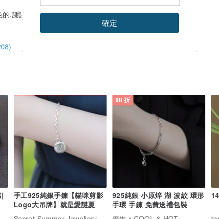
的.謝謝妳用心做的小東西,加油喔!
確定
08)
98 折
|
手工925純銀手鍊【貓咪剪影
925純銀 小原焠 湖 波紋 環形
1
Logo大吊牌】就是愛謎夏
手環 手鍊 免費送禮包裝
Secret Summer Jewellery 謎夏手工銀飾珠寶
廣告
COOL & HOT
t