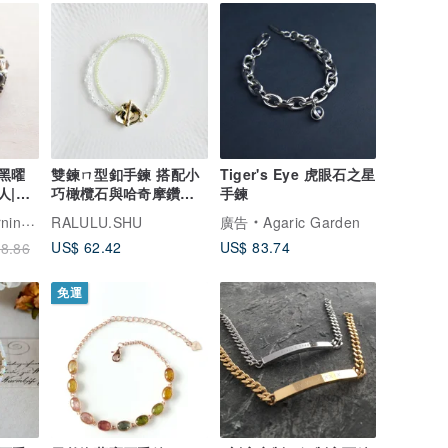
|黑曜
雙鍊ㄇ型釦手鍊 搭配小
Tiger's Eye 虎眼石之星
人|驅
巧橄欖石與哈奇摩鑽石
手鍊
災
8月誕生石
香草的早上
RALULU.SHU
廣告
Agaric Garden
US$ 62.42
US$ 83.74
8.86
免運