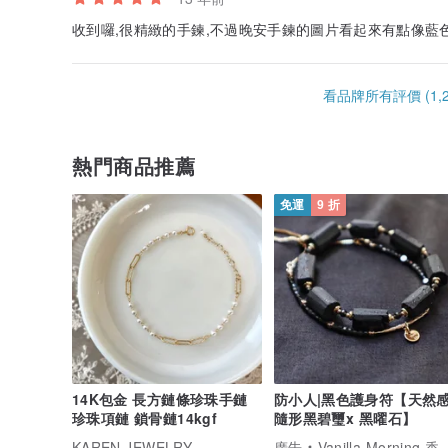
收到囉,很精緻的手鍊,不過晚安手鍊的圖片看起來有點像藍色
看品牌所有評價 (1,2
熱門商品推薦
免運
9 折
14K包金 長方鏈條珍珠手鏈
防小人|黑色護身符【天然感
珍珠項鏈 鎖骨鏈14kgf
隨形黑碧璽x 黑曜石】
KAREN JEWELRY
廣告
Vanilla Morning 香草的早上