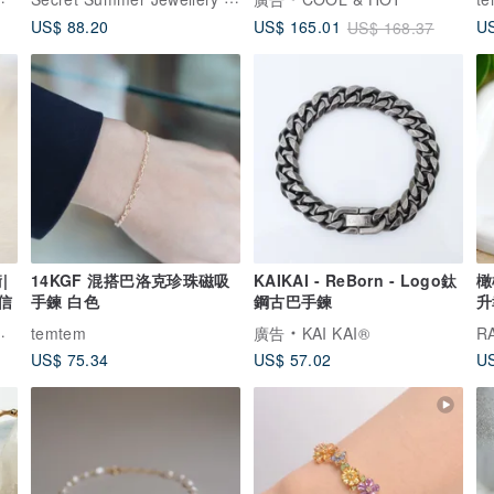
US$ 88.20
US
US$ 165.01
US$ 168.37
|
14KGF 混搭巴洛克珍珠磁吸
KAIKAI - ReBorn - Logo鈦
橄
信
手鍊 白色
鋼古巴手鍊
升
temtem
廣告
KAI KAI®
R
US$ 75.34
US$ 57.02
US