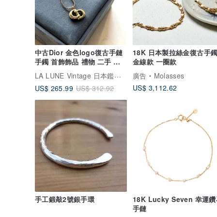
中古Dior 金色logo復古手鏈
18K 日本製拉絲金復古手
手鐲 首飾飾品 禮物 二手 古
金線款 一圈款
董配件
LA LUNE Vintage 日本鑑證古董品選物店
廣告
Molasses
US$ 3,112.62
US$ 265.99
US$ 312.92
手工鍛敲2號銀手環
18K Lucky Seven 幸運
手鏈