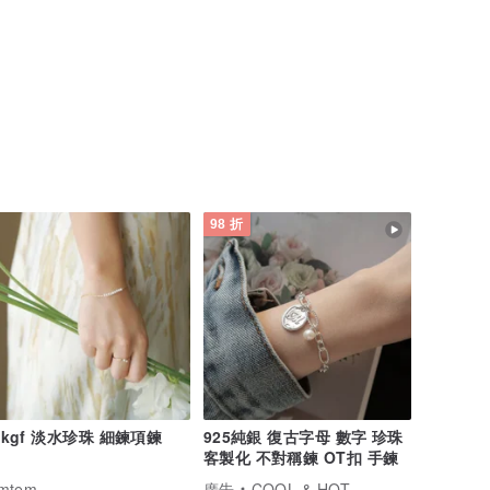
98 折
4kgf 淡水珍珠 細鍊項鍊
925純銀 復古字母 數字 珍珠
客製化 不對稱鍊 OT扣 手鍊
emtem
廣告
COOL & HOT