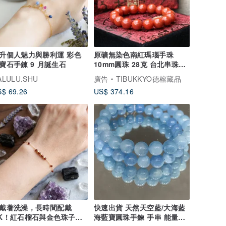
升個人魅力與勝利運 彩色
原礦無染色南紅瑪瑙手珠
寶石手鍊 9 月誕生石
10mm圓珠 28克 台北串珠設
計 佛珠文玩
ALULU.SHU
廣告
TIBUKKYO德榕藏品
$ 69.26
US$ 374.16
戴著洗澡，長時間配戴
快速出貨 天然天空藍/大海藍
K！紅石榴石與金色珠子手
海藍寶圓珠手鍊 手串 能量水