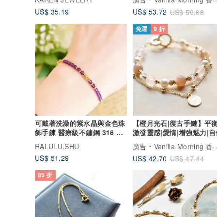
US$ 35.19
US$ 53.72
US$ 59.68
免運
9 折
可戴著洗澡的紫水晶與金色珠
【橙月光石|復古手鏈】平衡
飾手鍊 醫療級不鏽鋼 316 適
激發靈感|愛情|增強魅力|自
合疊戴 二月誕生石
RALULU.SHU
廣告
Vanilla Morning 香草的早上
US$ 51.29
US$ 42.70
US$ 47.44
85 折