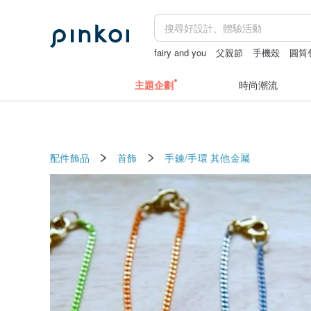
fairy and you
父親節
手機殼
圓筒
主題企劃
時尚潮流
配件飾品
首飾
手鍊/手環
其他金屬