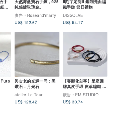
石手
天然海藍寶石手鍊，925
II刻字定制II 鋼制亮面編
 (細緻
純銀鍍玫瑰金。
織手鏈 節日禮物
廣告
Roseand'marry
DISSOLVE
US$ 152.67
US$ 54.17
便攜式香薰擴散器 Futo
與古老的光輝一同：黑
【客製化刻字】星座圓
鑽石．月光石
牌真皮手環 皮革編織 情
人 閨蜜手環 | 四色
atelier Le Tour
廣告
EM STUDIO
US$ 128.42
US$ 30.74