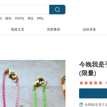
包
錢包
托特包
禮盒
Miffy
風格文具
居家餐廚
品味美食
今晚我是
(限量)
免費贈送電子