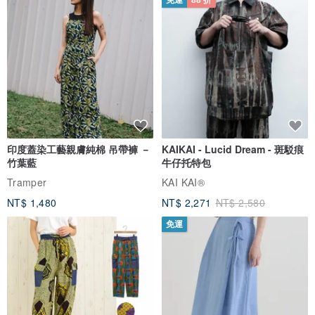
免運
88 折
印度蓋染工藝親膚純棉 吊帶褲 －
KAIKAI - Lucid Dream - 斑駁痕
竹葉藍
牛仔托特包
Tramper
KAI KAI®
NT$ 1,480
NT$ 2,271
NT$ 2,580
免運