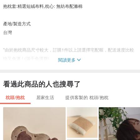
抱枕套:精選短絨布料,枕心: 無紡布配滌棉
產地/製造方式
台灣
*由於抱枕商品尺寸較大，訂購1件以上請選擇宅配喔，配送速度比較
快又免運 ! (滿千免運費)
閱讀更多
**每台電腦螢幕解析度不同，商品圖可能會和實際商品產生些微的色
看過此商品的人也搜尋了
差，可以接受再訂購喔~
枕頭/抱枕
居家生活
提供客製的 枕頭/抱枕