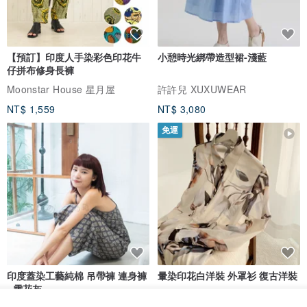
【預訂】印度人手染彩色印花牛
小憩時光綁帶造型裙-淺藍
仔拼布修身長褲
Moonstar House 星月屋
許許兒 XUXUWEAR
NT$ 1,559
NT$ 3,080
免運
印度蓋染工藝純棉 吊帶褲 連身褲
暈染印花白洋裝 外罩衫 復古洋裝
- 雪花灰