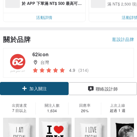
用 APP 購買任一
於 APP 下單滿 NT$ 500 最高可折
滿 NT$ 2,500 現
00 現折 NT$100
運費 NT$ 100
活動詳情
活動詳
關於品牌
逛設計品牌
62icon
台灣
4.9
(314)
加入關注
聯絡設計師
出貨速度
關注人數
回應率
上次上線
7 日以上
超過 1 週
1,634
26%