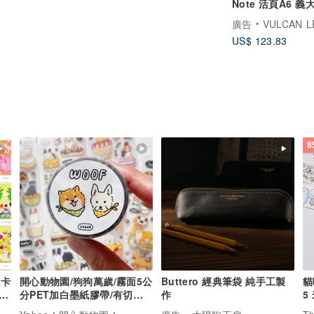
Note 活頁A6 義
級植鞣牛革 可加
廣告
VULCAN LEATHER 
服務
US$ 123.83
8
張卡
開心動物園/狗狗萬歲/霧面5公
Buttero 經典筆袋 純手工製
貓
分PET加白墨紙膠帶/有切膜
作
5
附離型紙