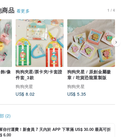
他商品
1 / 4
看更多
飾/像
狗狗夾星/票卡夾/卡套證
狗狗夾星 / 原創金屬徽
狗狗夾星 
件套_3款
章 / 吃貨恐龍重製版
章 / 招
狗狗夾星
狗狗夾星
狗狗夾星
US$ 8.02
US$ 5.35
US$ 5.3
 (2)
i 幫你付運費！新會員 7 天內於 APP 下單滿 US$ 30.00 最高可折
 6.00