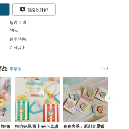
聯絡設計師
超過 1 週
25%
數小時內
7 日以上
商品
1 / 4
看更多
飾/像
狗狗夾星/票卡夾/卡套證
狗狗夾星 / 原創金屬徽
狗狗夾星 