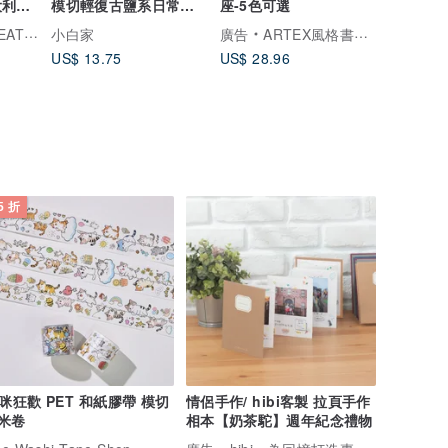
大利A
模切輕復古鹽系日常文
座-5色可選
購壓印
創手帳膠帶
精品手工皮件
小白家
廣告
ARTEX風格書寫精品
US$ 13.75
US$ 28.96
5 折
咪狂歡 PET 和紙膠帶 模切
情侶手作/ hibi客製 拉頁手作
 米卷
相本【奶茶駝】週年紀念禮物