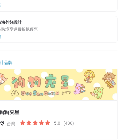
情
有海外好設計
品跨境享運費折抵優惠
情
計品牌
狗狗夾星
5.0
(436)
台灣