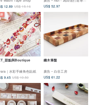
e Washi Tape Shop
廣告
hibi - 為回憶打造專屬的家
US$ 52.97
$ 12.89
US$ 15.16
 折
ET_甜點與Boutique
鑲木筆盤
wara｜水彩手繪角色貼紙
廣告
白谷工房
US$ 61.22
$ 9.45
US$ 10.50