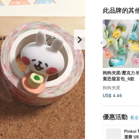
此品牌的其
狗狗夾星/壓克力吊
素恐龍盲包_9款
狗狗夾星
US$ 4.46
優惠活動
看全部
Pinko
運費 US$