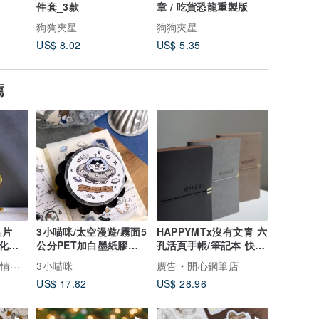
件套_3款
章 / 吃貨恐龍重製版
章 / 招
狗狗夾星
狗狗夾星
狗狗夾星
US$ 8.02
US$ 5.35
US$ 5.3
薦
名片
3小喵咪/太空漫遊/霧面5
HAPPYMTx沒有文青 六
化、
公分PET加白墨紙膠帶/
孔活頁手帳/筆記本 快速
節禮物
有切膜附離型紙
出貨
工作室
3小喵咪
廣告
開心鋼筆店
US$ 17.82
US$ 28.96