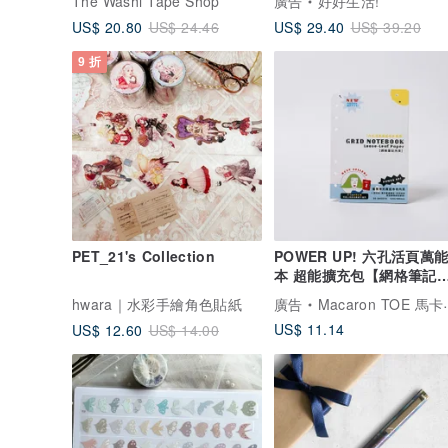
The Washi Tape Shop
廣告
好好生活!
US$ 20.80
US$ 29.40
US$ 24.46
US$ 39.20
9 折
PET_21's Collection
POWER UP! 六孔活頁萬
本 超能擴充包【網格筆記
頁】
hwara｜水彩手繪角色貼紙
廣告
Macaron TOE 馬卡龍腳趾
US$ 11.14
US$ 12.60
US$ 14.00