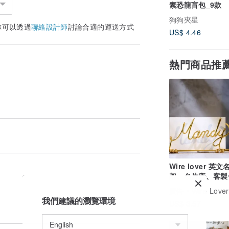
素恐龍盲包_9款
狗狗夾星
你可以透過
聯絡設計師
討論合適的運送方式
US$ 4.46
熱門商品推
Wire lover 英文
架、名片座、客製
金屬線創作 耶誕
廣告
Wire Lover情鋁線藝術
我們建議的瀏覽環境
US$ 3.57