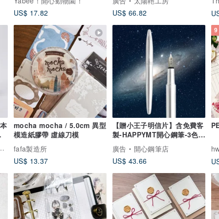
Yabee！開心動物園！
廣告
太陽鞄工房
Th
US$ 17.82
US$ 66.82
US
9
能本
mocha mocha / 5.0cm 異型
【贈小王子明信片】含免費客
P
內
模造紙膠帶 虛線刀模
製-HAPPYMT開心鋼筆-3色可
選
fafa製造所
廣告
開心鋼筆店
h
US$ 13.37
US$ 43.66
US