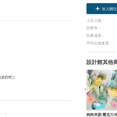
加入關注
上次上線：
回應率：
回應速度：
平均出貨速度：
設計館其他
派對吧:)
狗狗夾星/壓克力吊