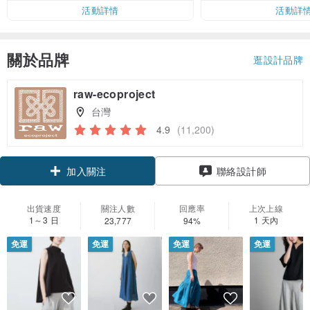
活動詳情
活動詳
關於品牌
逛設計品牌
raw-ecoproject
台灣
4.9
(11,200)
領優惠券
聯絡設計師
加入關注
出貨速度
關注人數
回應率
上次上線
1～3 日
1 天內
23,777
94%
免運
免運
免運
免運