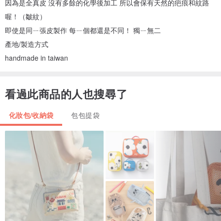
因為是全真皮 沒有多餘的化學後加工 所以會保有天然的疤痕和紋路
喔！（皺紋）
即使是同ㄧ張皮製作 每ㄧ個都還是不同！ 獨ㄧ無二
產地/製造方式
handmade in taiwan
看過此商品的人也搜尋了
化妝包/收納袋
包包提袋