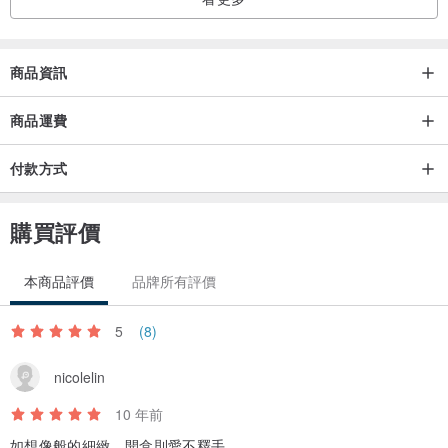
也謝謝您提供不同的建議給Miss Mos
讓我們更加努力的讓大家知道棉花珍珠的獨特之處吧^^。
商品資訊
♥♥♥♥♥
產地/製造方式
♥♥♥♥♥
棉珍珠產地: 日本
商品運費
設計發源: 台灣設計
付款方式
製作方式: 手工製作
購買評價
本商品評價
品牌所有評價
5
(8)
nicolelin
10 年前
如想像般的細緻，開盒則愛不釋手。