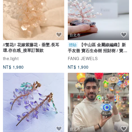
台北市
//繁花// 花嫁紫藤花 - 垂墜.長耳
【中山區 金屬線編織】新
體驗
環.存在感_接單訂製款
手友善 寶石生命樹 招財樹 / 寶石
自選
the.light
FANG JEWELS
NT$ 1,980
NT$ 1,900
台北市