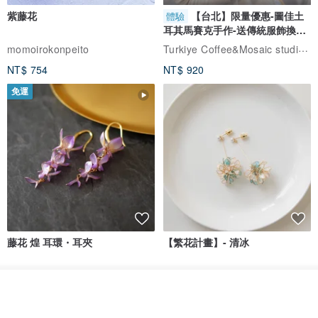
紫藤花
【台北】限量優惠-圖佳土
體驗
耳其馬賽克手作-送傳統服飾換裝
體驗
Turkiye Coffee&Mosaic studio土耳其咖啡與馬賽克燈工作坊
momoirokonpeito
NT$ 754
NT$ 920
免運
藤花 煌 耳環・耳夾
【繁花計畫】- 清冰
Dip art -nachugo-
紅花 hunghua
看其他商品
NT$ 2,125
NT$ 720
了解品牌
93 折