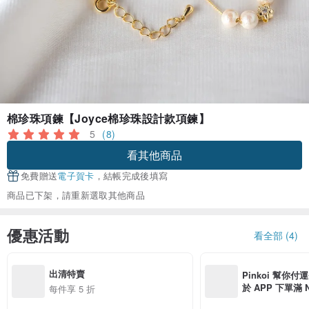
棉珍珠項鍊【Joyce棉珍珠設計款項鍊】
5
(8)
看其他商品
免費贈送
電子賀卡
，結帳完成後填寫
商品已下架，請重新選取其他商品
優惠活動
看全部 (4)
出清特賣
Pinkoi 幫你付
於 APP 下單滿 
每件享 5 折
運費 NT$ 100