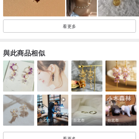
讓女性的朋友們更能夠[輕鬆地]配戴自己所喜愛的飾品而不致於疲倦,
並且希望強調我們的飾品與淡水珍珠不同,
棉花珍珠是由日本國產棉花經過當地[特殊壓縮], 才能製作完成,
看更多
目前也[只有日本]有生產棉花珍珠的技術,
它表面猶如絲蛹般的紋路, 卻又帶著珍珠般的光澤, 更加特別與讓人喜
愛.
與此商品相似
所以我們要再三地強調, 棉花珍珠並不是淡水珍珠,
但它卻比淡水珍珠更加的俱有質感與特色.
首先我們再一次希望關注我們飾品的朋友們, 能夠在[購買前],
先能了解我們棉花珍珠與一般珍珠的不同,
希望能在您喜愛它的[輕盈]與[設計師的設計]為前提下, 再做購買,
可以直接在Pinkoi下單購買後, 由我們[免費提供7天鑑賞期]給您做體
驗,
我們希望您購買後, 拿著實品的心情是開心愉悅的,
台北市
台北市
台北市
進而讓更多人喜愛Miss Mos[輕盈]的飾品設計,
這才是我們Miss Mos最大的成就與宗旨.
看更多