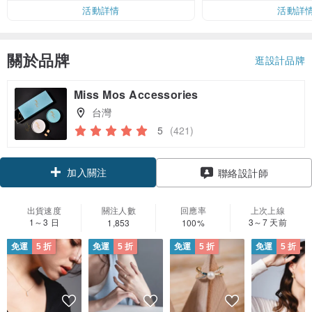
活動詳情
活動詳
關於品牌
逛設計品牌
Miss Mos Accessories
台灣
5
(421)
加入關注
聯絡設計師
出貨速度
關注人數
回應率
上次上線
1～3 日
3～7 天前
1,853
100%
免運
5 折
免運
5 折
免運
5 折
免運
5 折