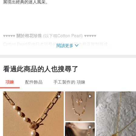
展現出經典的迷人風采。
♥♥♥♥♥
關於棉花珍珠
(以下稱Cotton Pearl) ♥♥♥♥♥
Cotton Pearl是由日本研發的珍珠，材質由棉花壓製而成，
閱讀更多
堅固不易變形，外表光澤亮麗且重量比一般珍珠輕盈，
於配戴時幾乎感覺不出Cotton Pearl的重量。
看過此商品的人也搜尋了
Cotton pearl飾品的搭配亦可年輕或高貴，
出席重要場合或是casual的隨意穿搭都可以顯現出飾品的存在感，
項鍊
配件飾品
手工製作的 項鍊
希望每個人都能在設計中找到屬於自己的搭配。
♥♥♥♥♥
購買前的小叮嚀
♥♥♥♥♥
我們的飾品一直以來, 努力著希望能顛覆早期傳統所謂的[重]就是[貴]
的舊觀念,