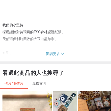
我們的小堅持：
採用謹慎對待環境的FSC森林認證紙張、
天然環保利於回收的大豆油墨印刷。
■ 尺寸
閱讀更多
150mmx105mm
看過此商品的人也搜尋了
■ 材質
290gsm 100% FSC(森林認證) 美術紙，大豆油墨印刷
卡片/明信片
風格文具
■注意事項
商品呈現的顏色會因電腦螢幕而有色差，圖片僅供參考，顏色請以實
際收到商品為準。