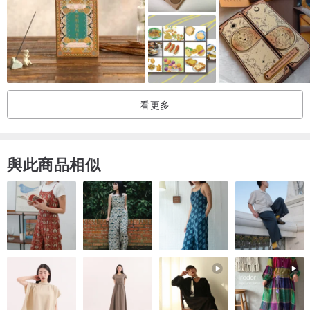
如對收到商品有任何疑問，請來電或以E-mail詢問。
〈Smohouse‧思默好時〉
是一個原創插畫品牌，我們的品牌精神，是帶給大家一種繪本式的、
幽默溫暖的生活風格。
看更多
我們創造出一個存在於繪本世界裡的「思默鎮」，在這個鎮上，也有
名叫「Smohouse思默好時」的咖啡店；同時有一群可愛的動物角色
居住在思默鎮上，他們的故事從這個地方開始……
與此商品相似
■產地/製造方式
100%臺灣在地生產