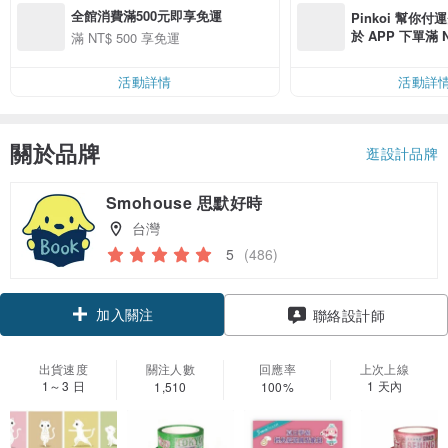
全館消費滿500元即享免運
Pinkoi 幫你付
於 APP 下單滿 
滿 NT$ 500 享免運
運費 NT$ 100
活動詳情
活動詳
關於品牌
逛設計品牌
Smohouse 思默好時
台灣
5
(486)
加入關注
聯絡設計師
出貨速度
關注人數
回應率
上次上線
1～3 日
1 天內
1,510
100%