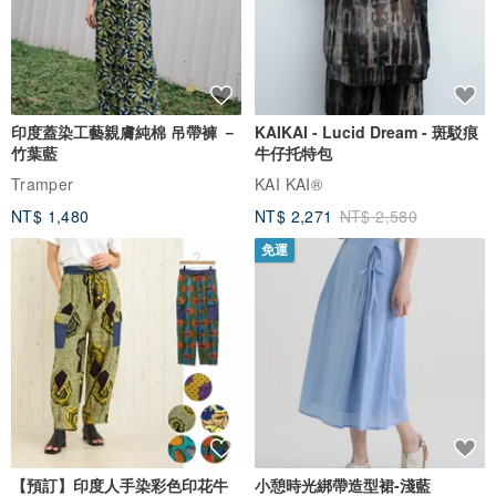
印度蓋染工藝親膚純棉 吊帶褲 －
KAIKAI - Lucid Dream - 斑駁痕
竹葉藍
牛仔托特包
Tramper
KAI KAI®
NT$ 1,480
NT$ 2,271
NT$ 2,580
免運
【預訂】印度人手染彩色印花牛
小憩時光綁帶造型裙-淺藍