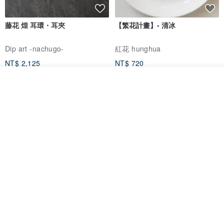
藤花 煌 耳環・耳夾
【繁花計畫】- 清冰
Dip art -nachugo-
紅花 hunghua
NT$ 2,125
NT$ 720
93 折
我要排隊
了解品牌
台北市
晶透紫藤花 垂墜樹脂/耳夾可
【療育時光】DIY製作2副
體驗
專屬UV膠乾燥花樹脂耳環 台北體
驗課程
KL珂蘿花設計
JYC.accessories
NT$ 1,292
NT$ 1,380
NT$ 1,150