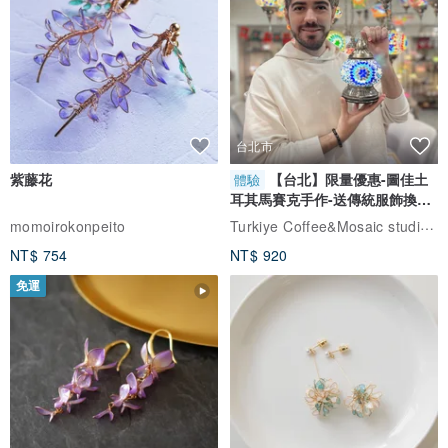
台北市
紫藤花
【台北】限量優惠-圖佳土
體驗
耳其馬賽克手作-送傳統服飾換裝
體驗
Turkiye Coffee&Mosaic studio土耳其咖啡與馬賽克燈工作坊
momoirokonpeito
NT$ 754
NT$ 920
免運