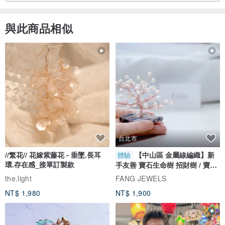
與此商品相似
台北市
//繁花// 花嫁紫藤花 - 垂墜.長耳
【中山區 金屬線編織】新
體驗
環.存在感_接單訂製款
手友善 寶石生命樹 招財樹 / 寶石
自選
the.light
FANG JEWELS
NT$ 1,980
NT$ 1,900