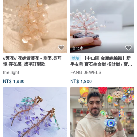
台北市
//繁花// 花嫁紫藤花 - 垂墜.長耳
【中山區 金屬線編織】新
體驗
環.存在感_接單訂製款
手友善 寶石生命樹 招財樹 / 寶石
自選
the.light
FANG JEWELS
NT$ 1,980
NT$ 1,900