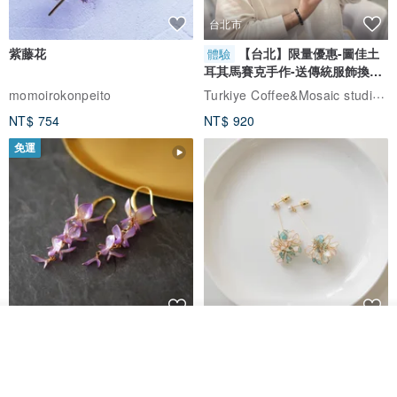
台北市
紫藤花
【台北】限量優惠-圖佳土
體驗
耳其馬賽克手作-送傳統服飾換裝
體驗
Turkiye Coffee&Mosaic studio土耳其咖啡與馬賽克燈工作坊
momoirokonpeito
NT$ 754
NT$ 920
免運
看其他商品
藤花 煌 耳環・耳夾
【繁花計畫】- 清冰
了解品牌
Dip art -nachugo-
紅花 hunghua