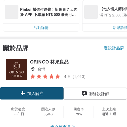
【七夕情人節快閃】8
Pinkoi 幫你付運費！新會員 7 天內
用 APP 購買任一
於 APP 下單滿 NT$ 500 最高可折
滿 NT$ 2,500 現
00 現折 NT$100
運費 NT$ 100
活動詳情
活動詳
關於品牌
逛設計品牌
ORINGO 林果良品
台灣
4.9
(1,013)
加入關注
聯絡設計師
出貨速度
關注人數
回應率
上次上線
1～3 日
超過 1 週
5,946
79%
逛全部商品