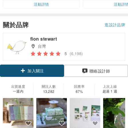
活動詳情
活動詳
關於品牌
逛設計品牌
fion stewart
台灣
5
(6,198)
加入關注
聯絡設計師
出貨速度
關注人數
回應率
上次上線
一週內
超過 1 週
13,282
67%