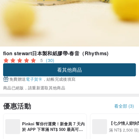
fion stewart日本製和紙膠帶-春音（Rhythms)
5
(30)
看其他商品
免費贈送
電子賀卡
，結帳完成後填寫
商品已絕版，請重新選取其他商品
優惠活動
看全部 (3)
【七夕情人節快閃】8
Pinkoi 幫你付運費！新會員 7 天內
用 APP 購買任一
於 APP 下單滿 NT$ 500 最高可折
滿 NT$ 2,500 現
00 現折 NT$100
運費 NT$ 100