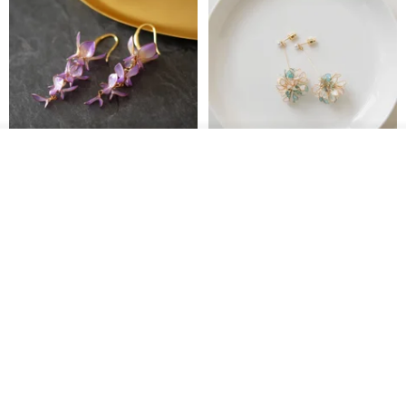
看其他商品
了解品牌
藤花 煌 耳環・耳夾
【繁花計畫】- 清冰
Dip art -nachugo-
紅花 hunghua
NT$ 2,125
NT$ 720
93 折