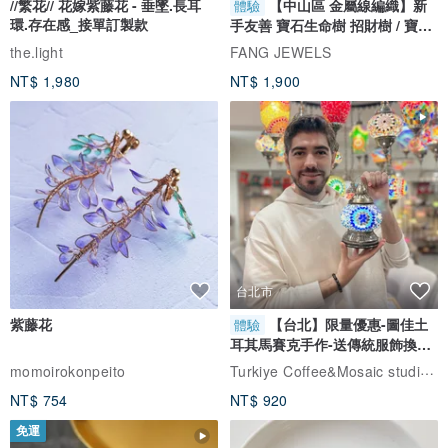
//繁花// 花嫁紫藤花 - 垂墜.長耳
【中山區 金屬線編織】新
體驗
環.存在感_接單訂製款
手友善 寶石生命樹 招財樹 / 寶石
自選
the.light
FANG JEWELS
NT$ 1,980
NT$ 1,900
台北市
紫藤花
【台北】限量優惠-圖佳土
體驗
耳其馬賽克手作-送傳統服飾換裝
體驗
Turkiye Coffee&Mosaic studio土耳其咖啡與馬賽克燈工作坊
momoirokonpeito
NT$ 754
NT$ 920
免運