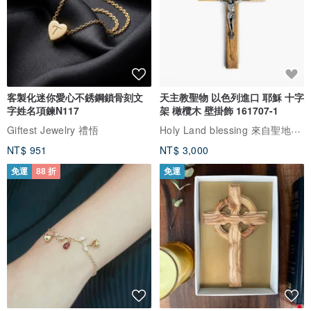
客製化迷你愛心不銹鋼鎖骨刻文
天主教聖物 以色列進口 耶穌 十字
字姓名項鍊N117
架 橄欖木 壁掛飾 161707-1
Holy Land blessing 來自聖地的祝福
Giftest Jewelry 禮悟
NT$ 951
NT$ 3,000
免運
88 折
免運