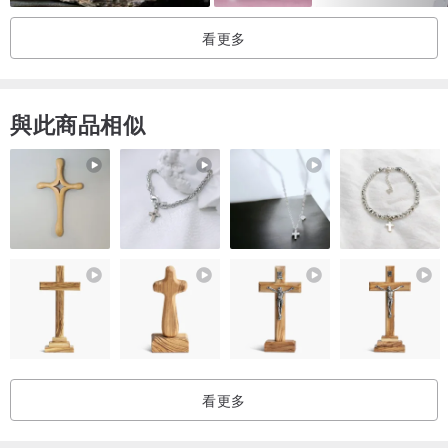
+ 歡迎企業禮贈品訂製 | 婚禮小物 | 代製母乳皂
看更多
█ 高市衛藥字 (免工廠登記)
與此商品相似
產地/製造方式
產地台灣 手工製作
看更多