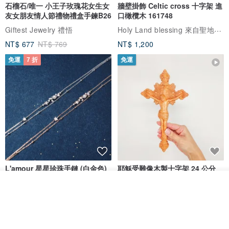
石榴石/唯一 小王子玫瑰花女生女
牆壁掛飾 Celtic cross 十字架 進
友女朋友情人節禮物禮盒手鍊B26
口橄欖木 161748
Holy Land blessing 來自聖地的祝福
Giftest Jewelry 禮悟
NT$ 677
NT$ 769
NT$ 1,200
免運
7 折
免運
L'amour 星星珍珠手鏈 (白金色)
耶穌受難像木製十字架 24 公分
高，雕刻木製十字架，耶穌受難
放入購物車
像天主教十字架
ARLOS
AndyCarver
加入收藏
了解品牌
NT$ 4,641
NT$ 6,630
NT$ 1,560
免運
7 折