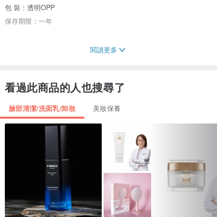
包 裝：透明OPP
保存期限：一年
閱讀更多
讓心回歸原點。每顆Emily’s Handmade手工皂的顏色、氣息與紋路都
來自於香草植物、精油、礦泥或天然食材，以45度低溫製作的冷製
看過此商品的人也搜尋了
皂。捨棄人工添加物，耐心等候奶油花成形與仔細分層，保留滋潤與
溫柔的觸感。自然、純淨、浪漫，我們願意花最多的時間只呈現最好
臉部清潔/洗面乳/卸妝
美妝保養
的給你！
+ 下單時如顯示『我要訂製』代表此款無現貨
+ 當您購買多樣商品需要分開包裝，請於備註欄註明包裝方式
+ 當您從店舖或網路購回艾蜜莉手工皂後，請趁新鮮盡早使用
+ 如未馬上使用的手工皂請存放於乾燥陰涼處，避免陽光直射
+ 法令規定網站不能填寫手工皂適用膚質，如不知如何挑選歡迎發問