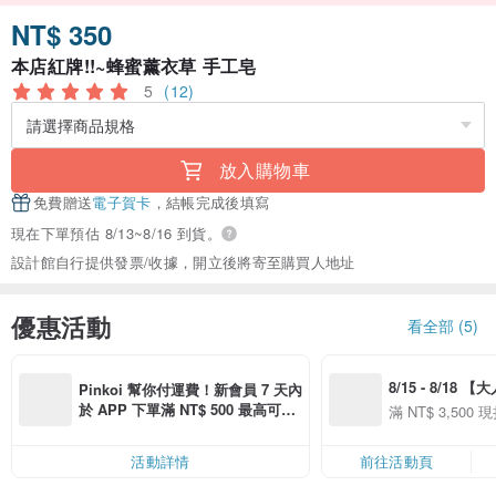
NT$ 350
本店紅牌!!~蜂蜜薰衣草 手工皂
5
(12)
放入購物車
免費贈送
電子賀卡
，結帳完成後填寫
現在下單預估 8/13~8/16 到貨。
設計館自行提供發票/收據，開立後將寄至購買人地址
優惠活動
看全部 (5)
8/15 - 8/18 
Pinkoi 幫你付運費！新會員 7 天內
季】滿 NT$3500
於 APP 下單滿 NT$ 500 最高可折
滿 NT$ 3,500 現
50
運費 NT$ 100
50
活動詳情
前往活動頁