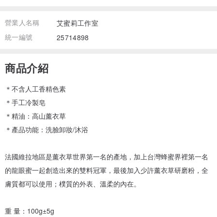
營業人名稱
艾蜜莉工作室
統一編號
25714898
商品介紹
＊不含人工香精色素
＊手工冷製皂
＊精油：高山薰衣草
＊產品功能：洗臉卸妝/沐浴
法國維拉地區是薰衣草世界第一名的產地，加上台灣蜂蜜界裡第一名
的龍眼蜜一起創造出來的雙料冠軍，最後加入少許薰衣草研磨粉，全
膚質都可以使用；樸質的外表、溫柔的內在。
重 量：100g±5g