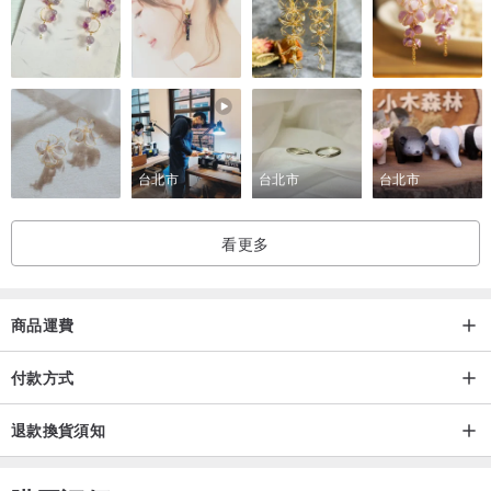
endorse and enjoy my fashion world.
/下單前需知/
如有送禮、自用、婚禮、拍攝婚紗照..等需求，親愛的訂製貴賓需自行
估算需求日，
本品牌僅提供設計師作品，如有天氣、不可抗力之因素，
台北市
台北市
台北市
致使包裹郵寄時程延遲 / 作品與想像不符 / 其他因素無法趕上貴賓的
需求日..等因素，
看更多
作品為客製化創作品<無退款退貨>，
商品如有小瑕疵(如扣子裝飾物脫落)，僅接受修補修改，下單付款完
成即表示貴賓理解以上說明、與同意設計師製作手法與風格。
商品運費
付款方式
此作品為純手工創作，非大量生產之商品，歡迎理解的貴賓訂製，將
退款換貨須知
您的夢想化為實體，珍藏您人生中最閃耀的一刻。