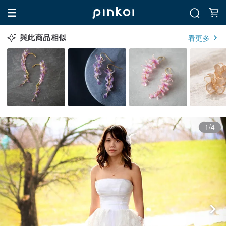
與此商品相似
看更多
1/4