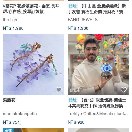
//繁花// 花嫁紫藤花 - 垂墜.長耳
【中山區 金屬線編織】新
體驗
環.存在感_接單訂製款
手友善 寶石生命樹 招財樹 / 寶石
自選
the.light
FANG JEWELS
NT$ 1,980
NT$ 1,900
台北市
紫藤花
【台北】限量優惠-圖佳土
體驗
耳其馬賽克手作-送傳統服飾換裝
體驗
Turkiye Coffee&Mosaic studio土耳其咖啡與馬賽克燈工作坊
momoirokonpeito
NT$ 754
NT$ 920
免運