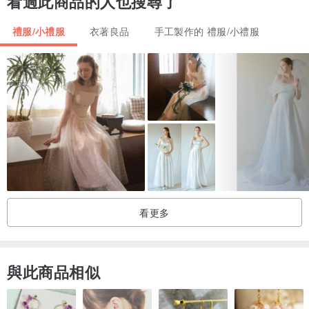
看過此商品的人也搜尋了
2013.May-December
National Taiwan Museum – Special Fashion Exhibition “Circle”
禮服/小禮服
衣著良品
手工製作的 禮服/小禮服
2013.March
Taiwan TV (brands talk show) – Introduction Sally F.Li brands and
story, Wedding Dress Show
2012. October
UK London Colorzoom High Fashion Show – Special Exhibition
2012. March
Chautauquawedding (USA) – Report of Sally F. Li wedding dress
“Melete”
看更多
A natural talent artist who has unlimited energy and enthusiasm
about luxury couture fashion design. With my creative ideas, high
quality tailoring skill and high fashion sense, I have successfully
與此商品相似
introduced my pieces to many people in various countries.
My dream is to delivery hopes and happiness to the ones who