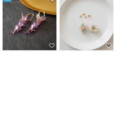
藤花 煌 耳環・耳夾
【繁花計畫】- 清冰
我要排隊
了解品牌
Dip art -nachugo-
紅花 hunghua
NT$ 2,125
NT$ 720
93 折