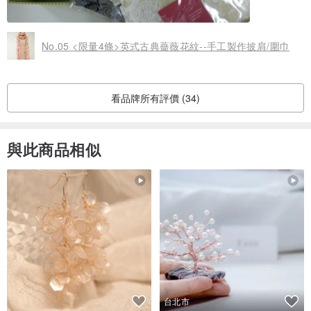
No.05 <限量4條>英式古典薔薇花紋--手工製作披肩/圍巾
看品牌所有評價 (34)
與此商品相似
台北市