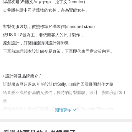
得墨忒爾(希臘文Δημητηρ；拉丁文Demeter)
古希臘神話中司掌穀物的女神，亦為豐饒女神。
客製化服裝類，依照標準尺碼製作(standard sizes)，
依US 0-12號為主，非依照客人的尺寸製作，
原創設計，訂製細節請與設計師聯繫，
下單前請詳閱本設計館交易政策，下單即代表同意政策內容。
/ 設計師及品牌簡介 /
訂製服資歷超過20年的設計師Sally, 自紐約回國展開創作之路,
給喜愛不流於俗套的女孩們，獨特的訂製體驗、設計、與歐美訂製工
藝，
用熱情打造的夢幻訂製服 - Creation- High Fashion/ Dresses
閱讀更多
Recent Event