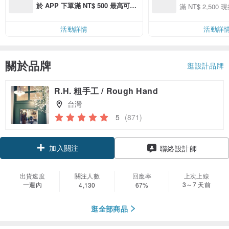
用 APP 購買任一
於 APP 下單滿 NT$ 500 最高可折
滿 NT$ 2,500 現
00 現折 NT$100
運費 NT$ 100
活動詳情
活動詳
關於品牌
逛設計品牌
R.H. 粗手工 / Rough Hand
台灣
5
(871)
加入關注
聯絡設計師
出貨速度
關注人數
回應率
上次上線
一週內
3～7 天前
4,130
67%
逛全部商品