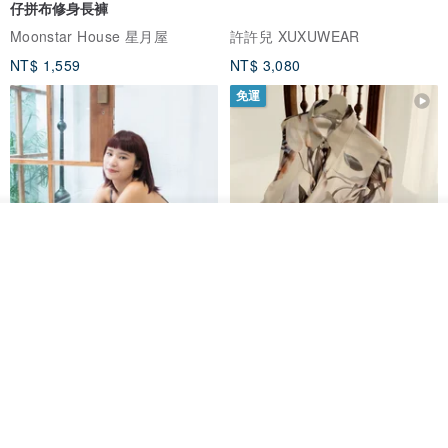
仔拼布修身長褲
Moonstar House 星月屋
許許兒 XUXUWEAR
NT$ 1,559
NT$ 3,080
免運
看其他商品
了解品牌
印度蓋染工藝純棉 吊帶褲 連身褲
暈染印花白洋裝 外罩衫 復古洋裝
- 雪花灰
Tramper
Noir by Phoenix
NT$ 1,480
NT$ 1,480