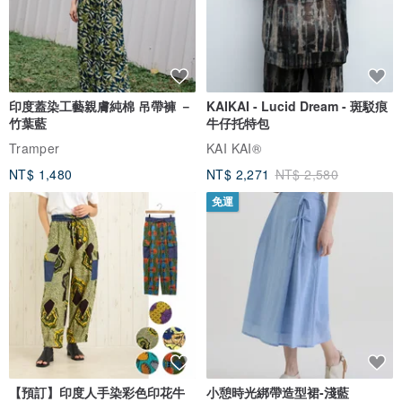
印度蓋染工藝親膚純棉 吊帶褲 －
KAIKAI - Lucid Dream - 斑駁痕
竹葉藍
牛仔托特包
Tramper
KAI KAI®
NT$ 1,480
NT$ 2,271
NT$ 2,580
免運
【預訂】印度人手染彩色印花牛
小憩時光綁帶造型裙-淺藍