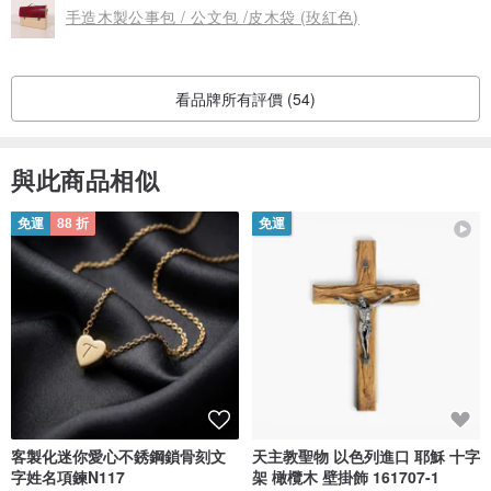
手造木製公事包 / 公文包 /皮木袋 (玫紅色)
看品牌所有評價 (54)
與此商品相似
免運
88 折
免運
客製化迷你愛心不銹鋼鎖骨刻文
天主教聖物 以色列進口 耶穌 十字
字姓名項鍊N117
架 橄欖木 壁掛飾 161707-1