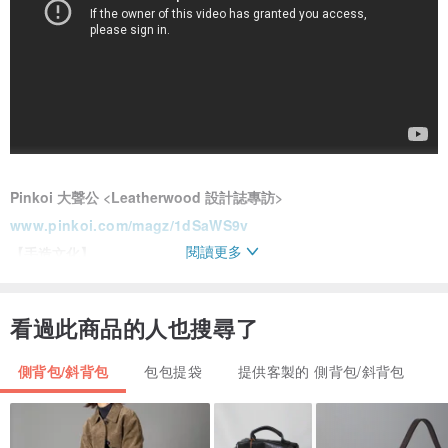
Pinkoi 大聲公 <Leatherwood 設計誌專訪>
www.pinkoi.com/magz/1dSaWS9v
閱讀更多
【手造文化】
“手感”、“切割技術”都是Leatherwood手造木袋的獨有特質，
製造的每一道工序包含了藝術和工匠的心血，
看過此商品的人也搜尋了
並且把年輕時尚的風格融合在傳統手工藝上，
Leatherwood堅持在生產過程中都必須經由人手從而無法大量生產，
側背包/斜背包
包包提袋
提供客製的 側背包/斜背包
我們只想給你“獨一無二”。