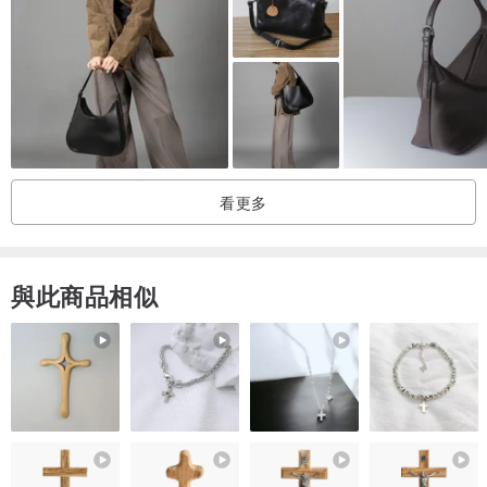
材料 : 頭層牛皮 , 白木
重量 : 440克
外體積 : 高14cm 寬20cm 深7cm
內體積 : 高13.5cm 寬17.8cm 深4.8cm
顏色 : 橘黃色 土黃色 酒紅色 攻紅色 黑色 墨綠色 棕色 原色
(皮革有8顏色選擇 , 更可以在木箱上加上個人名字或logo)
看更多
與此商品相似