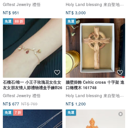
Holy Land blessing 來自聖地的祝福
Giftest Jewelry 禮悟
NT$ 951
NT$ 3,000
免運
88 折
免運
石榴石/唯一 小王子玫瑰花女生女
牆壁掛飾 Celtic cross 十字架 進
友女朋友情人節禮物禮盒手鍊B26
口橄欖木 161748
Holy Land blessing 來自聖地的祝福
Giftest Jewelry 禮悟
NT$ 677
NT$ 769
NT$ 1,200
免運
7 折
免運