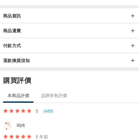
商品資訊
【 一元加購賣場 】小毛病怪獸 x 零錢帆布包
☞
www.pinkoi.com/product/ZW4fi4zF
商品運費
付款方式
※ 詳細說明請參考加購頁面，需下單才會贈送唷：）
退款換貨須知
購買評價
小樹
🌲 代表：
本商品評價
品牌所有評價
「 不論遇到什麼樣的狂風挫折，
5
(489)
總會陪在你身邊的那棵貼心小樹。 」
嗚咚
--
獻給身邊最重要的彼此。
5 年前