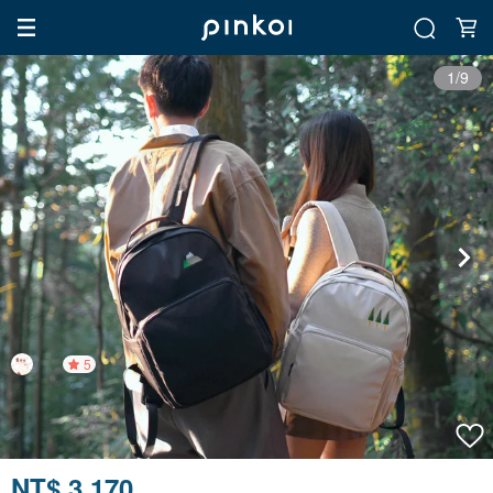
1/9
5
NT$ 3,170