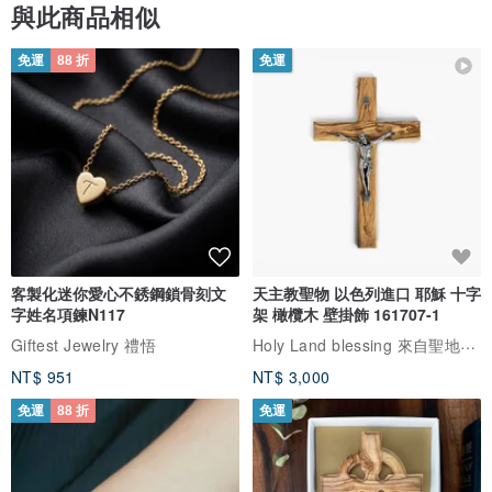
與此商品相似
--
獻給身邊最重要的彼此。
免運
88 折
免運
客製化迷你愛心不銹鋼鎖骨刻文
天主教聖物 以色列進口 耶穌 十字
字姓名項鍊N117
架 橄欖木 壁掛飾 161707-1
Holy Land blessing 來自聖地的祝福
Giftest Jewelry 禮悟
NT$ 951
NT$ 3,000
免運
88 折
免運