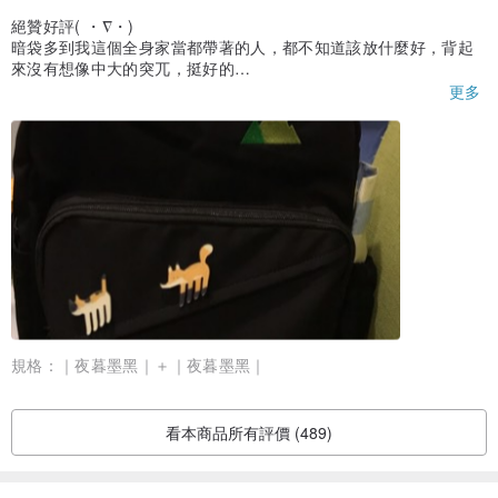
絕贊好評( ・∇・)
暗袋多到我這個全身家當都帶著的人，都不知道該放什麼好，背起
來沒有想像中大的突兀，挺好的
明明已經過了可以1元加購零錢袋了，卻還是有附贈給我，這什麼佛
更多
心店家(´；ω；`)
還有附贈一張可愛的小貼紙，要想想貼在哪裡
總之，買啊各位！！！((((；ﾟДﾟ)))))))
規格：
｜夜暮墨黑｜＋｜夜暮墨黑｜
大山
🏔 代表：
看本商品所有評價 (489)
「 不論遇到什麼樣的暴雨低潮，
總會陪在你身邊的那座溫柔大山。 」