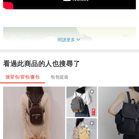
閱讀更多
看過此商品的人也搜尋了
後背包/背包/書包
包包提袋
✔ 買兩個₄.₀ 厚切背包 ☞ 💡現省NT.180
✔
符合加購1元小零錢包資格
購買兩個 ₄.₀ 厚切背包～
即可 NT.1 加購小怪獸零錢包！( 市價：NT.280 ）