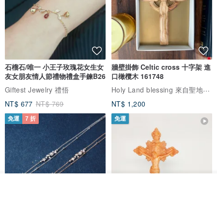
石榴石/唯一 小王子玫瑰花女生女
牆壁掛飾 Celtic cross 十字架 進
友女朋友情人節禮物禮盒手鍊B26
口橄欖木 161748
Holy Land blessing 來自聖地的祝福
Giftest Jewelry 禮悟
NT$ 677
NT$ 769
NT$ 1,200
免運
7 折
免運
我要排隊
加入收藏
了解品牌