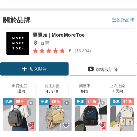
關於品牌
逛設計品牌
墨墨頭 | MoreMoreToe
台灣
5
(16,394)
加入關注
聯絡設計師
出貨速度
關注人數
回應率
上次上線
一週內
1 天內
45,949
84%
免運
89 折
免運
89 折
免運
94 折
免運
94 折