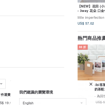
【NEW】花田 (小
- 3way 花朵 口
背包 手提包 客製
little imperfection
US$ 57.02
熱門商品推
88 折
情侶手作/ hibi客
手作相本【奶茶駝
我們建議的瀏覽環境
年紀念禮物
首件運費
續件加收
廣告
hibi - 為回憶打造
US$ 46.62
US$ 5
S$ 19.97
US$ 4.95