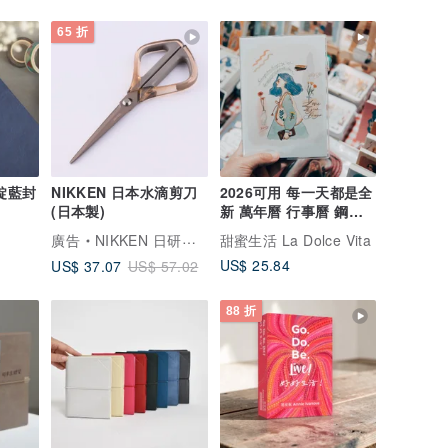
65 折
 靛藍封
NIKKEN 日本水滴剪刀
2026可用 每一天都是全
(日本製)
新 萬年曆 行事曆 鋼筆
可用 贈送資料夾
廣告
NIKKEN 日研刃物
甜蜜生活 La Dolce Vita
US$ 25.84
US$ 37.07
US$ 57.02
88 折