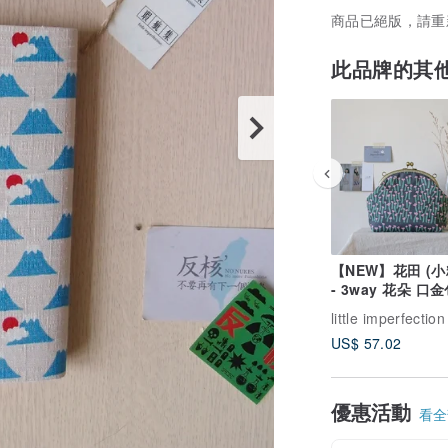
商品已絕版，請重
此品牌的其
【NEW】花田 (小
- 3way 花朵 口
背包 手提包 客製
little imperfection
US$ 57.02
優惠活動
看全部