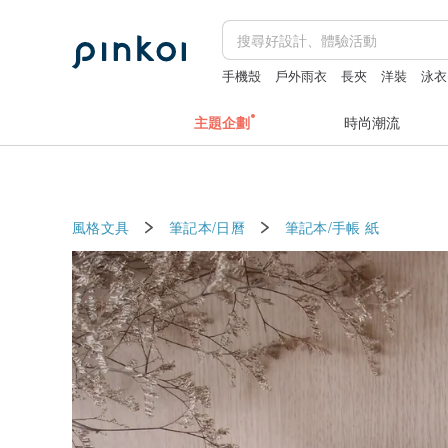
手機殼
戶外雨衣
長夾
洋裝
泳衣
主題企劃
時尚潮流
風格文具
筆記本/日曆
筆記本/手帳
紙