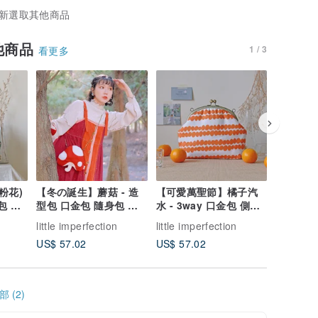
新選取其他商品
他商品
1 / 3
看更多
粉花)
【冬の誕生】蘑菇 - 造
【可愛萬聖節】橘子汽
【秋冬新
金包 側
型包 口金包 隨身包 側
水 - 3way 口金包 側背
林 - 經
化
背包 客製化 獵奇包
包 手拿包 送禮 鋼印
側背包 
little imperfection
little imperfection
little imp
US$ 57.02
US$ 57.02
US$ 48.
 (2)