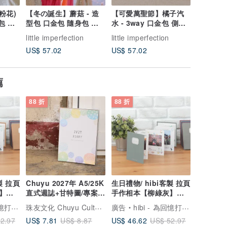
粉花)
【冬の誕生】蘑菇 - 造
【可愛萬聖節】橘子汽
【秋冬新
金包 側
型包 口金包 隨身包 側
水 - 3way 口金包 側背
林 - 經
化
背包 客製化 獵奇包
包 手拿包 送禮 鋼印
側背包 
little imperfection
little imperfection
little imp
US$ 57.02
US$ 57.02
US$ 48.
薦
88 折
88 折
製 拉頁
Chuyu 2027年 A5/25K
生日禮物/ hibi客製 拉頁
】週
直式週誌+甘特圖/專案紀
手作相本【柳綠灰】旅
錄追蹤/週計劃
遊 週年禮物
珠友文化 Chuyu Culture
專屬的家
廣告
hibi - 為回憶打造專屬的家
US$ 7.81
US$ 46.62
2.97
US$ 8.87
US$ 52.97