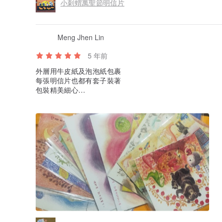
小刺蝟萬聖節明信片
Meng Jhen Lin
5 年前
外層用牛皮紙及泡泡紙包裹
每張明信片也都有套子裝著
包裝精美細心
明信片更不用說
非常繽紛療癒❤