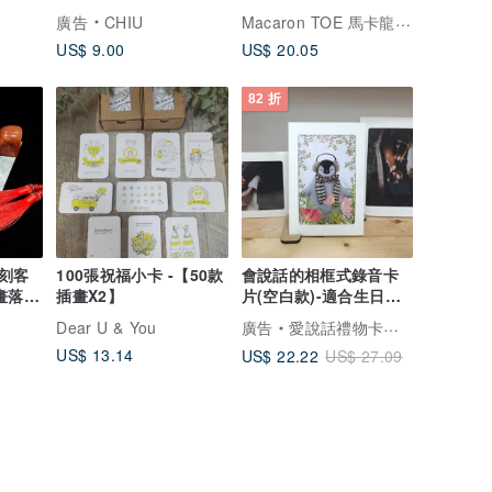
個世界
Macaron TOE 馬卡龍腳趾
廣告
CHIU
US$ 9.00
US$ 20.05
82 折
刻客
100張祝福小卡 -【50款
會說話的相框式錄音卡
畫落款
插畫X2】
片(空白款)-適合生日、
情人節、聖誕節禮物
Dear U & You
廣告
愛說話禮物卡片部屋
US$ 13.14
US$ 22.22
US$ 27.09