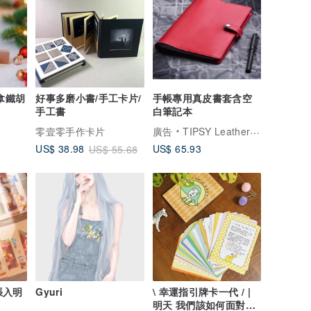
拿鐵胡
好事多磨小書/手工卡片/
手帳專用真皮書套含空
手工書
白筆記本
零壹零手作卡片
廣告
TIPSY Leather Goods
US$ 65.93
US$ 38.98
US$ 55.68
3張入明
Gyuri
\ 幸運指引牌卡一代 / |
明天 我們該如何面對這