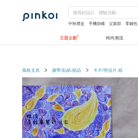
中秋禮盒
手機掛繩
父親節
零錢包
主題企劃
時尚潮流
風格文具
膠帶/貼紙/紙品
卡片/明信片
紙