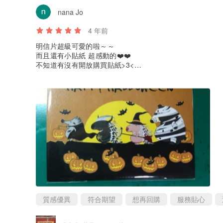
nana Jo
4 年前
明信片超級可愛的啦～～
而且還有小貼紙 超感動的❤️❤️
不知道有沒有開放購買貼紙>3<
運送快 明信片材質超讚 推個！！
質感優異
符合期望
想再回購
服務貼心