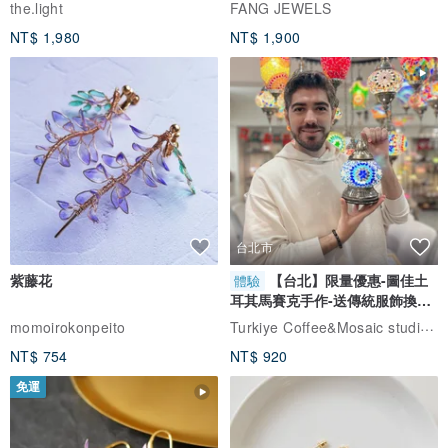
自選
the.light
FANG JEWELS
NT$ 1,980
NT$ 1,900
台北市
紫藤花
【台北】限量優惠-圖佳土
體驗
耳其馬賽克手作-送傳統服飾換裝
體驗
Turkiye Coffee&Mosaic studio土耳其咖啡與馬賽克燈工作坊
momoirokonpeito
NT$ 754
NT$ 920
免運