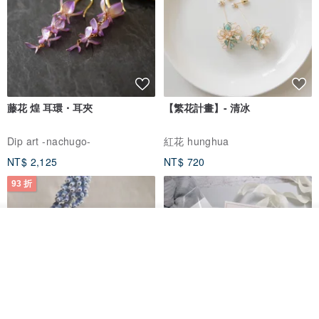
藤花 煌 耳環・耳夾
【繁花計畫】- 清冰
Dip art -nachugo-
紅花 hunghua
NT$ 2,125
NT$ 720
93 折
看其他商品
了解品牌
台北市