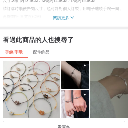
尺寸:S號-約13.5CM / M號約14.5CM / L號約15.5CM
請訂購時順便告知尺寸，也可針對個人訂製，用繩子纏繞手腕一圈，
再攤開平 量寬度(CM)。
閱讀更多
顏色:金色/白色/粉色
材質:天然珍珠、琉璃、水鑽、金屬配件
看過此商品的人也搜尋了
使用:配戴時盡量避免直接接觸香水或是化妝品等化學物質和水，在溫
泉區或是游泳池時也避免配戴。
手鍊/手環
配件飾品
保養:不配戴時可用拭銀布擦拭後存放在密封袋裡，減少與空氣接觸的
機會。
注意:鍊條是1.5mm寬的細鍊條，再搭配其他細緻的配件，請穿脫時不
要大力拉扯。
服務:免費換接頭，但須自費來回郵資(包涵回郵信封) ，其它配件視狀
況酌收費用。
產地/製造方式
Made in Taiwan / Handmade
看更多