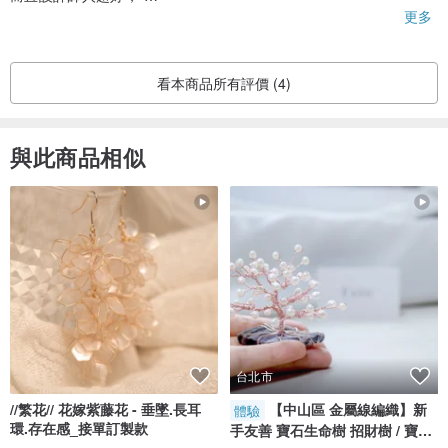
貼心地幫我「量身訂做」，
更多
耐心地回覆我還附照片；
雖然朋友生日還沒到，
現在還無法親眼看到實品，
看本商品所有評價 (4)
但是相信一定物超所值~
與此商品相似
台北市
//繁花// 花嫁紫藤花 - 垂墜.長耳
【中山區 金屬線編織】新
體驗
環.存在感_接單訂製款
手友善 寶石生命樹 招財樹 / 寶石