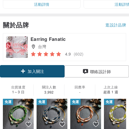
活動詳情
活動詳
關於品牌
逛設計品牌
Earring Fanatic
台灣
4.9
(602)
加入關注
聯絡設計師
出貨速度
關注人數
回應率
上次上線
1～3 日
超過 1 週
3,992
-
免運
免運
免運
免運