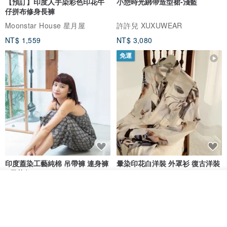
【預訂】印度人手染彩色印花牛
小憩時光綁帶造型裙-淺藍
仔拼布修身長褲
Moonstar House 星月屋
許許兒 XUXUWEAR
NT$ 1,559
NT$ 3,080
免運
印度蓋染工藝純棉 吊帶褲 連身褲
暈染印花白洋裝 外罩衫 復古洋裝
- 雪花灰
看其他商品
Tramper
Noir by Phoenix
了解品牌
NT$ 1,480
NT$ 1,480