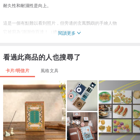
耐久性和耐濕性是向上。
這是一個有點難以看到照片，但旁邊的玄鳳鸚鵡的手繪人物
它被寫為“謝謝你百達！（總是謝謝）。”
閱讀更多
膠印
看過此商品的人也搜尋了
無光澤塗佈紙（雙面PP處理）
50mm直徑
卡片/明信片
風格文具
玄鳳鸚鵡/鶲各5張（共10個）
產地/生產方法
原產地日本委託生產