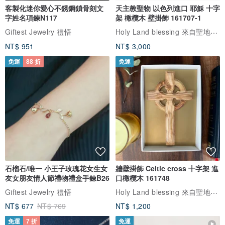
客製化迷你愛心不銹鋼鎖骨刻文
天主教聖物 以色列進口 耶穌 十字
字姓名項鍊N117
架 橄欖木 壁掛飾 161707-1
Holy Land blessing 來自聖地的祝福
Giftest Jewelry 禮悟
NT$ 951
NT$ 3,000
免運
88 折
免運
石榴石/唯一 小王子玫瑰花女生女
牆壁掛飾 Celtic cross 十字架 進
友女朋友情人節禮物禮盒手鍊B26
口橄欖木 161748
Holy Land blessing 來自聖地的祝福
Giftest Jewelry 禮悟
NT$ 677
NT$ 769
NT$ 1,200
免運
7 折
免運