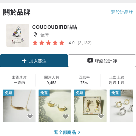
關於品牌
逛設計品牌
COUCOUBIRD咕咕
台灣
4.9
(3,132)
加入關注
聯絡設計師
出貨速度
關注人數
回應率
上次上線
一週內
超過 1 週
9,453
75%
免運
免運
免運
免運
逛全部商品