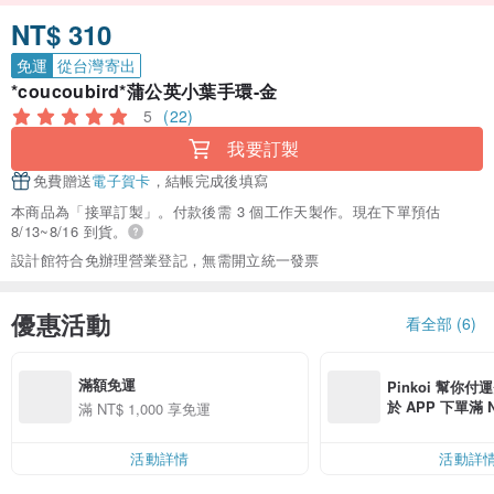
NT$ 310
免運
從台灣寄出
*coucoubird*蒲公英小葉手環-金
5
(22)
我要訂製
免費贈送
電子賀卡
，結帳完成後填寫
本商品為「接單訂製」。付款後需 3 個工作天製作。現在下單預估
8/13~8/16 到貨。
設計館符合免辦理營業登記，無需開立統一發票
優惠活動
看全部 (6)
滿額免運
Pinkoi 幫你付
於 APP 下單滿 
滿 NT$ 1,000 享免運
運費 NT$ 100
活動詳情
活動詳