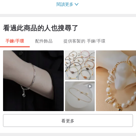
閱讀更多
適合帶鬆鬆的
看過此商品的人也搜尋了
/不容易撞破.但也避免大力撞擊/
手鍊/手環
配件飾品
提供客製的 手鍊/手環
玻璃雖不易破但也請勿重壓
/此商品有生日快樂貼心小設計/
/可以克製化EX圖5的包裝盒/
/跟coucou備註或留言要送給朋友的生日禮物/
/coucou就會幫您克製happy birthday字樣唷!!/
/還可以加購小卡送給特別的朋友/
產地/製造方式
台灣手創
看更多