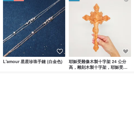
L'amour 星星珍珠手鏈 (白金色)
耶穌受難像木製十字架 24 公分
高，雕刻木製十字架，耶穌受難
像天主教十字架
ARLOS
AndyCarver
我要訂製
NT$ 4,641
NT$ 6,630
NT$ 1,560
加入收藏
了解品牌
免運
7 折