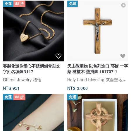
免運
88 折
免運
客製化迷你愛心不銹鋼鎖骨刻文
天主教聖物 以色列進口 耶穌 十字
字姓名項鍊N117
架 橄欖木 壁掛飾 161707-1
Holy Land blessing 來自聖地的祝福
Giftest Jewelry 禮悟
NT$ 951
NT$ 3,000
免運
88 折
免運