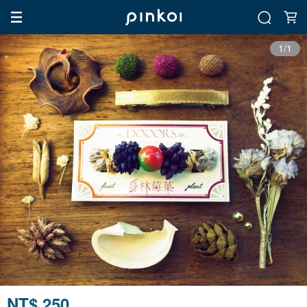
1/1
NT$ 250