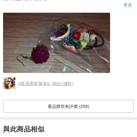
不過我沒有注意到，只買到一支啊>"<
更多
只好再下一次單了:P
ö森系果籃髮束ö (純白/淺粉)
看品牌所有評價 (259)
與此商品相似