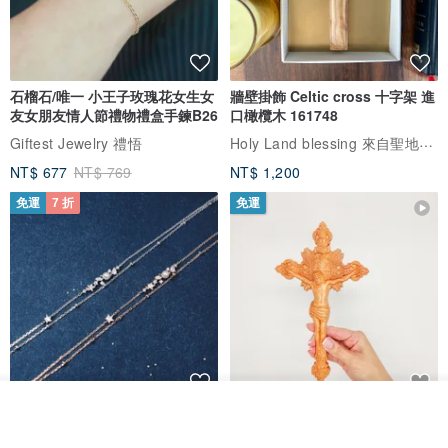
石榴石/唯一 小王子玫瑰花女生女
牆壁掛飾 Celtic cross 十字架 進
友女朋友情人節禮物禮盒手鍊B26
口橄欖木 161748
Holy Land blessing 來自聖地的祝福
Giftest Jewelry 禮悟
NT$ 677
NT$ 769
NT$ 1,200
免運
7 折
免運
我要排隊
L'amour 星星珍珠手鏈 (白金色)
耶穌受難像木製十字架 24 公分
了解品牌
高，雕刻木製十字架，耶穌受難