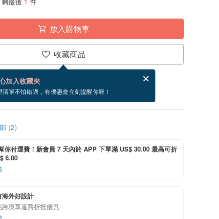
剩最後
1
件
放入購物車
收藏商品
賀卡，結帳完成後填寫
電子賀卡是什麼？
心加入收藏夾
寄出商品為 3 個工作天。（不包含假日）
望清單不怕錯過，有優惠會立刻提醒你喔！
 (2)
i 幫你付運費！新會員 7 天內於 APP 下單滿 US$ 30.00 最高可折
 6.00
情
有海外好設計
品跨境享運費折抵優惠
情