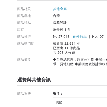
這個想法與設計成型後，Kim及朋友們在Kickstarte
商品材質
其他金屬
了60萬美元的資本，並收到來自65個不同國家、超過4,400張
商品產地
台灣
項目之一。目前全球總銷量超越15,000個，並榮獲世界
英國倫敦設計博物館設計年獎
商品特點
得獎設計
英國大英博物館永久收藏品
庫存
剩最後 1 件
美國 da Vinci Awards 年獎
韓國 KT&G DESIGN SQUARE 展品"
商品排行
No.27,046 -
配件飾品
| No.107 
商品熱門度
被欣賞 22,684 次
已賣出 11 件商品
本商品標準配備 + 贈品
共 206 人收藏
◆附精緻錶盒、保證卡、原廠說明書，保固1年
商品摘要
◆台灣總代理，原廠公司貨 ◆瑞士
本商品規格
帶，質地細緻 ◆榮獲倫敦設計博物
◆品牌：EONE
◆顏色：錶盤-銀色，錶帶-紳士黑，鋼珠-銀色
◆材質：機芯-瑞士石英機芯，錶殼-鈦金屬，錶帶-尼龍+
◆規格：錶殼-直徑約4.0*厚約1.1cm
運費與其他資訊
◆錶帶：寬度約2cm，長度約18cm
◆防水性：生活防水，不適合在水中浸泡
◆衝擊性：不適合運動時配戴
商品運費
寄往：
美國