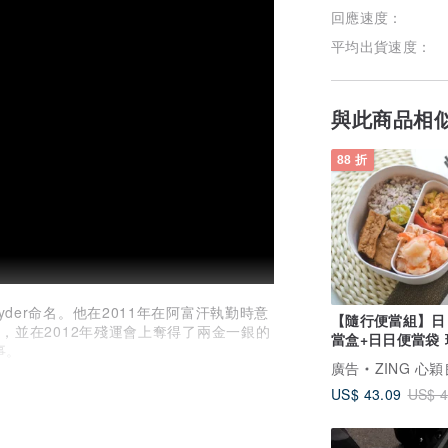
回應速度：
平均出貨速度：
與此商品相
88 折
 Snyder命名。他在2011年在阿富汗執勤時意
【隨行便當組】日
生，並在2012年殘運會上奪得了兩金一銀的
當盒+日日便當袋 
事。
餐盒 便當盒
廣告
ZING 心
答，成為The Bradley商品的靈感來
US$ 43.09
US$ 4
讓他們「用摸的」就能知道時間。手錶設計
小時，以磁力帶動鋼珠的運轉，即使觸摸時
。