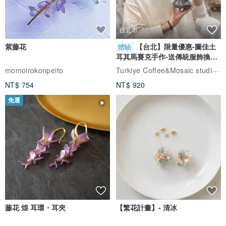
台北市
紫藤花
【台北】限量優惠-圖佳土
體驗
耳其馬賽克手作-送傳統服飾換裝
體驗
Turkiye Coffee&Mosaic studio土耳其咖啡與馬賽克燈工作坊
momoirokonpeito
NT$ 754
NT$ 920
免運
藤花 煌 耳環・耳夾
【繁花計畫】- 清冰