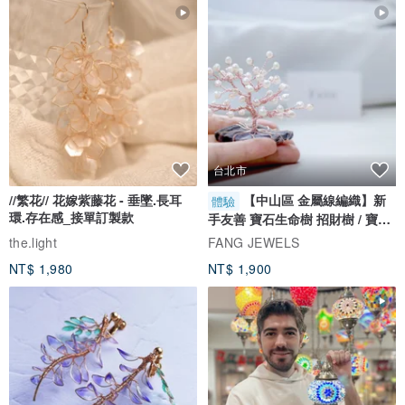
台北市
//繁花// 花嫁紫藤花 - 垂墜.長耳
【中山區 金屬線編織】新
體驗
環.存在感_接單訂製款
手友善 寶石生命樹 招財樹 / 寶石
自選
the.light
FANG JEWELS
NT$ 1,980
NT$ 1,900