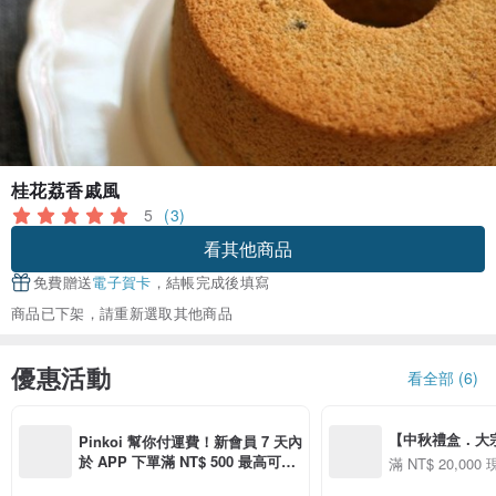
桂花荔香戚風
5
(3)
看其他商品
免費贈送
電子賀卡
，結帳完成後填寫
商品已下架，請重新選取其他商品
優惠活動
看全部 (6)
【中秋禮盒．大宗採購
Pinkoi 幫你付運費！新會員 7 天內
購買「品味美食」商
於 APP 下單滿 NT$ 500 最高可折
滿 NT$ 20,000 
000 現折 NT$1,5
運費 NT$ 100