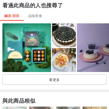
看過此商品的人也搜尋了
微熱：可使用烤箱稍微加熱，製造外層酥脆內層柔軟的口感
冰涼：冷藏取出後直接食用，口感較為扎實
鹹派/甜派
品味美食
看更多
與此商品相似