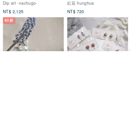
Dip art -nachugo-
紅花 hunghua
NT$ 2,125
NT$ 720
93 折
看其他商品
了解品牌
台北市
晶透紫藤花 垂墜樹脂/耳夾可
【療育時光】DIY製作2副
體驗
專屬UV膠乾燥花樹脂耳環 台北體
驗課程
KL珂蘿花設計
JYC.accessories
NT$ 1,292
NT$ 1,380
NT$ 1,150
免運