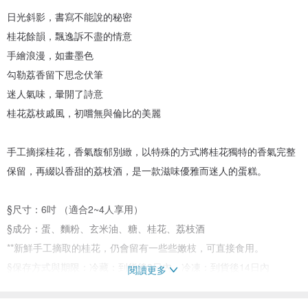
日光斜影，書寫不能說的秘密
桂花餘韻，飄逸訴不盡的情意
手繪浪漫，如畫墨色
勾勒荔香留下思念伏筆
迷人氣味，暈開了詩意
桂花荔枝戚風，初嚐無與倫比的美麗
手工摘採桂花，香氣馥郁別緻，以特殊的方式將桂花獨特的香氣完整
保留，再綴以香甜的荔枝酒，是一款滋味優雅而迷人的蛋糕。
§尺寸：6吋 （適合2~4人享用）
§成分：蛋、麵粉、玄米油、糖、桂花、荔枝酒
**新鮮手工摘取的桂花，仍會留有一些些嫩枝，可直接食用。
§保存方式與期限：冷藏：到貨後3日內、冷凍：到貨後14日內
閱讀更多
§品嚐方式：
常溫：將蛋糕置於室溫下回溫，口感較為柔軟濕潤