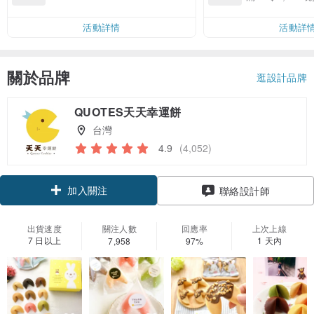
00 現折 NT$100
運費 NT$ 100
活動詳情
活動詳
關於品牌
逛設計品牌
QUOTES天天幸運餅
台灣
4.9
(4,052)
加入關注
聯絡設計師
出貨速度
關注人數
回應率
上次上線
7 日以上
1 天內
7,958
97%