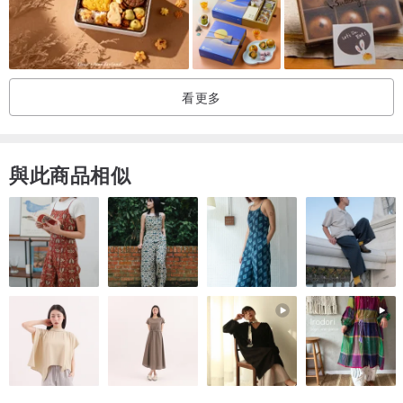
結帳完成並確認籤文內容後的 5個工作天內會將商品寄出，寄送時間
為3-4天。
有特殊時效性的需求，請與我聯繫，謝謝
【快速面交取貨地點】 //板南線新埔捷運站2號出口//
看更多
【使命】
天天幸運餅源自於創辦人對生命的熱情與未來的無限夢想，
與此商品相似
轉化成為激勵人心的行動方案，
天天幸運餅邀請大家一起擁抱生活的美好，緊握幸福的每一天。
【服務介紹】
每一個幸運籤餅都能為您帶來好運，客製化籤文，多樣化口味，好吃
美味、
婚禮小物、彌月禮、情人節禮物、父親節禮物、年終尾牙、母親節禮
物、生日禮物、
新年祝賀、派對遊戲、公司活動及公關行銷運用，提供專屬企劃，