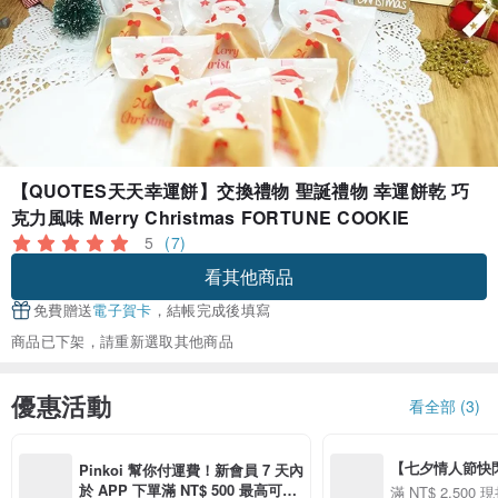
【QUOTES天天幸運餅】交換禮物 聖誕禮物 幸運餅乾 巧
克力風味 Merry Christmas FORTUNE COOKIE
5
(7)
看其他商品
免費贈送
電子賀卡
，結帳完成後填寫
商品已下架，請重新選取其他商品
優惠活動
看全部 (3)
【七夕情人節快閃】8
Pinkoi 幫你付運費！新會員 7 天內
用 APP 購買任一
於 APP 下單滿 NT$ 500 最高可折
滿 NT$ 2,500 現