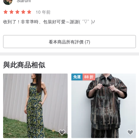
Staruni
台灣 手工現烤製作
10 年前
收到了！非常準時、包裝好可愛～謝謝( ´▽` )ﾉ
看本商品所有評價 (7)
與此商品相似
免運
88 折