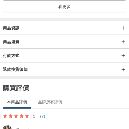
營造更多的驚喜，帶來滿滿的幸福
看更多
【專業快速的企業客戶製作】
我們專注於幸運餅乾FORTUNE COOKIE 的製作及口味研發，
商品資訊
迅速提供客戶專屬的幸運餅乾，無論是生日禮物、婚禮小物及企業行
銷活動中，都能扮演打動人心的關鍵
商品運費
第一家專業製作幸運籤餅，百大企業與精品業者合作對象，以多樣化
付款方式
口味與客製化籤文設計為優勢，快速製作與貼心服務為基本。
退款換貨須知
【過往服務客戶】
新光三越、寶璣名錶、誠品生活、BMW 鎔德、台新銀行、台新藝術
購買評價
金會、星展銀行、艾玩天地、Luxasia Taiwan．台灣盧亞、NISSAN
裕信汽車、BCBGMAXAZRIA、安布思沛、 香港商迪提斯數碼影院系
本商品評價
品牌所有評價
統DTS 、中華科技大學、臺灣體育運度管理學會、太平洋sogo百
貨........等數百家公司團體
5
(7)
產地/製造方式