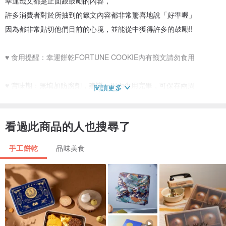
幸運籤文都是正面跟鼓勵的內容，
許多消費者對於所抽到的籤文內容都非常驚喜地說「好準喔」
因為都非常貼切他們目前的心境，並能從中獲得許多的鼓勵!!
♥ 食用提醒：幸運餅乾FORTUNE COOKIE內有籤文請勿食用
♥ 賞味期：無填加防腐劑，建議一周內食用完畢，可保存兩周
閱讀更多
♥ 製作原則：手工親製，比其他製作方式口感更酥脆，味道自然，糖
看過此商品的人也搜尋了
量減半
手工餅乾
品味美食
♥數量 ：一袋3入共有2袋，聖誕節包裝
♥ 成分：手工烘烤、雞蛋、糖、麵粉、可可、幸運信念
【商品出貨時間】