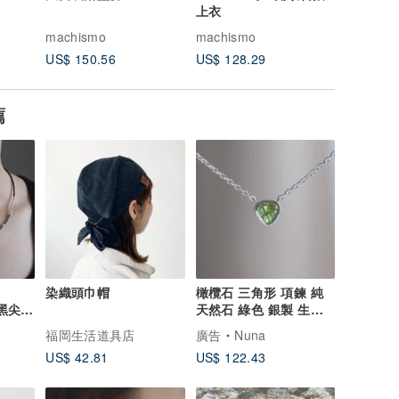
上衣
machismo
machismo
machism
US$ 150.56
US$ 128.29
US$ 114
薦
染織頭巾帽
橄欖石 三角形 項鍊 純
石黑尖晶
天然石 綠色 銀製 生日
串珠
禮物
福岡生活道具店
廣告
Nuna
US$ 42.81
US$ 122.43