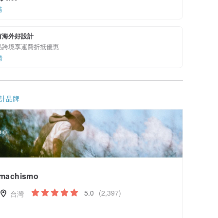
情
有海外好設計
品跨境享運費折抵優惠
情
計品牌
machismo
5.0
(2,397)
台灣