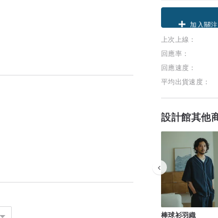
領優惠券
上次上線：
加入關注
回應率：
回應速度：
平均出貨速度：
設計館其他
棒球衫羽織