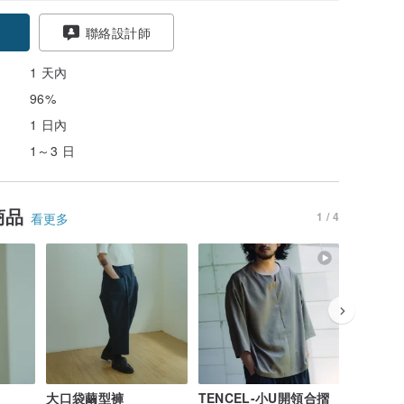
聯絡設計師
1 天內
96%
1 日內
1～3 日
商品
1 / 4
看更多
大口袋繭型褲
TENCEL-小U開領合摺
摺線T恤