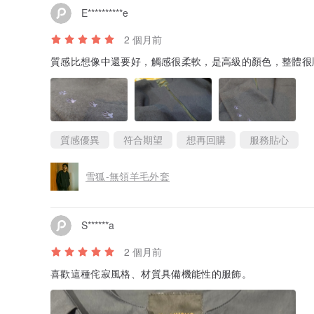
E**********e
2 個月前
質感比想像中還要好，觸感很柔軟，是高級的顏色，整體很
質感優異
符合期望
想再回購
服務貼心
雪狐-無領羊毛外套
S******a
2 個月前
喜歡這種侘寂風格、材質具備機能性的服飾。