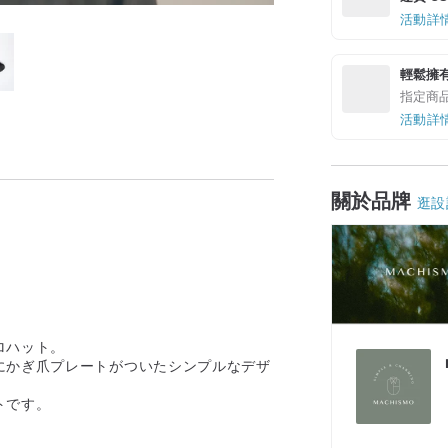
活動詳
輕鬆擁
指定商
活動詳
關於品牌
逛設
ロハット。
にかぎ爪プレートがついたシンプルなデザ
トです。