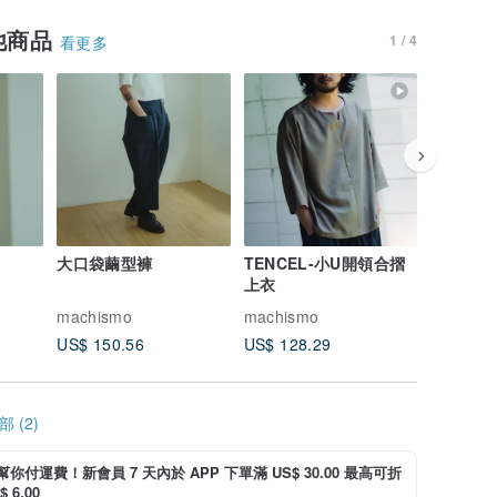
他商品
1 / 4
看更多
大口袋繭型褲
TENCEL-小U開領合摺
摺線T恤
上衣
machismo
machismo
machism
US$ 150.56
US$ 128.29
US$ 114
 (2)
i 幫你付運費！新會員 7 天內於 APP 下單滿 US$ 30.00 最高可折
 6.00