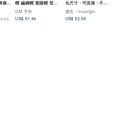
仿黃麻遮
帽 編織帽 遮陽帽 登山
化尺寸・可洗澡・不掉
帽 南瓜帽-大象 花
色
OM 手作
廣告
moorigin
US$ 57.46
US$ 52.56
9.66