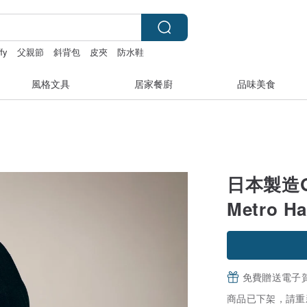
fy
父親節
斜背包
皮夾
防水鞋
風格文具
居家餐廚
品味美食
日本製造G
Metro Ha
免費贈送電子
商品已下架，請重