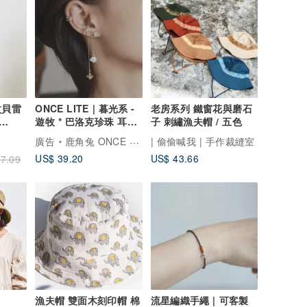
紋貝雷
ONCE LITE | 暮光系 -
老房系列 鐵窗花與磨石
遊牧 * 巴洛克珍珠 耳骨
子 刺繡漁夫帽 / 五色
夾 耳夾
廣告
鹿角兔 ONCE UPON A TIME
| 偷偷喊我 | 手作裁縫室
US$ 39.20
US$ 43.66
7.09
】
漁夫帽 雙面木刻印帽 棉
流星編織手繩 | 可客製