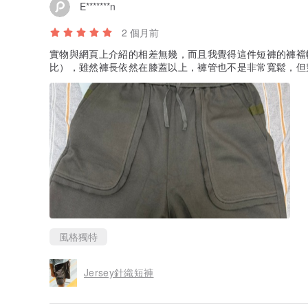
E*******n
2 個月前
實物與網頁上介紹的相差無幾，而且我覺得這件短褲的褲襠
比），雖然褲長依然在膝蓋以上，褲管也不是非常寬鬆，但
風格獨特
Jersey針織短褲