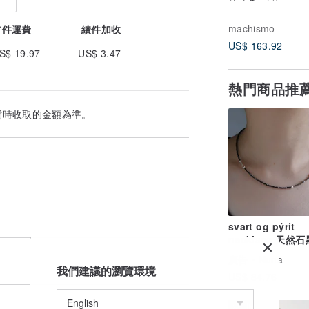
machismo
首件運費
續件加收
US$ 163.92
S$ 19.97
US$ 3.47
熱門商品推
貨時收取的金額為準。
svart og pýrít
necklace 天然
石 黃鐵礦 / 純銀 
廣告
Nuna
我們建議的瀏覽環境
US$ 84.76
85 折