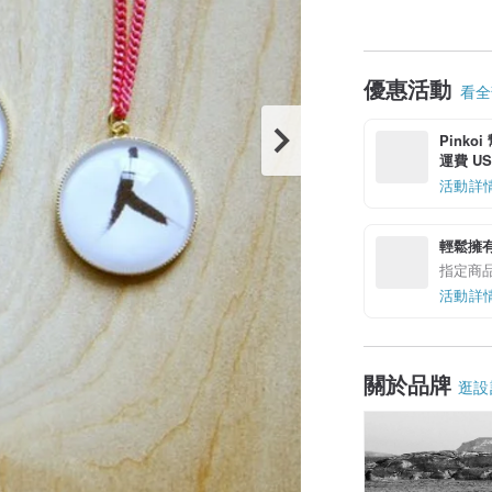
優惠活動
看全部
Pinko
運費 US$
活動詳
輕鬆擁
指定商
活動詳
關於品牌
逛設