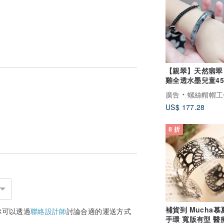
【親翠】天然翡翠
雞全透水墨兒童4
鐲
廣告
螺絲帽帽工
US$ 177.28
8 折
補貨到 Mucha慕夏彩繪
你可以透過
聯絡設計師
討論合適的運送方式
手環 寬版有型 醫