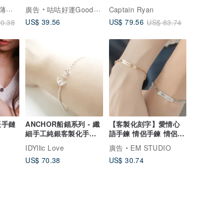
晶、帶來正能量
色特別版 鈦鋼手鐲
Magi-Steel鋼之藝薄鋼飾品 故宮授權聯名商品 台灣設計製造
廣告
咕咕好運GoodGoodLuck
Captain Ryan
US$ 39.56
US$ 79.56
0.38
US$ 83.74
辰手鏈
ANCHOR船錨系列 - 纖
【客製化刻字】愛情心
細手工純銀客製化手鍊
語手鍊 情侶手鍊 情侶手
腳鍊
環 客製化 情侶
IDYllic Love
廣告
EM STUDIO
US$ 70.38
US$ 30.74