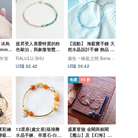
 冰烏
提昇受人喜愛特質的粉
【流動】 海藍寶手鏈 天
5mm手
色歐泊，與象徵智慧的
然水晶設計手鍊 飾品 海
祖母綠交織．五月誕生
水藍寶 半寶石
作室
RALULU.SHU
廣告
嶼藍之間 Between Blues
石手鍊
US$ 62.42
US$ 36.42
免運
95 折
12星座(處女座)福祿壽
盛夏冒險 金閣與銀閣
療級薄
水晶手鍊、幸運石-白水
【魔山】及【幻海】混