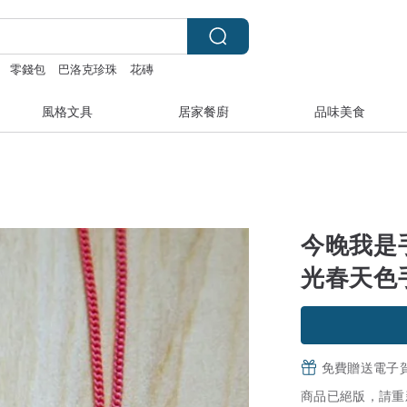
零錢包
巴洛克珍珠
花磚
風格文具
居家餐廚
品味美食
今晚我是
光春天色
免費贈送電子
商品已絕版，請重