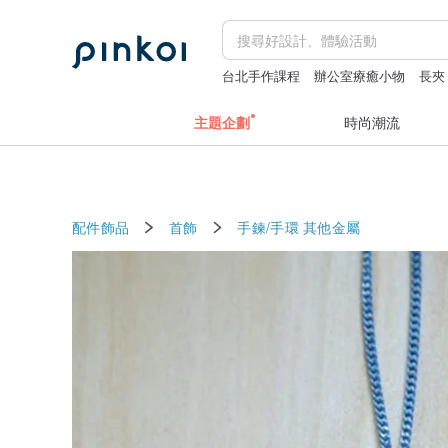
台北手作課程
辦公室療癒小物
長夾
apple watch 錶帶
後背包
主題企劃
時尚潮流
配件飾品
首飾
手鍊/手環
其他金屬