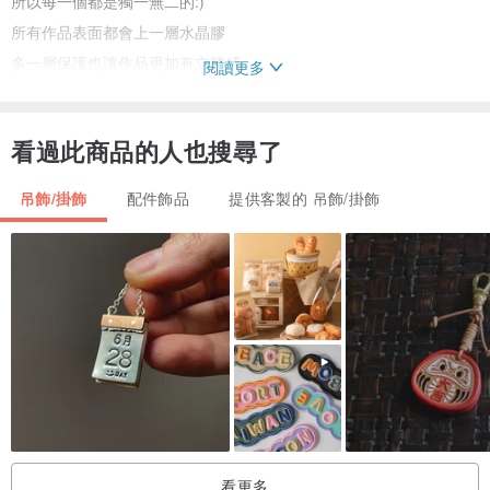
所以每一個都是獨一無二的:)
所有作品表面都會上一層水晶膠
多一層保護也讓作品更加有立體感
閱讀更多
但是因為水晶膠陰乾時間需要12-20小時
所以製作時間會延長一天,請多多包含^^
看過此商品的人也搜尋了
△吊飾可選擇
吊飾/掛飾
配件飾品
提供客製的 吊飾/掛飾
鑰匙圈 手機吊飾 珠鍊吊飾
▲<優惠>
用ATM直接轉帳可以折5元唷~
請直接手動由運費扣除^^
△更多作品動態消息
FB搜尋:Fabi愛畫畫
看更多