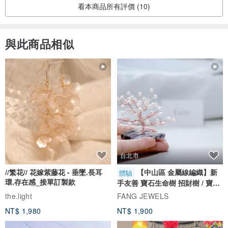
看本商品所有評價 (10)
與此商品相似
台北市
//繁花// 花嫁紫藤花 - 垂墜.長耳
【中山區 金屬線編織】新
體驗
環.存在感_接單訂製款
手友善 寶石生命樹 招財樹 / 寶石
自選
the.light
FANG JEWELS
NT$ 1,980
NT$ 1,900