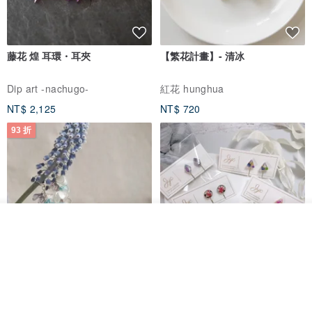
藤花 煌 耳環・耳夾
【繁花計畫】- 清冰
Dip art -nachugo-
紅花 hunghua
NT$ 2,125
NT$ 720
93 折
看其他商品
了解品牌
台北市
晶透紫藤花 垂墜樹脂/耳夾可
【療育時光】DIY製作2副
體驗
專屬UV膠乾燥花樹脂耳環 台北體
驗課程
KL珂蘿花設計
JYC.accessories