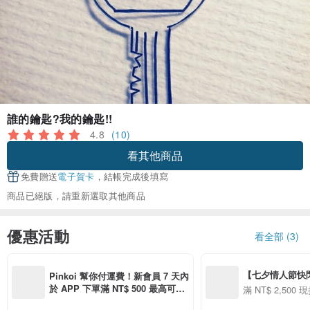
誰的鑰匙?我的鑰匙!!
4.8
(10)
看其他商品
免費贈送
電子賀卡
，結帳完成後填寫
商品已絕版，請重新選取其他商品
優惠活動
看全部 (3)
【七夕情人節快閃】8
Pinkoi 幫你付運費！新會員 7 天內
用 APP 購買任一
於 APP 下單滿 NT$ 500 最高可折
滿 NT$ 2,500 現
00 現折 NT$100
運費 NT$ 100