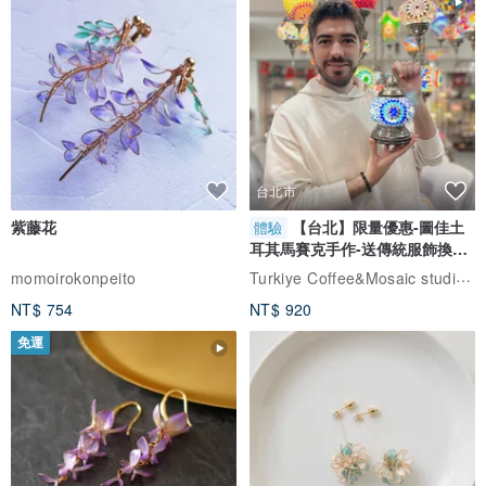
台北市
紫藤花
【台北】限量優惠-圖佳土
體驗
耳其馬賽克手作-送傳統服飾換裝
體驗
Turkiye Coffee&Mosaic studio土耳其咖啡與馬賽克燈工作坊
momoirokonpeito
NT$ 754
NT$ 920
免運