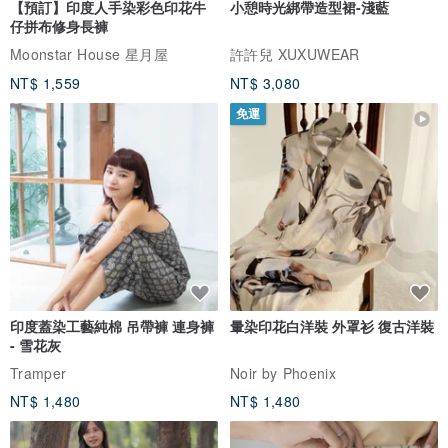
【預訂】印度人手染彩色印花牛
小憩時光綁帶造型裙-淺藍
仔拼布修身長褲
Moonstar House 星月屋
許許兒 XUXUWEAR
NT$ 1,559
NT$ 3,080
免運
印度蓋染工藝純棉 吊帶褲 連身褲
暈染印花白洋裝 外罩衫 復古洋裝
- 雪花灰
Tramper
Noir by Phoenix
NT$ 1,480
NT$ 1,480