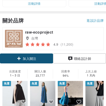
活動詳情
活動詳
關於品牌
逛設計品牌
raw-ecoproject
台灣
4.9
(11,200)
領優惠券
加入關注
聯絡設計師
出貨速度
關注人數
回應率
上次上線
1～3 日
1 天內
23,777
94%
免運
免運
免運
免運