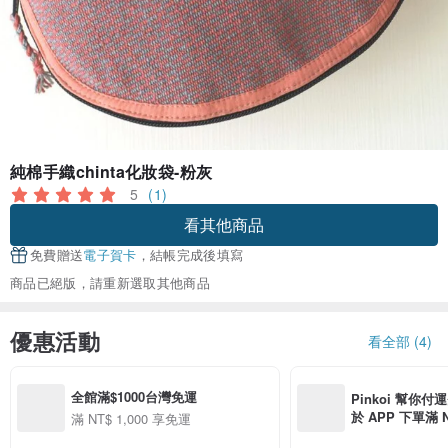
純棉手織chinta化妝袋-粉灰
5
(1)
看其他商品
免費贈送
電子賀卡
，結帳完成後填寫
商品已絕版，請重新選取其他商品
優惠活動
看全部 (4)
全館滿$1000台灣免運
Pinkoi 幫你付
於 APP 下單滿 
滿 NT$ 1,000 享免運
運費 NT$ 100