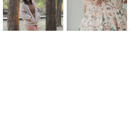
看其他商品
了解品牌
印度蓋染工藝純棉 長褲 －晚霞紅
【波麗印花】皇家鹿苑 澎澎熱氣
球 前短後長 鬆緊帶 長裙
Tramper
Mr. Greenwood
NT$ 1,080
NT$ 2,620