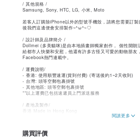
/ 其他規格 /
Samsung, Sony, HTC, LG, 小米, Moto
若客人訂購除iPhone以外的型號手機殼，請將您需要訂
後我們這邊便會安排製作~^ω^~♡
/ 設計師及品牌簡介 /
Dollmei (多美貓咪)是由本地插畫師獨家創作， 個性
給都市人快樂和安慰，他還有許多古怪又可愛的動物朋友
Facebook熱門連載中。
/ 運費說明/
- 香港: 使用順豐速運(貨到付費) (寄送後約1~2天收到)
- 台灣: 頭等空郵包裹掛號
- 其他地區: 頭等空郵包裹掛號
**以上運費已包括速遞員上門派送服務
/ 產地及製作/
香港 Made in Hong Kong
購買評價