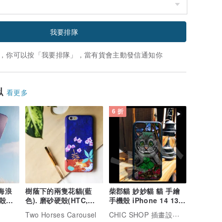
我要排隊
，你可以按「我要排隊」，當有貨會主動發信通知你
似
看更多
6 折
狗海浪
樹蔭下的兩隻花貓(藍
柴郡貓 妙妙貓 貓 手繪
殼訂
色). 磨砂硬殼(HTC,
手機殼 iPhone 14 13
Samsung,Sony,
12 11 XR X 8 7
CHIC SHOP 插畫設計館
Two Horses Carousel
LG,iPhone 客製手機