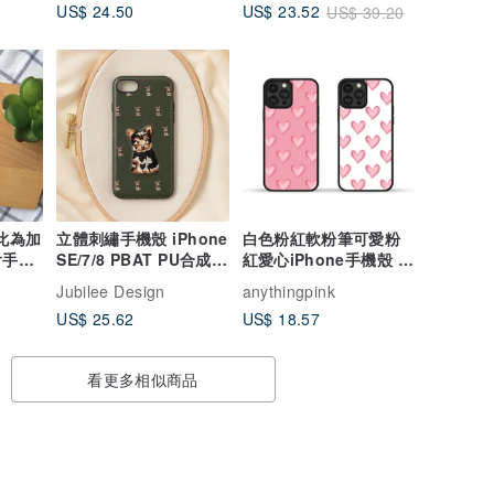
US$ 24.50
US$ 23.52
US$ 39.20
殼)
此為加
立體刺繡手機殼 iPhone
白色粉紅軟粉筆可愛粉
含手機
SE/7/8 PBAT PU合成皮
紅愛心iPhone手機殼 三
紹
革 狗狗x深橄欖色
星手機殼
Jubilee Design
anythingpink
US$ 25.62
US$ 18.57
看更多相似商品