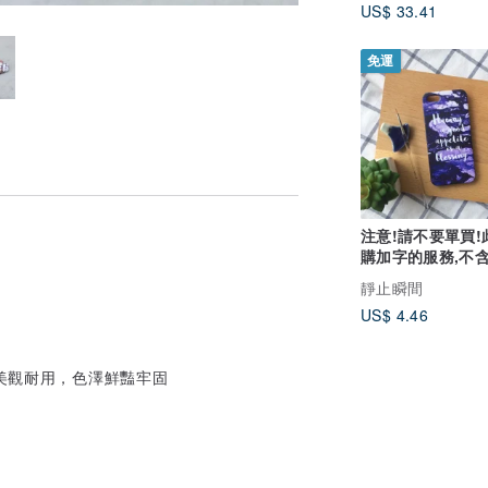
US$ 33.41
免運
注意!請不要單買!
購加字的服務,不
殼!請先看商品介
靜止瞬間
US$ 4.46
，美觀耐用，色澤鮮豔牢固