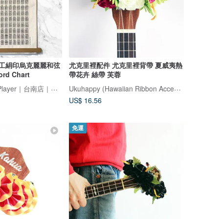
er 手工絹印烏克麗麗和弦
尤克里裡配件 尤克里裡背帶 夏威夷熱
rd Chart
帶花卉 絲帶 芙蓉
吉他玩家 Guitar Player｜台南店｜臺灣原創民謠吉他設計品牌
Ukuhappy (Hawaiian Ribbon Accessory)
US$ 16.56
免運