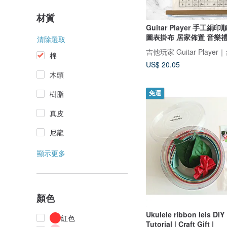
材質
Guitar Player 手工
圖表掛布 居家佈置 音樂
清除選取
棉
US$ 20.05
木頭
樹脂
免運
真皮
尼龍
顯示更多
顏色
Ukulele ribbon leis DIY 
紅色
Tutorial | Craft Gift |