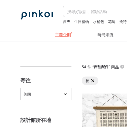
皮夾
生日禮物
水桶包
花磚
托特
主題企劃
時尚潮流
54 件 “
吉他配件
” 商品
寄往
棉
美國
設計館所在地