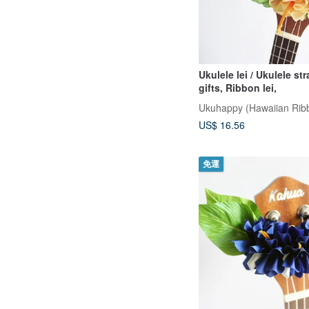
Ukulele lei / Ukulele st
gifts, Ribbon lei,
US$ 16.56
免運