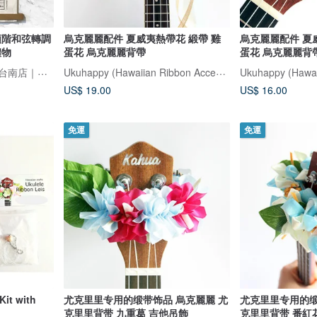
絹印順階和弦轉調
烏克麗麗配件 夏威夷熱帶花 緞帶 雞
烏克麗麗配件 夏
禮物
蛋花 烏克麗麗背帶
蛋花 烏克麗麗背
吉他玩家 Guitar Player｜台南店｜臺灣原創民謠吉他設計品牌
Ukuhappy (Hawaiian Ribbon Accessory)
US$ 19.00
US$ 16.00
免運
免運
Kit with
尤克里里专用的缎带饰品 烏克麗麗 尤
尤克里里专用的缎
克里里背带 九重葛 吉他吊飾
克里里背带 番紅