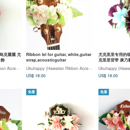
烏克麗麗 尤
Ribbon lei for guitar, white,guitar
尤克里里专用的缎
吊飾
strap,acousticguitar
克里里背带 康乃
Ukuhappy (Hawaiian Ribbon Accessory)
Ukuhappy (Hawaiian Ribbon Accessory)
US$ 18.00
US$ 18.00
免運
免運