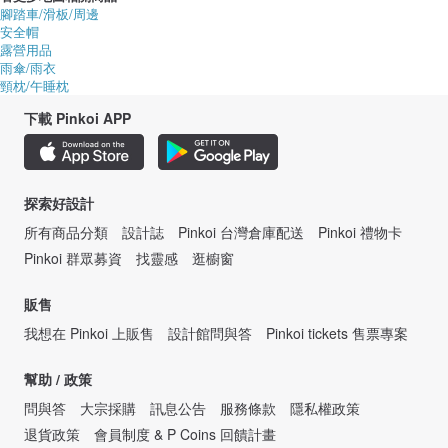
腳踏車/滑板/周邊
安全帽
露營用品
雨傘/雨衣
頸枕/午睡枕
下載 Pinkoi APP
探索好設計
所有商品分類
設計誌
Pinkoi 台灣倉庫配送
Pinkoi 禮物卡
Pinkoi 群眾募資
找靈感
逛櫥窗
販售
我想在 Pinkoi 上販售
設計館問與答
Pinkoi tickets 售票專案
幫助 / 政策
問與答
大宗採購
訊息公告
服務條款
隱私權政策
退貨政策
會員制度 & P Coins 回饋計畫