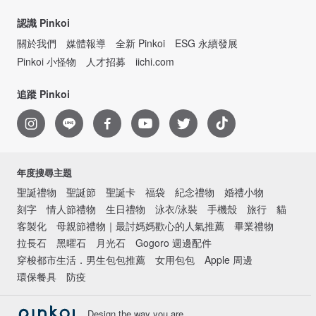
認識 Pinkoi
關於我們
媒體報導
全新 Pinkoi
ESG 永續發展
Pinkoi 小怪物
人才招募
iichi.com
追蹤 Pinkoi
年度搜尋主題
聖誕禮物
聖誕節
聖誕卡
福袋
紀念禮物
婚禮小物
刻字
情人節禮物
生日禮物
泳衣/泳裝
手機殼
旅行
貓
客製化
母親節禮物｜最討媽媽歡心的人氣推薦
畢業禮物
拉長石
黑曜石
月光石
Gogoro 週邊配件
穿梭都市生活．男生包包推薦
女用包包
Apple 周邊
環保餐具
防疫
Design the way you are.