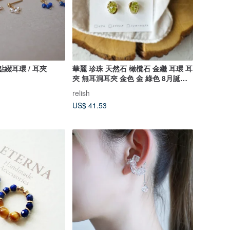
點綴耳環 / 耳夾
華麗 珍珠 天然石 橄欖石 金繼 耳環 耳
夾 無耳洞耳夾 金色 金 綠色 8月誕生
石 8月 禮物 贈禮 推薦
relish
US$ 41.53