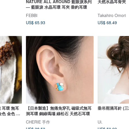
NATURE ALL AROUND 藍眼淚系列
天然水晶耳骨夾
— 藍眼淚 水晶耳環 耳夾 垂釣耳環
FEBBI
Takahiro Omori
US$ 65.93
US$ 68.49
 耳環 無耳
【日本製造】無痛免穿孔 磁吸式無耳
垂吊雨滴耳針 (三
金色 金色 小
洞耳環 銅綠瑪瑙 綠松石 天然石耳環
 禮物 贈品
CHERIE 手作
Ui.