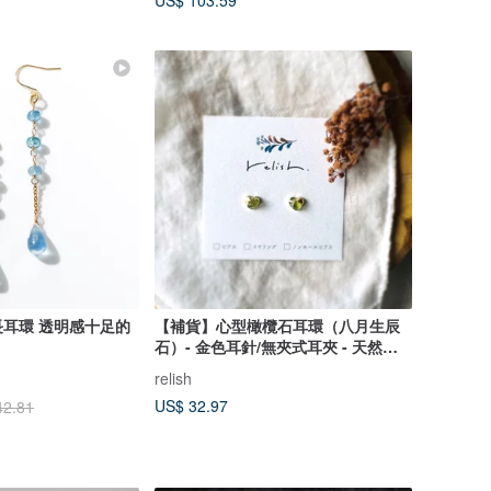
US$ 103.59
耳環 透明感十足的
【補貨】心型橄欖石耳環（八月生辰
石）- 金色耳針/無夾式耳夾 - 天然綠 -
綠色/黃綠色/金色 - 小巧/簡約
relish
US$ 32.97
42.81