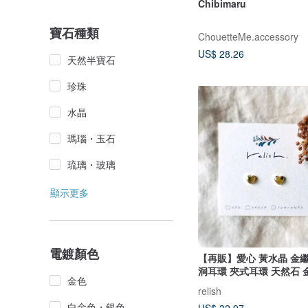
Chibimaru
寶石種類
ChouetteMe.accessory
US$ 28.26
天然半寶石
珍珠
水晶
瑪瑙・玉石
琉璃・玻璃
顯示更多
電鍍顏色
【再販】愛心 黃水晶 金繼
洞耳環 夾式耳環 天然石 
金色
巧 精緻 極小 淺黃色 黃色
relish
白金色・銀色