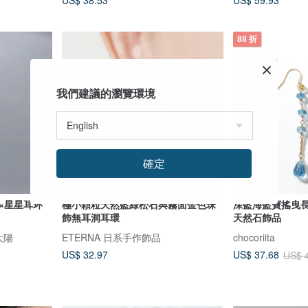
US$ 38.53
US$ 59.93
88 折
我們建議的瀏覽環境
確定
×星星耳环
極小顆粒天然藍綠松石與霧面金色珠
深藍海藍寶搖曳長
飾無耳洞耳環
天然石飾品
的太陽
ETERNA 日系手作飾品
chocoriita
US$ 32.97
US$ 37.68
US$ 