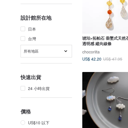
設計館所在地
日本
琥珀×拓帕石 垂墜式天然
台灣
透明感 縱向線條
所有地區
chocoriita
US$ 42.20
US$ 47.95
快速出貨
24 小時出貨
價格
US$10 以下