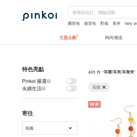
圓筒包
後背包
對戒
長夾
fairy 
主題企劃
時尚潮流
特色亮點
465 件 “
耳環/耳夾/耳骨夾
”
Pinkoi 嚴選
石頭
永續生活
88 折
寄往
美國