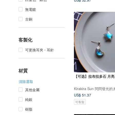
US$ 32.97
無電鍍
古銅
客製化
可更換耳夾・耳針
材質
【可选】拉布拉多石 月亮
清除選取
Kirakira Sun 閃閃發光
其他金屬
US$ 51.37
純銀
可客製
樹脂