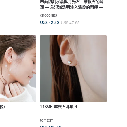
凹面切割水晶與月光石、摩根石的耳
環 — 為澄澈透明注入溫柔的閃耀 —
chocoriita
US$ 42.20
US$ 47.95
粒)
14KGF 摩根石耳環 4
temtem