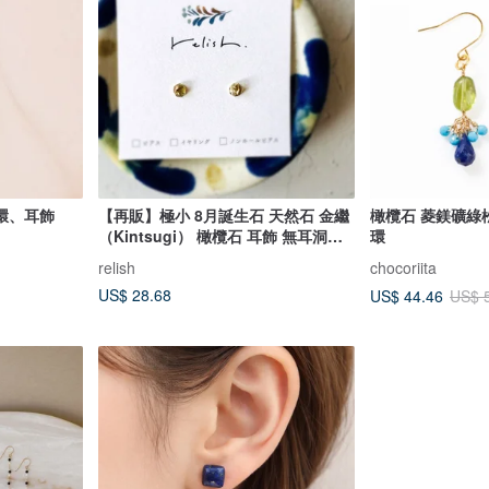
環、耳飾
【再販】極小 8月誕生石 天然石 金繼
橄欖石 菱鎂礦綠
（Kintsugi） 橄欖石 耳飾 無耳洞耳
環
夾 小巧 精緻 簡約 綠色 黃綠 淺綠 金
relish
chocoriita
色
US$ 28.68
US$ 44.46
US$ 