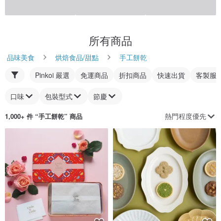
所有商品
品味美食
烘焙食品/甜點
手工餅乾
Pinkoi 嚴選
免運商品
折扣商品
快速出貨
客製服
口味
包裝型式
節慶
熱門程度優先
1,000+ 件 “
手工餅乾
” 商品