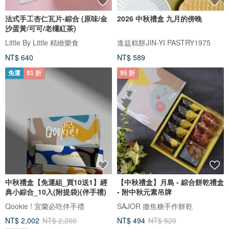
法式手工杏仁瓦片-綜合 (原味/金
2026 中秋禮盒 九月的傍晚
沙蛋黃/可可/老欉紅茶)
Little By Little 精緻樂食
進益糕餅JIN-YI PASTRY1975
NT$ 640
NT$ 589
免運
91 折
95 折
中秋禮盒【免運組_買10送1】經
【中秋禮盒】月島 - 綜合餅乾禮盒
典小綜合_10入(附提袋)(伴手禮)
- 附中秋元素吊牌
Qookie ! 宜蘭必吃伴手禮
SAJOR 撒焦糖手作餅乾
NT$ 2,002
NT$ 2,200
NT$ 494
NT$ 520