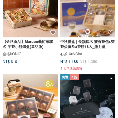
【金格食品】Maruco藝術家聯
中秋禮盒 | 長韻松木 蜜香茶包x雙
名-午茶小餅鐵盒(童話版)
茶蛋黃酥x茶餅18入_皓月藍
金格KÖNIG
心茶 XiiNCha
NT$ 610
NT$ 1,188
NT$ 1,350
6 人正準備購買
免運
7 折