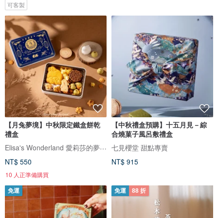
可客製
【月兔夢境】中秋限定鐵盒餅乾
【中秋禮盒預購】十五月見－綜
禮盒
合燒菓子風呂敷禮盒
Elisa's Wonderland 愛莉莎的夢遊仙境
七見櫻堂 甜點專賣
NT$ 550
NT$ 915
10 人正準備購買
免運
免運
88 折