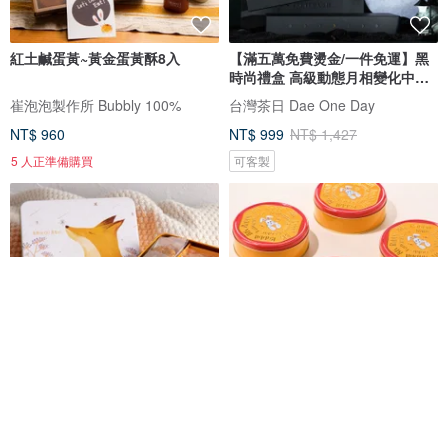
紅土鹹蛋黃~黃金蛋黃酥8入
【滿五萬免費燙金/一件免運】黑
時尚禮盒 高級動態月相變化中秋
禮
崔泡泡製作所 Bubbly 100%
台灣茶日 Dae One Day
NT$ 960
NT$ 999
NT$ 1,427
5 人正準備購買
可客製
【喜憨兒】幸福仰望餅乾禮盒 I 聯
中秋禮盒 | 客製鐵盒餅乾 | 送禮首
名鐵盒
選