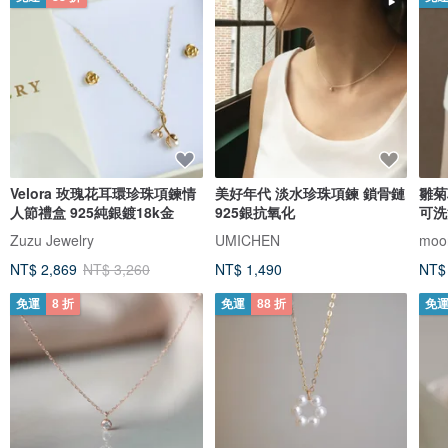
Velora 玫瑰花耳環珍珠項鍊情
美好年代 淡水珍珠項鍊 鎖骨鏈
雛菊
人節禮盒 925純銀鍍18k金
925銀抗氧化
可洗
Zuzu Jewelry
UMICHEN
moor
NT$ 2,869
NT$ 3,260
NT$ 1,490
NT$
免運
8 折
免運
88 折
免