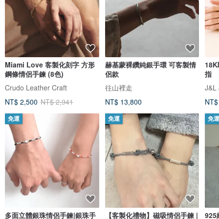
Miami Love 客製化刻字 方形
赫基蒙裸鑽純銀手環 可客製情
18
鋼條情侶手鍊 (8色)
侶款
指
Crudo Leather Craft
往山裡走
J&L 
NT$ 2,500
NT$ 2,941
NT$ 13,800
NT$
免運
免運
免
多面立體銀珠情侶手鍊|銀珠手
【客製化禮物】磁吸情侶手鍊 |
92