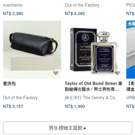
machismo
Out of the Factory
PIC
NT$ 2,380
NT$ 4,085
NT$
免
盥洗包
Taylor of Old Bond Street 泰
【客
勒秘傳古龍水 / 男士男性香水
禮盒
香氛
Out of the Factory
紳士洋行 The Gentry & Co.
UR
NT$ 3,157
NT$ 1,990
NT$
男生禮物主題館 ▸