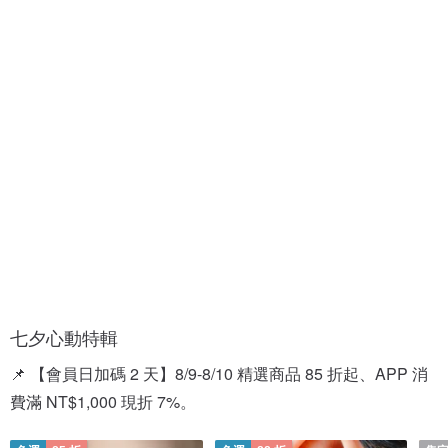
情
情
人
侶
節
對
禮
戒
盒
七夕心動特輯
📌 【會員日加碼 2 天】8/9-8/10 精選商品 85 折起、APP 消
費滿 NT$1,000 現折 7%。