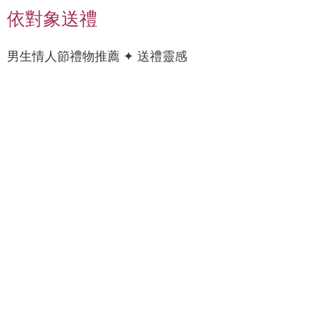
依對象送禮
男
上
男生情人節禮物推薦 ✦ 送禮靈感
科
衣
技
/
癮
襯
衫
錶
質
帶
感
/
燈
手
具
錶