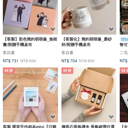
台
【客製】彩色簡約萌萌像_無框
【客製化】簡約萌萌像_磨砂
體
畫/附贈手機桌布
杯/附贈手機桌布
幣可
聖誕
客自畫
客自畫
二毛銀
NT$ 731
NT$ 830
NT$ 704
NT$ 800
NT$
88 折
88 折
88 
客製 裸背手作相本mini【日雜
擴香石香氛禮盒 香氣緞帶任選
【全