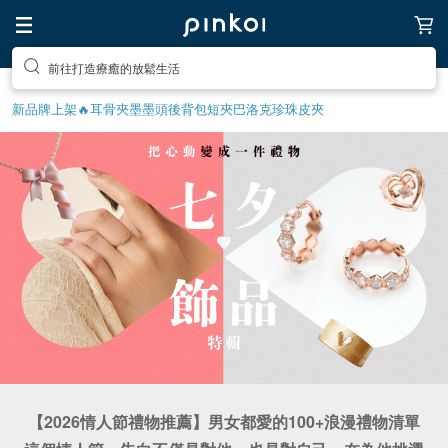
前往打造療癒的放鬆生活
新品牌上架🔥
耳骨夾
墨墨頭後背包
短夾
巴洛克珍珠
皮夾
【2026情人節禮物推薦】男女都愛的100+浪漫禮物清單
