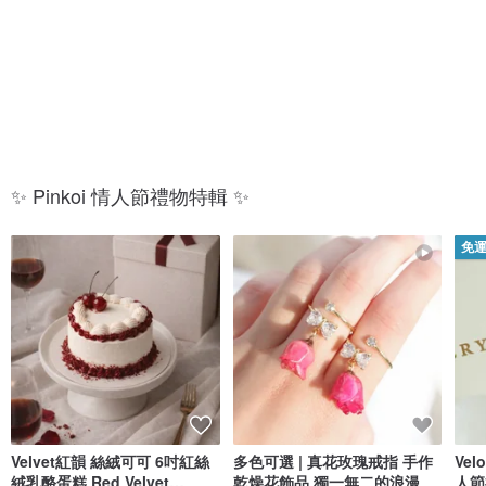
放
的
閃
你
✨ Pinkoi 情人節禮物特輯 ✨
免
Velvet紅韻 絲絨可可 6吋紅絲
多色可選 | 真花玫瑰戒指 手作
Ve
絨乳酪蛋糕 Red Velvet
乾燥花飾品 獨一無二的浪漫
人節