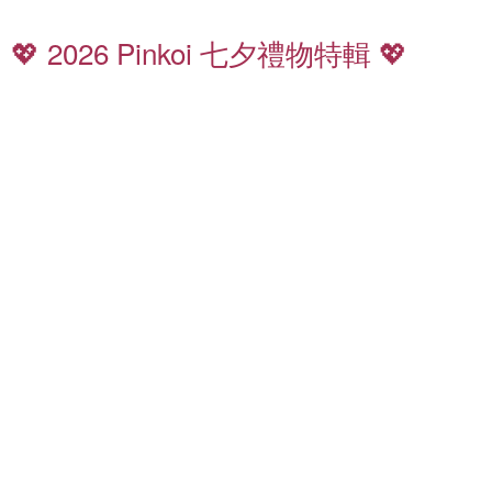
七
夕
💖 2026 Pinkoi 七夕禮物特輯 💖
禮
香
物
氛
8
特
5
輯
折
起
全
質
館
感
滿
皮
千
夾
免
運