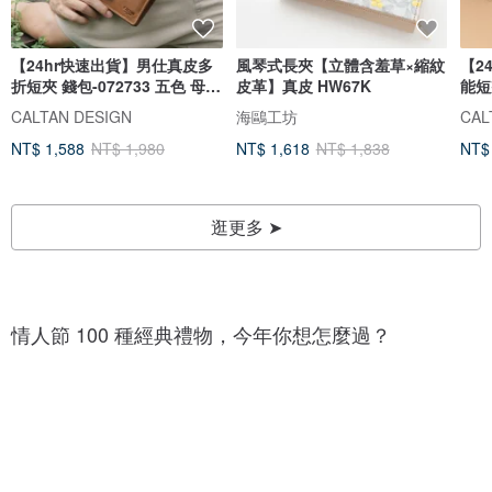
【24hr快速出貨】男仕真皮多
風琴式長夾【立體含羞草×縮紋
【2
折短夾 錢包-072733 五色 母錢
皮革】真皮 HW67K
能短
包
式
CALTAN DESIGN
海鷗工坊
CAL
NT$ 1,588
NT$ 1,980
NT$ 1,618
NT$ 1,838
NT$
逛更多 ➤
1
1
0
0
0
情人節 100 種經典禮物，今年你想怎麼過？
0
+
+
種
種
巧
愛
克
心
力
1