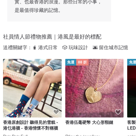
實、也最香港的浪漫。那些日常的小事，
是最值得珍藏的記憶。
社員情人節禮物推薦｜港風是最好的標配
送禮關鍵字：🧋 港式日常　🎲 玩味設計　🌆 留住城市記憶
免運
88 折
免
香港原創設計 聽得見的雪糕 -
香港伍毫硬幣 大心形頸鏈
客製
港乜港襪 - 香港情懷不對稱襪
LE