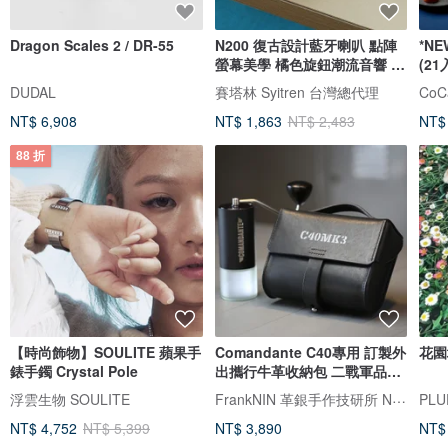
Dragon Scales 2 / DR-55
N200 復古設計藍牙喇叭 點陣
*N
螢幕美學 橘色旋鈕潮流音響 藍
(21
芽喇叭
坊
DUDAL
賽塔林 Syitren 台灣總代理
NT$ 6,908
NT$ 1,863
NT$ 2,483
NT$
88 折
【時尚飾物】SOULITE 蘋果手
Comandante C40專用 訂製外
花園
錶手鐲 Crystal Pole
出攜行牛革收納包 二戰軍品風
格 黑色
FrankNIN 革銀手作技研所 NEROSILVER 墨銀藝工
浮雲生物 SOULITE
PLU
NT$ 4,752
NT$ 5,399
NT$ 3,890
NT$