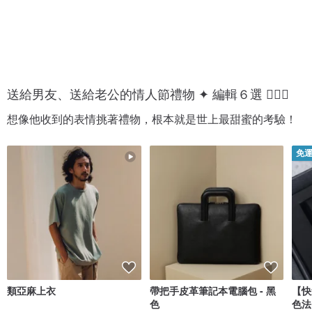
送給男友、送給老公的情人節禮物 ✦ 編輯６選 💁🏻‍♂️
想像他收到的表情挑著禮物，根本就是世上最甜蜜的考驗！
免
類亞麻上衣
帶把手皮革筆記本電腦包 - 黑
【快
色
色法