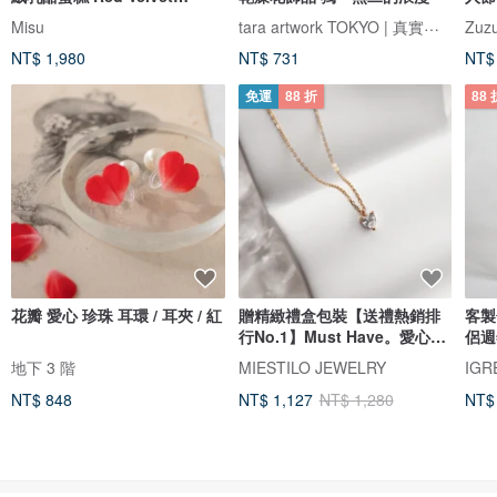
Cheesecake
tara artwork TOKYO | 真實玫瑰
Misu
Zuzu
NT$ 1,980
NT$ 731
NT$
免運
88 折
88 
花瓣 愛心 珍珠 耳環 / 耳夾 / 紅
贈精緻禮盒包裝【送禮熱銷排
客製
行No.1】Must Have。愛心項
侶週
鍊
女友
地下 3 階
MIESTILO JEWELRY
IG
NT$ 848
NT$ 1,127
NT$ 1,280
NT$