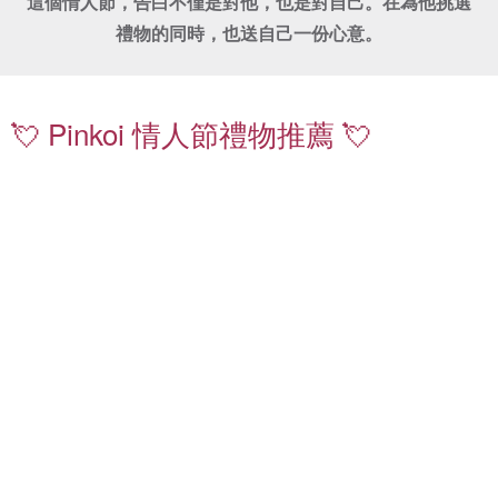
這個情人節，告白不僅是對他，也是對自己。在為他挑選
禮物的同時，也送自己一份心意。
珍
鑽
珠
石
項
飾
💘 Pinkoi 情人節禮物推薦 💘
鍊
品
｜
｜
送
嚴
禮
選
不
質
出
感
錯
珍
情
珠
侶
耳
對
環
戒
｜
｜
日
低
常
調