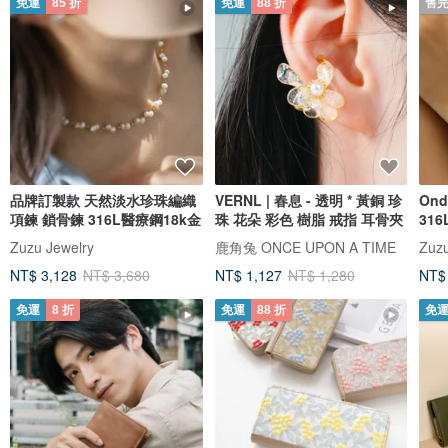
免運
85 折
免運
88 折
售
品牌訂製款 天然淡水珍珠編織
VERNL | 春息 - 透明 * 黃銅 珍
On
項鍊 鎖骨鍊 316L醫療鋼18k金
珠 花朵 彩色 樹脂 戒指 耳骨夾
31
Zuzu Jewelry
鹿角兔 ONCE UPON A TIME
Zuzu
NT$ 3,128
NT$ 3,680
NT$ 1,127
NT$ 1,280
NT$
免運
8 折
免運
88 折
免