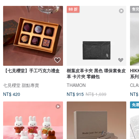
88 折
售
【七見櫻堂】手工巧克力禮盒
樹葉皮革卡夾 黑色 環保素食皮
HI
革 卡片夾 零錢包
系列
七見櫻堂 甜點專賣
THAMON
CLAS
NT$ 420
NT$ 915
NT$ 1,039
NT$
免