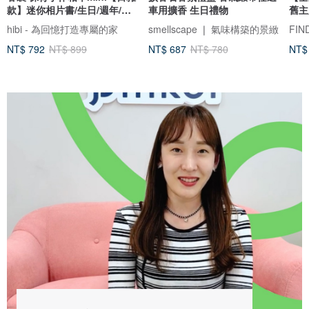
款】迷你相片書/生日/週年/情
車用擴香 生日禮物
舊主
侶禮物
hibi - 為回憶打造專屬的家
smellscape ❘ 氣味構築的景緻
NT$ 792
NT$ 899
NT$ 687
NT$ 780
NT$