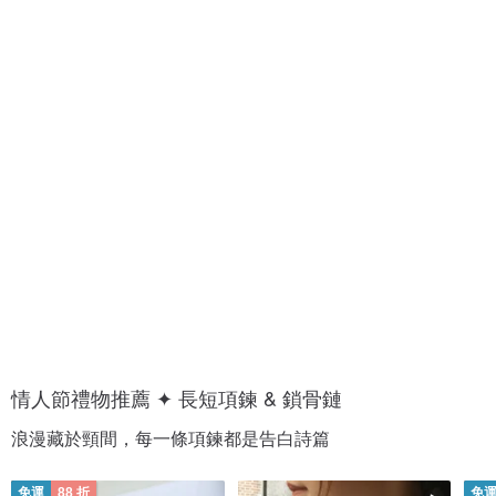
1
1
0
0
0
0
+
+
種
種
愛
約
的
會
香
穿
氣
搭
情人節禮物推薦 ✦ 長短項鍊 & 鎖骨鏈
浪漫藏於頸間，每一條項鍊都是告白詩篇
免運
88 折
免