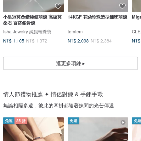
小皇冠莫桑鑽純銀項鍊 高級莫
14KGF 花朵珍珠造型鍊墜項鍊
Mi
桑石 百搭鎖骨鍊
Isha Jewelry 純銀輕珠寶
temtem
CLE
NT$ 1,105
NT$ 1,372
NT$ 2,098
NT$ 2,384
NT$
逛更多項鍊 ▸
情人節禮物推薦 ✦ 情侶對鍊 & 手鍊手環
無論相隔多遠，彼此的牽掛都隨著鍊間的光芒傳遞
免運
85 折
免運
免