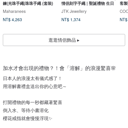
鍊|光珠手繩|珠珠手繩 (套裝)
情侶刻字手繩 | 聖誕禮物 生日
客製
Maharanees
JTK Jewellery
COO
NT$ 4,263
NT$ 1,374
NT$
逛逛情侶飾品 ▸
加水才會出現的禮物？！會「溶解」的浪漫驚喜🌸
日本人的浪漫太有儀式感了！
用溶解書禮盒送出你的心意吧～
打開禮物的每一秒都藏著驚喜
倒入水、等待小書溶化
櫻花戒指就會慢慢浮現✨