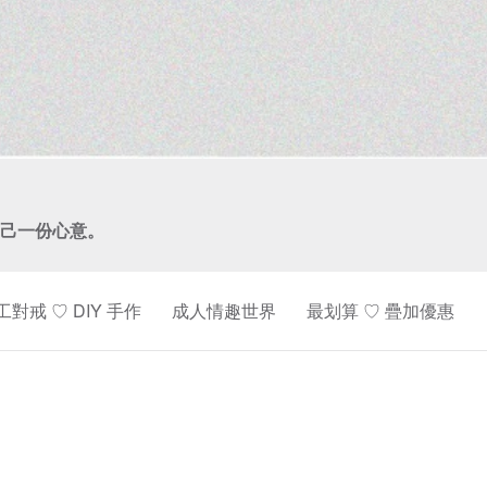
己一份心意。
工對戒 ♡ DIY 手作
成人情趣世界
最划算 ♡ 疊加優惠
情
侶
對