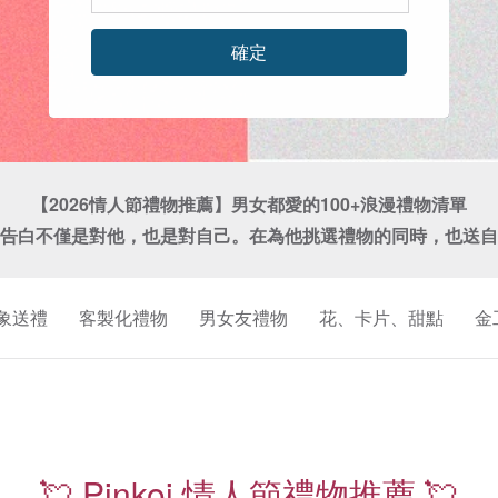
確定
【2026情人節禮物推薦】男女都愛的100+浪漫禮物清單

告白不僅是對他，也是對自己。在為他挑選禮物的同時，也送自
象送禮
客製化禮物
男女友禮物
花、卡片、甜點
金
珍
珠
耳
💘 Pinkoi 情人節禮物推薦 💘