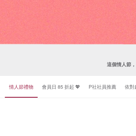
這個情人節，
情人節禮物
會員日 85 折起 💖
P社社員推薦
依對
珍
鑽
珠
石
項
飾
鍊