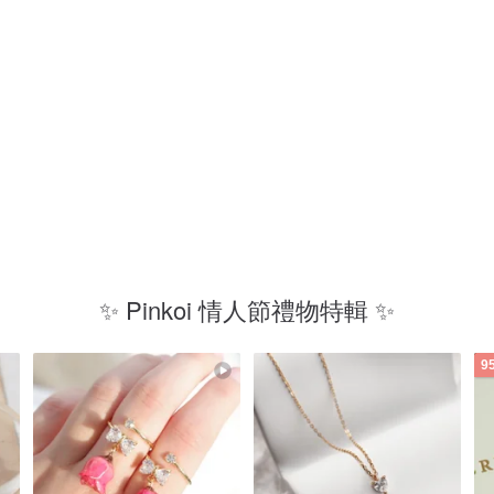
放
閃
✨ Pinkoi 情人節禮物特輯 ✨
9