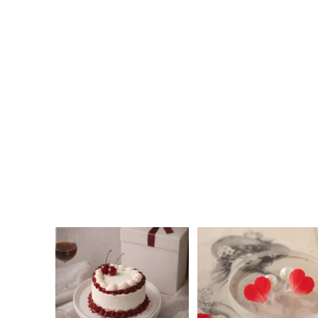
直
飾
送
品