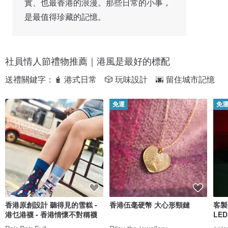
實、也最香港的浪漫。那些日常的小事，
是最值得珍藏的記憶。
社員情人節禮物推薦｜港風是最好的標配
送禮關鍵字：🧋 港式日常　🎲 玩味設計　🌆 留住城市記憶
免運
免
香港原創設計 聽得見的雪糕 -
香港伍毫硬幣 大心形頸鏈
客製
港乜港襪 - 香港情懷不對稱襪
LE