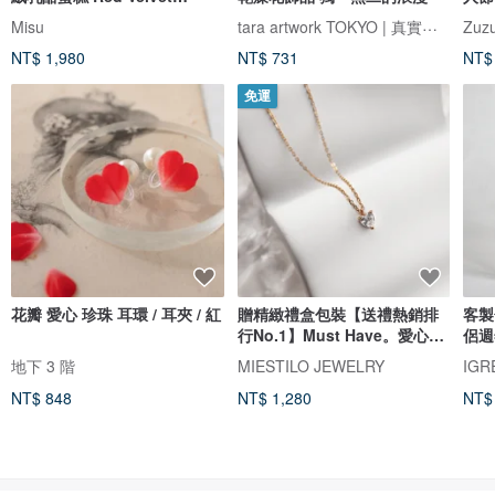
Cheesecake
tara artwork TOKYO | 真實玫瑰
Misu
Zuzu
NT$ 1,980
NT$ 731
NT$
免運
花瓣 愛心 珍珠 耳環 / 耳夾 / 紅
贈精緻禮盒包裝【送禮熱銷排
客製
行No.1】Must Have。愛心項
侶週
鍊
女友
地下 3 階
MIESTILO JEWELRY
IG
NT$ 848
NT$ 1,280
NT$