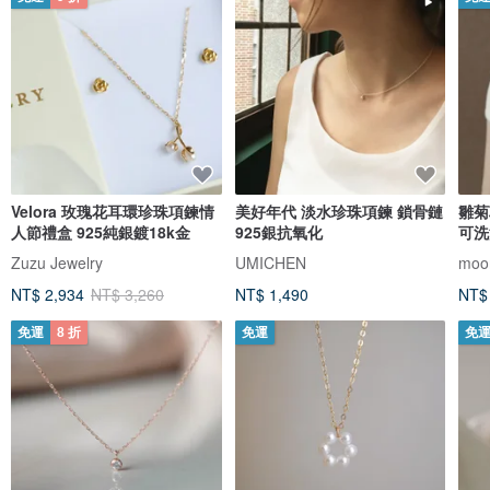
Velora 玫瑰花耳環珍珠項鍊情
美好年代 淡水珍珠項鍊 鎖骨鏈
雛菊
人節禮盒 925純銀鍍18k金
925銀抗氧化
可洗
Zuzu Jewelry
UMICHEN
moor
NT$ 2,934
NT$ 3,260
NT$ 1,490
NT$
免運
8 折
免運
免