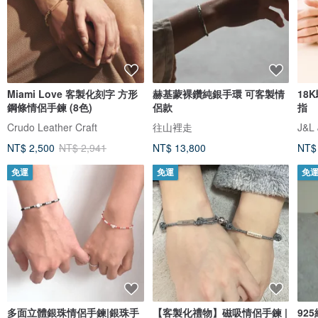
Miami Love 客製化刻字 方形
赫基蒙裸鑽純銀手環 可客製情
18
鋼條情侶手鍊 (8色)
侶款
指
Crudo Leather Craft
往山裡走
J&L 
NT$ 2,500
NT$ 2,941
NT$ 13,800
NT$
免運
免運
免
多面立體銀珠情侶手鍊|銀珠手
【客製化禮物】磁吸情侶手鍊 |
92