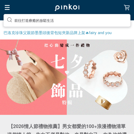
前往打造療癒的放鬆生活
巴洛克珍珠
父親節
墨墨頭後背包
短夾
新品牌上架🔥
fairy and you
【2026情人節禮物推薦】男女都愛的100+浪漫禮物清單
