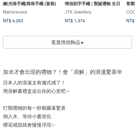
鍊|光珠手繩|珠珠手繩 (套裝)
情侶刻字手繩 | 聖誕禮物 生日
客製
Maharanees
JTK Jewellery
COO
NT$ 4,263
NT$ 1,374
NT$
逛逛情侶飾品 ▸
加水才會出現的禮物？！會「溶解」的浪漫驚喜🌸
日本人的浪漫太有儀式感了！
用溶解書禮盒送出你的心意吧～
打開禮物的每一秒都藏著驚喜
倒入水、等待小書溶化
櫻花戒指就會慢慢浮現✨