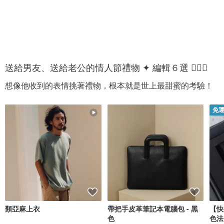
送給男友、送給老公的情人節禮物 ✦ 編輯６選 💁🏻‍♂️
想像他收到的表情挑著禮物，根本就是世上最甜蜜的考驗！
免
類亞麻上衣
帶把手皮革筆記本電腦包 - 黑
【快
色
色法