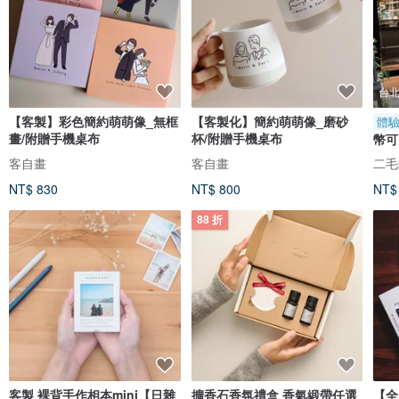
台
【客製】彩色簡約萌萌像_無框
【客製化】簡約萌萌像_磨砂
體
畫/附贈手機桌布
杯/附贈手機桌布
幣可
聖誕
客自畫
客自畫
二毛銀
NT$ 830
NT$ 800
NT$
88 折
客製 裸背手作相本mini【日雜
擴香石香氛禮盒 香氣緞帶任選
【全