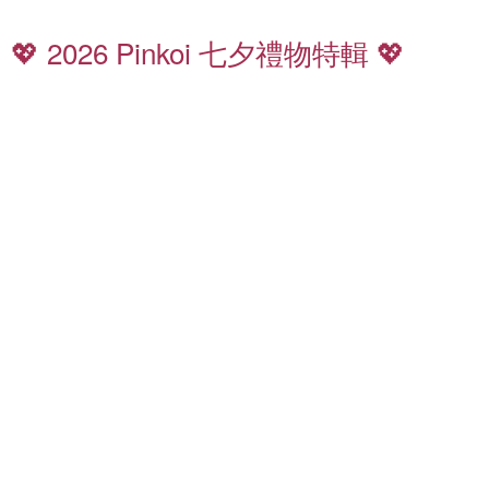
七
夕
💖 2026 Pinkoi 七夕禮物特輯 💖
禮
香
物
氛
8
特
5
輯
折
起
全
質
館
感
滿
皮
千
夾
免
運