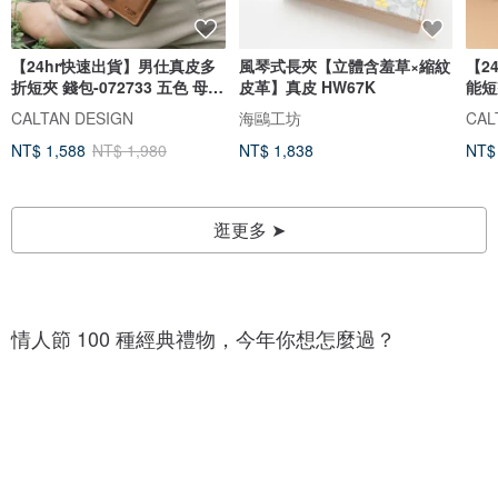
【24hr快速出貨】男仕真皮多
風琴式長夾【立體含羞草×縮紋
【2
折短夾 錢包-072733 五色 母錢
皮革】真皮 HW67K
能短
包
式
CALTAN DESIGN
海鷗工坊
CAL
NT$ 1,588
NT$ 1,980
NT$ 1,838
NT$
逛更多 ➤
1
1
0
0
0
情人節 100 種經典禮物，今年你想怎麼過？
0
+
+
種
種
巧
愛
克
心
力
1