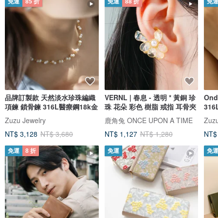
免運
85 折
免運
88 折
免
品牌訂製款 天然淡水珍珠編織
VERNL | 春息 - 透明 * 黃銅 珍
On
項鍊 鎖骨鍊 316L醫療鋼18k金
珠 花朵 彩色 樹脂 戒指 耳骨夾
31
Zuzu Jewelry
鹿角兔 ONCE UPON A TIME
Zuzu
NT$ 3,128
NT$ 3,680
NT$ 1,127
NT$ 1,280
NT$
免運
8 折
免運
免