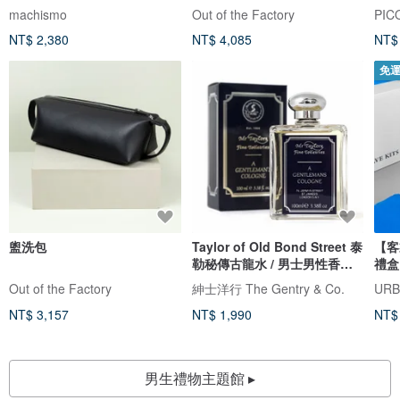
machismo
Out of the Factory
PIC
NT$ 2,380
NT$ 4,085
NT$
免
盥洗包
Taylor of Old Bond Street 泰
【客
勒秘傳古龍水 / 男士男性香水
禮盒
香氛
Out of the Factory
紳士洋行 The Gentry & Co.
UR
NT$ 3,157
NT$ 1,990
NT$
男生禮物主題館 ▸