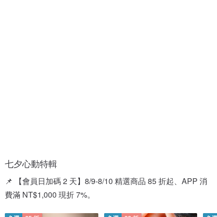
情
情
人
侶
節
對
禮
戒
盒
七夕心動特輯
📌 【會員日加碼 2 天】8/9-8/10 精選商品 85 折起、APP 消
費滿 NT$1,000 現折 7%。