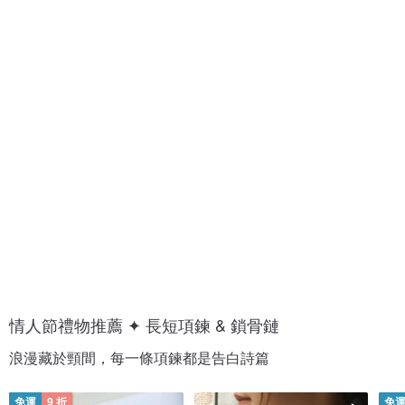
1
1
0
0
0
0
+
+
種
種
愛
約
的
會
香
穿
氣
搭
情人節禮物推薦 ✦ 長短項鍊 & 鎖骨鏈
浪漫藏於頸間，每一條項鍊都是告白詩篇
免運
9 折
免