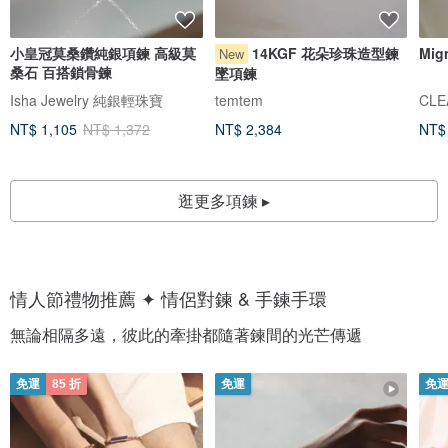
小皇冠莫桑鑽純銀項鍊 高級莫
14KGF 花朵珍珠造型鍊
Mi
New
桑石 百搭鎖骨鍊
墜項鍊
Isha Jewelry 純銀輕珠寶
temtem
CLE
NT$ 1,105
NT$ 1,372
NT$ 2,384
NT$
逛更多項鍊 ▸
情人節禮物推薦 ✦ 情侶對鍊 & 手鍊手環
無論相隔多遠，彼此的牽掛都隨著鍊間的光芒傳遞
免運
85 折
免運
免