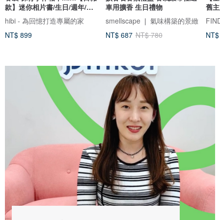
款】迷你相片書/生日/週年/情
車用擴香 生日禮物
舊主
侶禮物
hibi - 為回憶打造專屬的家
smellscape ❘ 氣味構築的景緻
NT$ 899
NT$ 687
NT$ 780
NT$