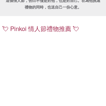
這個情人節，告白不僅是對他，也是對自己。在為他挑選
禮物的同時，也送自己一份心意。
珍
鑽
珠
石
項
飾
💘 Pinkoi 情人節禮物推薦 💘
鍊
品
｜
｜
送
嚴
禮
選
不
質
出
感
錯
珍
情
珠
侶
耳
對
環
戒
｜
｜
日
低
常
調