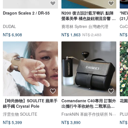
Dragon Scales 2 / DR-55
N200 復古設計藍牙喇叭 點陣
*N
螢幕美學 橘色旋鈕潮流音響 藍
(21
芽喇叭
坊
DUDAL
賽塔林 Syitren 台灣總代理
NT$ 6,908
NT$ 1,863
NT$ 2,483
NT$
【時尚飾物】SOULITE 蘋果手
Comandante C40專用 訂製外
花園
錶手鐲 Crystal Pole
出攜行牛革收納包 二戰軍品風
格 黑色
FrankNIN 革銀手作技研所 NEROSILVER 墨銀藝工
浮雲生物 SOULITE
PLU
NT$ 5,399
NT$ 3,890
NT$