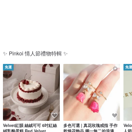
放
的
閃
你
✨ Pinkoi 情人節禮物特輯 ✨
免運
免
Velvet紅韻 絲絨可可 6吋紅絲
多色可選 | 真花玫瑰戒指 手作
Ve
絨乳酪蛋糕 Red Velvet
乾燥花飾品 獨一無二的浪漫
人節