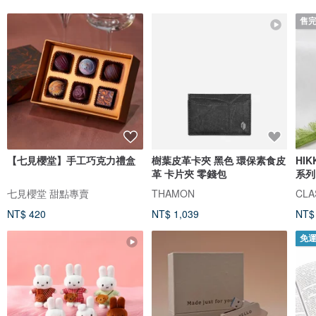
售
【七見櫻堂】手工巧克力禮盒
樹葉皮革卡夾 黑色 環保素食皮
HI
革 卡片夾 零錢包
系列
七見櫻堂 甜點專賣
THAMON
CLAS
NT$ 420
NT$ 1,039
NT$
免