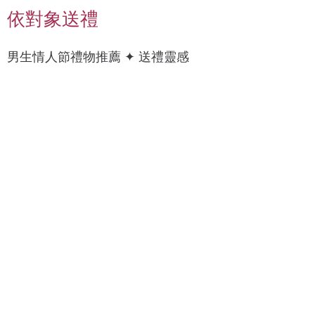
依對象送禮
男
上
男生情人節禮物推薦 ✦ 送禮靈感
科
衣
技
/
癮
襯
衫
錶
質
帶
感
/
燈
手
具
錶