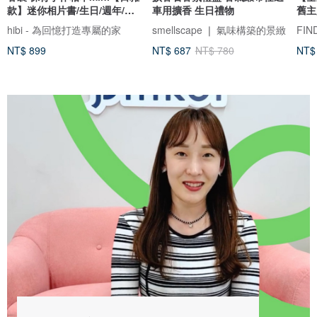
款】迷你相片書/生日/週年/情
車用擴香 生日禮物
舊主
侶禮物
hibi - 為回憶打造專屬的家
smellscape ❘ 氣味構築的景緻
NT$ 899
NT$ 687
NT$ 780
NT$