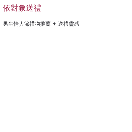
依對象送禮
男
上
男生情人節禮物推薦 ✦ 送禮靈感
科
衣
技
/
癮
襯
衫
錶
質
帶
感
/
燈
手
具
錶