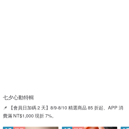
情
情
人
侶
節
對
禮
戒
盒
七夕心動特輯
📌 【會員日加碼 2 天】8/9-8/10 精選商品 85 折起、APP 消
費滿 NT$1,000 現折 7%。