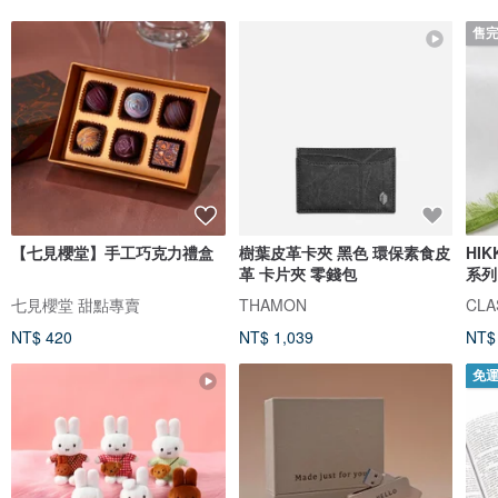
售
【七見櫻堂】手工巧克力禮盒
樹葉皮革卡夾 黑色 環保素食皮
HI
革 卡片夾 零錢包
系列
七見櫻堂 甜點專賣
THAMON
CLAS
NT$ 420
NT$ 1,039
NT$
免