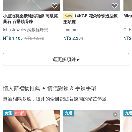
小皇冠莫桑鑽純銀項鍊 高級莫
14KGF 花朵珍珠造型鍊
Mi
New
桑石 百搭鎖骨鍊
墜項鍊
Isha Jewelry 純銀輕珠寶
temtem
CLE
NT$ 1,105
NT$ 1,372
NT$ 2,384
NT$
逛更多項鍊 ▸
情人節禮物推薦 ✦ 情侶對鍊 & 手鍊手環
無論相隔多遠，彼此的牽掛都隨著鍊間的光芒傳遞
免運
85 折
免運
免