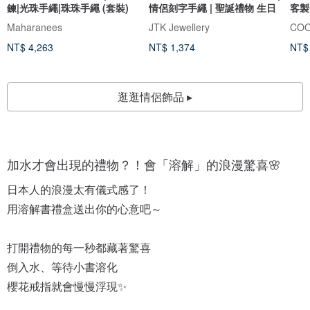
鍊|光珠手繩|珠珠手繩 (套裝)
情侶刻字手繩 | 聖誕禮物 生日
客製
Maharanees
JTK Jewellery
COO
NT$ 4,263
NT$ 1,374
NT$
逛逛情侶飾品 ▸
加水才會出現的禮物？！會「溶解」的浪漫驚喜🌸
日本人的浪漫太有儀式感了！
用溶解書禮盒送出你的心意吧～
打開禮物的每一秒都藏著驚喜
倒入水、等待小書溶化
櫻花戒指就會慢慢浮現✨