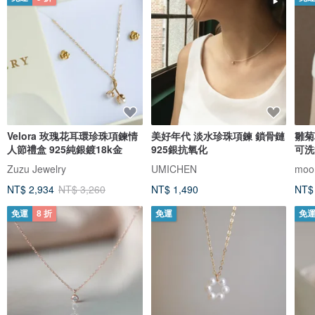
Velora 玫瑰花耳環珍珠項鍊情
美好年代 淡水珍珠項鍊 鎖骨鏈
雛菊
人節禮盒 925純銀鍍18k金
925銀抗氧化
可洗
Zuzu Jewelry
UMICHEN
moor
NT$ 2,934
NT$ 3,260
NT$ 1,490
NT$
免運
8 折
免運
免