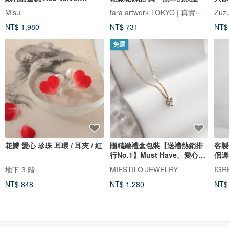
Cheesecake
tara artwork TOKYO | 真實玫瑰
Misu
Zuzu
NT$ 1,980
NT$ 731
NT$
免運
花瓣 愛心 珍珠 耳環 / 耳夾 / 紅
贈精緻禮盒包裝【送禮熱銷排
客製
行No.1】Must Have。愛心項
侶週
鍊
女友
地下 3 階
MIESTILO JEWELRY
IG
NT$ 848
NT$ 1,280
NT$