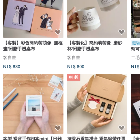
台
【客製】彩色簡約萌萌像_無框
【客製化】簡約萌萌像_磨砂
體
畫/附贈手機桌布
杯/附贈手機桌布
幣可
聖誕
客自畫
客自畫
二毛銀
NT$ 830
NT$ 800
NT$
88 折
客製 裸背手作相本mini【日雜
擴香石香氛禮盒 香氣緞帶任選
【全