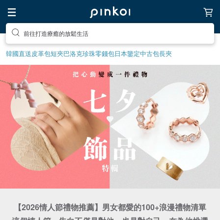
前往打造療癒的放鬆生活
韓國直送皮革包
短夾
巴洛克珍珠
零錢包
日本鑒定中古包
長夾
【2026情人節禮物推薦】男女都愛的100+浪漫禮物清單
