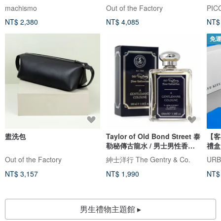
machismo
Out of the Factory
PIC
NT$ 2,380
NT$ 4,085
NT$
免
盥洗包
Taylor of Old Bond Street 泰
【客
勒秘傳古龍水 / 男士男性香水
禮盒
香氛
Out of the Factory
紳士洋行 The Gentry & Co.
UR
NT$ 3,157
NT$ 1,990
NT$
男生禮物主題館 ▸