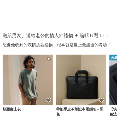
送給男友、送給老公的情人節禮物 ✦ 編輯６選 💁🏻‍♂️
想像他收到的表情挑著禮物，根本就是世上最甜蜜的考驗！
免
類亞麻上衣
帶把手皮革筆記本電腦包 - 黑
【快
色
色法