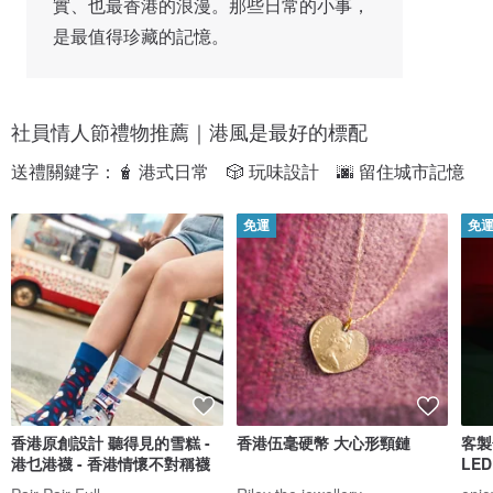
實、也最香港的浪漫。那些日常的小事，
是最值得珍藏的記憶。
社員情人節禮物推薦｜港風是最好的標配
送禮關鍵字：🧋 港式日常　🎲 玩味設計　🌆 留住城市記憶
免運
免
香港原創設計 聽得見的雪糕 -
香港伍毫硬幣 大心形頸鏈
客製
港乜港襪 - 香港情懷不對稱襪
LE