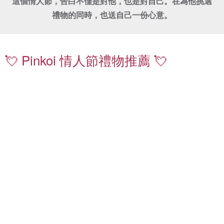
這個情人節，告白不僅是對他，也是對自己。在為他挑選
禮物的同時，也送自己一份心意。
珍
鑽
珠
石
項
飾
💘 Pinkoi 情人節禮物推薦 💘
鍊
品
｜
｜
送
嚴
禮
選
不
質
出
感
錯
珍
情
珠
侶
耳
對
環
戒
｜
｜
日
低
常
調