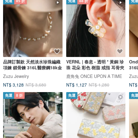
免運
85 折
免運
88 折
免
品牌訂製款 天然淡水珍珠編織
VERNL | 春息 - 透明 * 黃銅 珍
On
項鍊 鎖骨鍊 316L醫療鋼18k金
珠 花朵 彩色 樹脂 戒指 耳骨夾
31
Zuzu Jewelry
鹿角兔 ONCE UPON A TIME
Zuzu
NT$ 3,128
NT$ 3,680
NT$ 1,127
NT$ 1,280
NT$
免運
8 折
免運
免