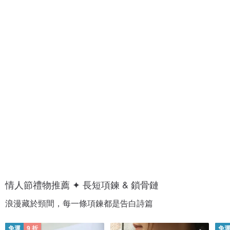
1
1
0
0
0
0
+
+
種
種
愛
約
的
會
香
穿
氣
搭
情人節禮物推薦 ✦ 長短項鍊 & 鎖骨鏈
浪漫藏於頸間，每一條項鍊都是告白詩篇
免運
9 折
免