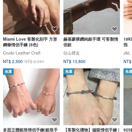
Miami Love 客製化刻字 方形
赫基蒙裸鑽純銀手環 可客製情
18
鋼條情侶手鍊 (8色)
侶款
指
Crudo Leather Craft
往山裡走
J&L 
NT$ 2,500
NT$ 2,941
NT$ 13,800
NT$
免運
免運
免
多面立體銀珠情侶手鍊|銀珠手
【客製化禮物】磁吸情侶手鍊 |
92