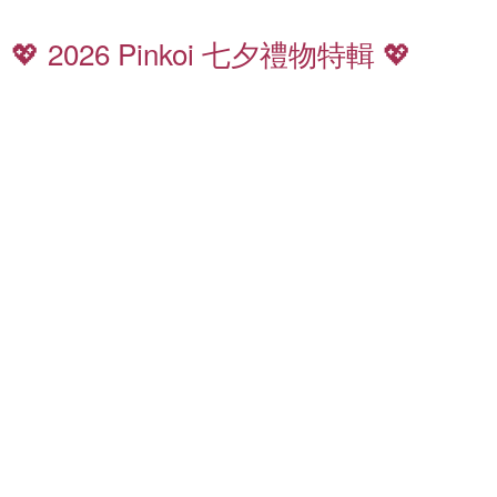
七
夕
💖 2026 Pinkoi 七夕禮物特輯 💖
禮
香
物
氛
8
特
5
輯
折
起
全
質
館
感
滿
皮
千
夾
免
運