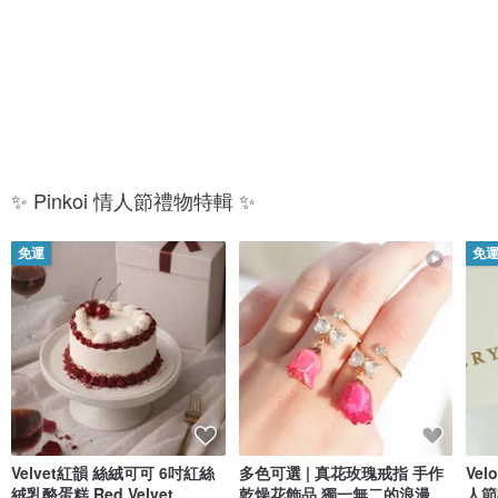
放
的
閃
你
✨ Pinkoi 情人節禮物特輯 ✨
免運
免
Velvet紅韻 絲絨可可 6吋紅絲
多色可選 | 真花玫瑰戒指 手作
Ve
絨乳酪蛋糕 Red Velvet
乾燥花飾品 獨一無二的浪漫
人節