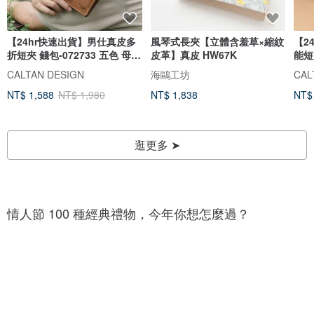
【24hr快速出貨】男仕真皮多
風琴式長夾【立體含羞草×縮紋
【2
折短夾 錢包-072733 五色 母錢
皮革】真皮 HW67K
能短
包
式
CALTAN DESIGN
海鷗工坊
CAL
NT$ 1,588
NT$ 1,980
NT$ 1,838
NT$
逛更多 ➤
1
1
0
0
0
情人節 100 種經典禮物，今年你想怎麼過？
0
+
+
種
種
巧
愛
克
心
力
1