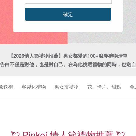
確定
【2026情人節禮物推薦】男女都愛的100+浪漫禮物清單

告白不僅是對他，也是對自己。在為他挑選禮物的同時，也送自
象送禮
客製化禮物
男女友禮物
花、卡片、甜點
金
珍
珠
耳
💘 Pinkoi 情人節禮物推薦 💘