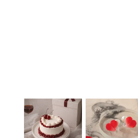
直
飾
送
品