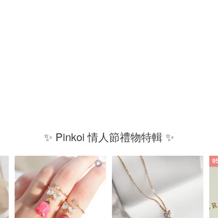
放
閃
✨ Pinkoi 情人節禮物特輯 ✨
9