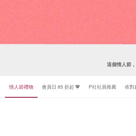
這個情人節，
情人節禮物
會員日 85 折起 💖
P社社員推薦
依對
珍
鑽
珠
石
項
飾
鍊