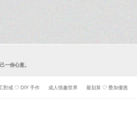
己一份心意。
工對戒 ♡ DIY 手作
成人情趣世界
最划算 ♡ 疊加優惠
情
侶
對