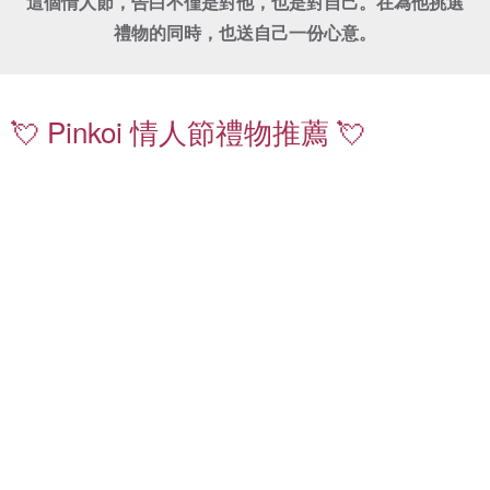
這個情人節，告白不僅是對他，也是對自己。在為他挑選
禮物的同時，也送自己一份心意。
珍
鑽
珠
石
項
飾
💘 Pinkoi 情人節禮物推薦 💘
鍊
品
｜
｜
送
嚴
禮
選
不
質
出
感
錯
珍
情
珠
侶
耳
對
環
戒
｜
｜
日
低
常
調