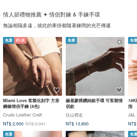
情人節禮物推薦 ✦ 情侶對鍊 & 手鍊手環
無論相隔多遠，彼此的牽掛都隨著鍊間的光芒傳遞
免運
85 折
免運
免
Miami Love 客製化刻字 方形
赫基蒙裸鑽純銀手環 可客製情
18
鋼條情侶手鍊 (8色)
侶款
指
Crudo Leather Craft
往山裡走
J&L 
NT$ 2,500
NT$ 2,941
NT$ 13,800
NT$
免運
免