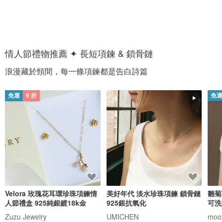
情人節禮物推薦 ✦ 長短項鍊 & 鎖骨鏈
浪漫藏於頸間，每一條項鍊都是告白詩篇
免運
9 折
免
Velora 玫瑰花耳環珍珠項鍊情
美好年代 淡水珍珠項鍊 鎖骨鏈
雛菊
人節禮盒 925純銀鍍18k金
925銀抗氧化
可洗
Zuzu Jewelry
UMICHEN
moor