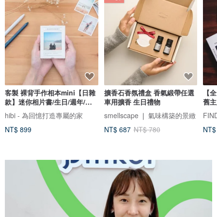
客製 裸背手作相本mini【日雜
擴香石香氛禮盒 香氣緞帶任選
【全
款】迷你相片書/生日/週年/情
車用擴香 生日禮物
舊主
侶禮物
hibi - 為回憶打造專屬的家
smellscape ❘ 氣味構築的景緻
NT$ 899
NT$ 687
NT$ 780
NT$