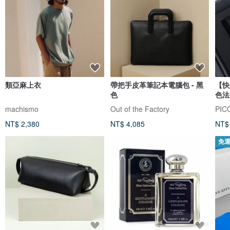
類亞麻上衣
帶把手皮革筆記本電腦包 - 黑
【快
色
色法
machismo
Out of the Factory
PIC
NT$ 2,380
NT$ 4,085
NT$
免