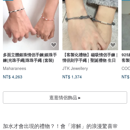
多面立體銀珠情侶手鍊|銀珠手
【客製化禮物】磁吸情侶手鍊 |
92
鍊|光珠手繩|珠珠手繩 (套裝)
情侶刻字手繩 | 聖誕禮物 生日
客製
Maharanees
JTK Jewellery
COO
NT$ 4,263
NT$ 1,374
NT$
逛逛情侶飾品 ▸
加水才會出現的禮物？！會「溶解」的浪漫驚喜🌸