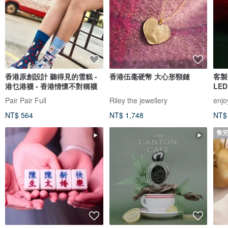
香港原創設計 聽得見的雪糕 -
香港伍毫硬幣 大心形頸鏈
客製
港乜港襪 - 香港情懷不對稱襪
LE
Pair Pair Full
Riley the jewellery
enjo
NT$ 564
NT$ 1,748
NT$
售