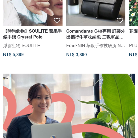
【時尚飾物】SOULITE 蘋果手
Comandante C40專用 訂製外
花園
錶手鐲 Crystal Pole
出攜行牛革收納包 二戰軍品風
格 黑色
FrankNIN 革銀手作技研所 NEROSILVER 墨銀藝工
浮雲生物 SOULITE
PLU
NT$ 5,399
NT$ 3,890
NT$