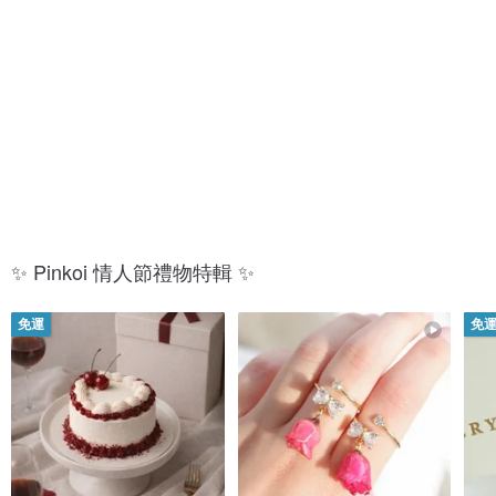
對
禮
戒
盒
✨ Pinkoi 情人節禮物特輯 ✨
免運
免