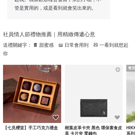
管是實用的，或是看到就會笑出來的。
社員情人節禮物推薦｜用精緻傳遞心意
送禮關鍵字： 🍫 甜蜜感　📖 日常會用到　🧸 一看到就想起
你
售
【七見櫻堂】手工巧克力禮盒
樹葉皮革卡夾 黑色 環保素食皮
HI
革 卡片夾 零錢包
系列