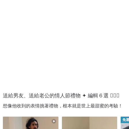
男
背
生
包
星
/
座
小
送
包
禮
送給男友、送給老公的情人節禮物 ✦ 編輯６選 💁🏻‍♂️
想像他收到的表情挑著禮物，根本就是世上最甜蜜的考驗！
免