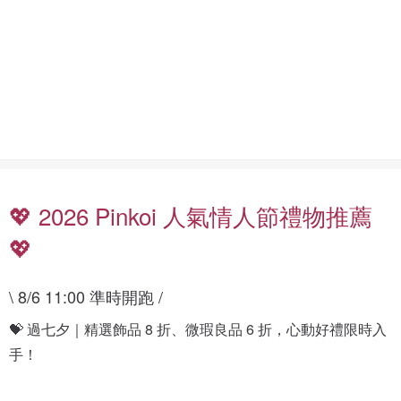
放
的
閃
你
💖 2026 Pinkoi 人氣情人節禮物推薦
💖
\ 8/6 11:00 準時開跑 /
💝 過七夕｜精選飾品 8 折、微瑕良品 6 折，心動好禮限時入
情
人
手！
8
節
折
禮