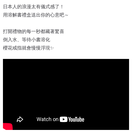
日本人的浪漫太有儀式感了！
用溶解書禮盒送出你的心意吧～
打開禮物的每一秒都藏著驚喜
倒入水、等待小書溶化
櫻花戒指就會慢慢浮現✨