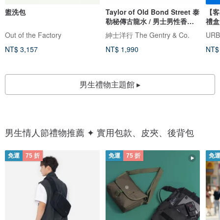
盥洗包
Taylor of Old Bond Street 泰
【客
勒秘傳古龍水 / 男士男性香水
禮盒
香氛
Out of the Factory
紳士洋行 The Gentry & Co.
UR
NT$ 3,157
NT$ 1,990
NT$
男生禮物主題館 ▸
男生情人節禮物推薦 ✦ 實用包款、皮夾、後背包
免運
75 折
免運
75 折
免