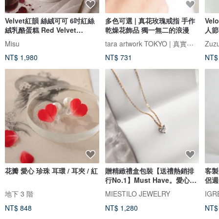
Velvet紅韻 絲絨可可 6吋紅絲
多色可選 | 真花玫瑰戒指 手作
Ve
絨乳酪蛋糕 Red Velvet
乾燥花飾品 獨一無二的浪漫
人節
Cheesecake
tara artwork TOKYO | 真實玫瑰
Misu
Zuzu
NT$ 1,980
NT$ 731
NT$
花瓣 愛心 珍珠 耳環 / 耳夾 / 紅
贈精緻禮盒包裝【送禮熱銷排
客製
行No.1】Must Have。愛心項
侶週
鍊
女友
地下 3 階
MIESTILO JEWELRY
IG
NT$ 848
NT$ 1,280
NT$