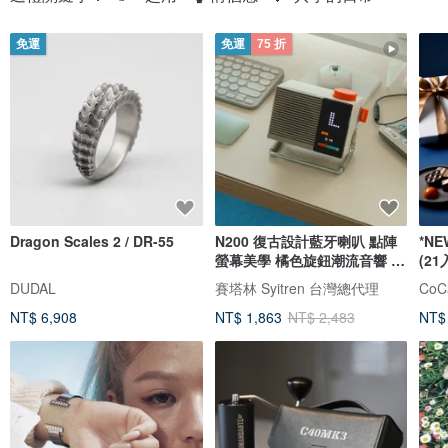
免運
免運
75 折
Dragon Scales 2 / DR-55
N200 復古設計藍牙喇叭 點陣
*N
螢幕美學 橘色旋鈕潮流音響 藍
(21
芽喇叭
坊
DUDAL
賽塔林 Syitren 台灣總代理
NT$ 6,908
NT$ 1,863
NT$ 2,483
NT$