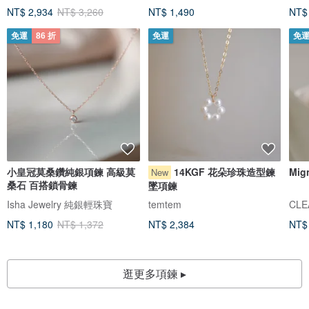
NT$ 2,934
NT$ 3,260
NT$ 1,490
NT$
免運
86 折
免運
免
小皇冠莫桑鑽純銀項鍊 高級莫
14KGF 花朵珍珠造型鍊
Mi
New
桑石 百搭鎖骨鍊
墜項鍊
Isha Jewelry 純銀輕珠寶
temtem
CLE
NT$ 1,180
NT$ 1,372
NT$ 2,384
NT$
逛更多項鍊 ▸