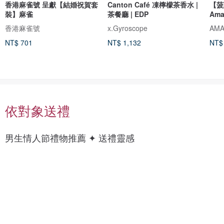
香港麻雀號 呈獻【結婚祝賀套
Canton Café 凍檸檬茶香水 |
【菠
裝】麻雀
茶餐廳 | EDP
Ama
香港麻雀號
x.Gyroscope
NT$ 701
NT$ 1,132
NT$
依對象送禮
男
上
男生情人節禮物推薦 ✦ 送禮靈感
科
衣
技
/
癮
襯
衫