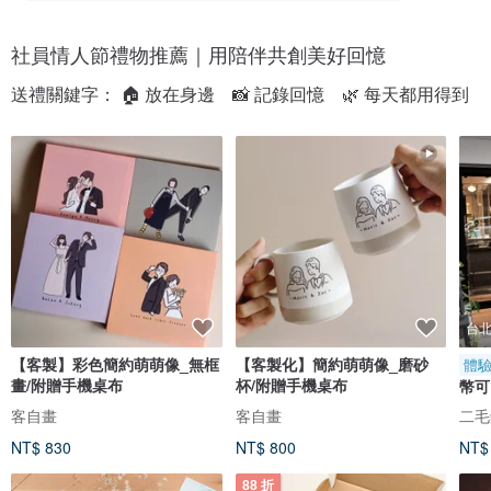
社員情人節禮物推薦｜用陪伴共創美好回憶
送禮關鍵字： 🏠 放在身邊　📸 記錄回憶　🌿 每天都用得到
台
【客製】彩色簡約萌萌像_無框
【客製化】簡約萌萌像_磨砂
體
畫/附贈手機桌布
杯/附贈手機桌布
幣可
聖誕
客自畫
客自畫
二毛銀
NT$ 830
NT$ 800
NT$
88 折