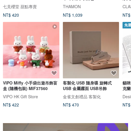
七見櫻堂 甜點專賣
THAMON
CLAS
NT$ 420
NT$ 1,039
NT$
免
VIPO Miffy 小手袋出遊吊飾盲
客製化 USB 隨身碟 旋轉式
貓咪
盒 (隨機包裝) MIF37560
USB 金屬霧面 USB吊飾
克蘭
VIPO HK Gift Store
金雀文創禮品 客製化
Desi
NT$ 422
NT$ 470
NT$