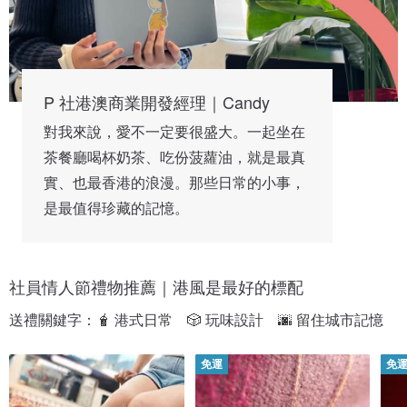
P 社港澳商業開發經理｜Candy
對我來說，愛不一定要很盛大。一起坐在
茶餐廳喝杯奶茶、吃份菠蘿油，就是最真
實、也最香港的浪漫。那些日常的小事，
是最值得珍藏的記憶。
社員情人節禮物推薦｜港風是最好的標配
送禮關鍵字：🧋 港式日常　🎲 玩味設計　🌆 留住城市記憶
免運
免