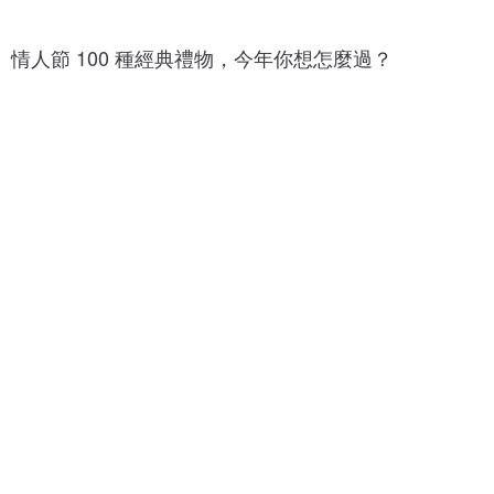
1
1
0
0
0
情人節 100 種經典禮物，今年你想怎麼過？
0
+
+
種
種
巧
愛
克
心
力
1
0
1
0
0
+
0
種
+
情
種
人
花
節
朵
卡
1
片
1
0