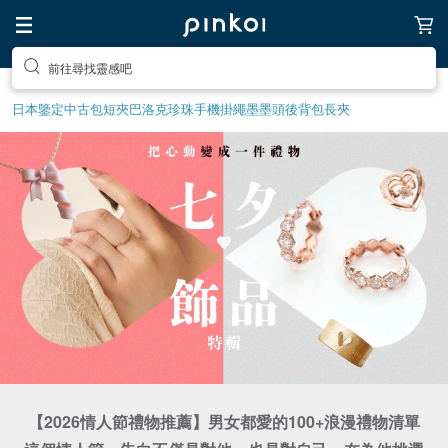
送自己一個特別的禮物
日本鑒定中古包
短夾
巴洛克珍珠
手機掛繩
墨墨頭後背包
長夾
【2026情人節禮物推薦】男女都愛的100+浪漫禮物清單
