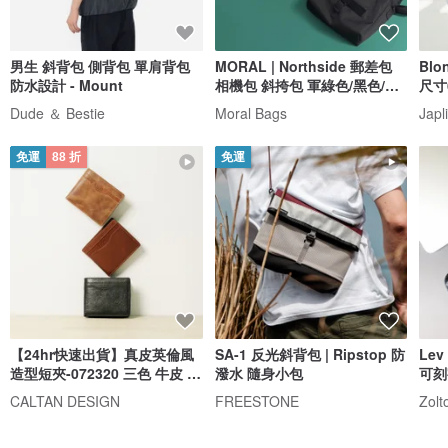
男生 斜背包 側背包 單肩背包
MORAL | Northside 郵差包
Bl
防水設計 - Mount
相機包 斜挎包 軍綠色/黑色/橄
尺寸
欖灰色
線客
Dude ＆ Bestie
Moral Bags
Jap
免運
88 折
免運
【24hr快速出貨】真皮英倫風
SA-1 反光斜背包 | Ripstop 防
Le
造型短夾-072320 三色 牛皮 短
潑水 隨身小包
可刻
夾
CALTAN DESIGN
FREESTONE
Zolt