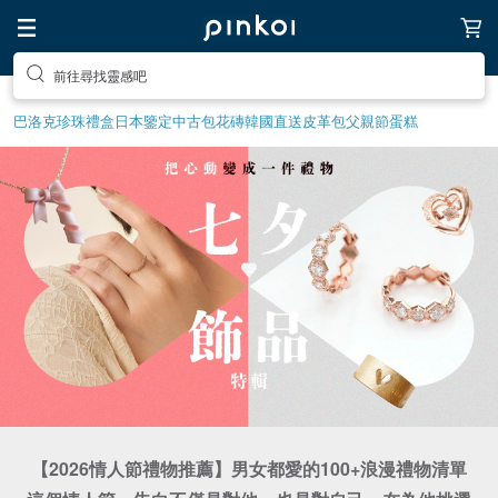
送自己一個特別的禮物
巴洛克珍珠
禮盒
日本鑒定中古包
花磚
韓國直送皮革包
父親節蛋糕
【2026情人節禮物推薦】男女都愛的100+浪漫禮物清單
