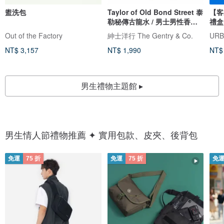
盥洗包
Taylor of Old Bond Street 泰
【客
勒秘傳古龍水 / 男士男性香水
禮盒
香氛
Out of the Factory
紳士洋行 The Gentry & Co.
UR
NT$ 3,157
NT$ 1,990
NT$
男生禮物主題館 ▸
男生情人節禮物推薦 ✦ 實用包款、皮夾、後背包
免運
75 折
免運
75 折
免