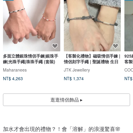
多面立體銀珠情侶手鍊|銀珠手
【客製化禮物】磁吸情侶手鍊 |
92
鍊|光珠手繩|珠珠手繩 (套裝)
情侶刻字手繩 | 聖誕禮物 生日
客製
Maharanees
JTK Jewellery
COO
NT$ 4,263
NT$ 1,374
NT$
逛逛情侶飾品 ▸
加水才會出現的禮物？！會「溶解」的浪漫驚喜🌸