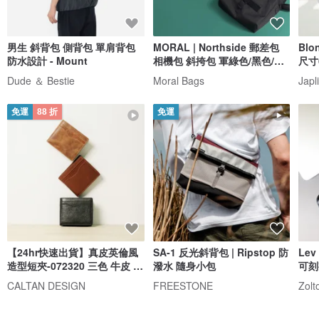
男生 斜背包 側背包 單肩背包
MORAL | Northside 郵差包
Bl
防水設計 - Mount
相機包 斜挎包 軍綠色/黑色/橄
尺寸
欖灰色
線客
Dude ＆ Bestie
Moral Bags
Jap
免運
88 折
免運
【24hr快速出貨】真皮英倫風
SA-1 反光斜背包 | Ripstop 防
Le
造型短夾-072320 三色 牛皮 短
潑水 隨身小包
可刻
夾
CALTAN DESIGN
FREESTONE
Zolt