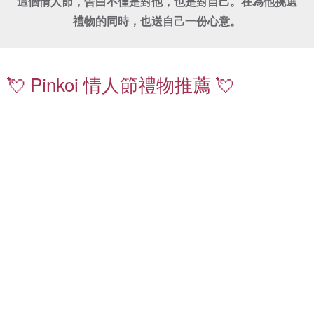
這個情人節，告白不僅是對他，也是對自己。在為他挑選
禮物的同時，也送自己一份心意。
珍
鑽
珠
石
項
飾
💘 Pinkoi 情人節禮物推薦 💘
鍊
品
｜
｜
送
嚴
禮
選
不
質
出
感
錯
珍
情
珠
侶
耳
對
環
戒
｜
｜
日
低
常
調