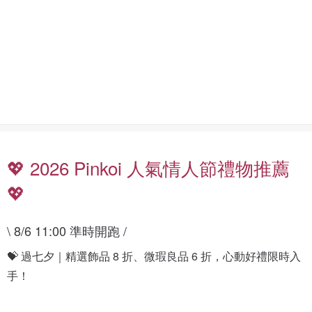
放
的
閃
你
💖 2026 Pinkoi 人氣情人節禮物推薦
💖
\ 8/6 11:00 準時開跑 /
💝 過七夕｜精選飾品 8 折、微瑕良品 6 折，心動好禮限時入
情
人
手！
8
節
折
禮