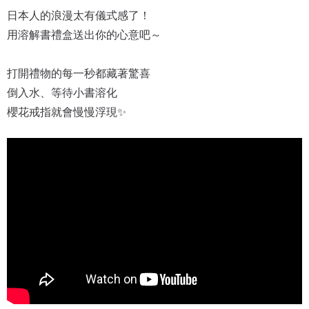
日本人的浪漫太有儀式感了！
用溶解書禮盒送出你的心意吧～
打開禮物的每一秒都藏著驚喜
倒入水、等待小書溶化
櫻花戒指就會慢慢浮現✨