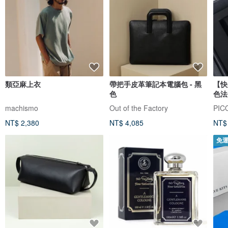
類亞麻上衣
帶把手皮革筆記本電腦包 - 黑
【快
色
色法
machismo
Out of the Factory
PIC
NT$ 2,380
NT$ 4,085
NT$
免