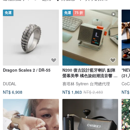
免運
免運
75 折
Dragon Scales 2 / DR-55
N200 復古設計藍牙喇叭 點陣
*N
螢幕美學 橘色旋鈕潮流音響 藍
(21
芽喇叭
坊
DUDAL
賽塔林 Syitren 台灣總代理
NT$ 6,908
NT$ 1,863
NT$ 2,483
NT$