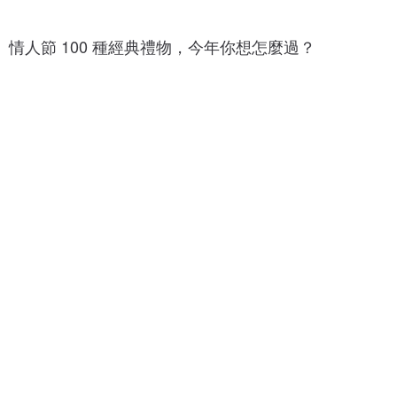
1
1
0
0
0
情人節 100 種經典禮物，今年你想怎麼過？
0
+
+
種
種
巧
愛
克
心
力
1
0
1
0
0
+
0
種
+
情
種
人
花
節
朵
卡
1
片
1
0