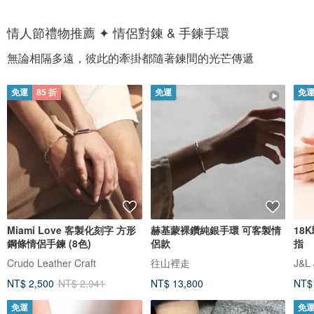
情人節禮物推薦 ✦ 情侶對鍊 & 手鍊手環
無論相隔多遠，彼此的牽掛都隨著鍊間的光芒傳遞
免運
85 折
免運
免
Miami Love 客製化刻字 方形
赫基蒙裸鑽純銀手環 可客製情
18
鋼條情侶手鍊 (8色)
侶款
指
Crudo Leather Craft
往山裡走
J&L 
NT$ 2,500
NT$ 2,941
NT$ 13,800
NT$
免運
免