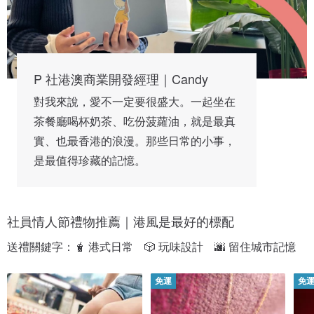
P 社港澳商業開發經理｜Candy
對我來說，愛不一定要很盛大。一起坐在
茶餐廳喝杯奶茶、吃份菠蘿油，就是最真
實、也最香港的浪漫。那些日常的小事，
是最值得珍藏的記憶。
社員情人節禮物推薦｜港風是最好的標配
送禮關鍵字：🧋 港式日常　🎲 玩味設計　🌆 留住城市記憶
免運
免