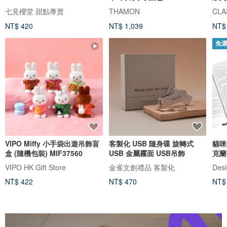
七見櫻堂 甜點專賣
THAMON
CLAS
NT$ 420
NT$ 1,039
NT$
免
VIPO Miffy 小手袋出遊吊飾盲
客製化 USB 隨身碟 旋轉式
貓咪
盒 (隨機包裝) MIF37560
USB 金屬霧面 USB吊飾
克蘭
VIPO HK Gift Store
金雀文創禮品 客製化
Desi
NT$ 422
NT$ 470
NT$