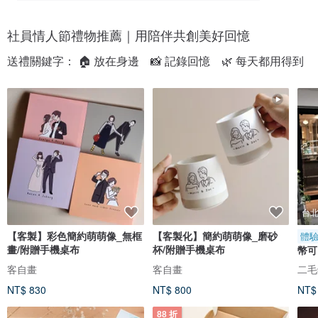
社員情人節禮物推薦｜用陪伴共創美好回憶
送禮關鍵字： 🏠 放在身邊　📸 記錄回憶　🌿 每天都用得到
台
【客製】彩色簡約萌萌像_無框
【客製化】簡約萌萌像_磨砂
體
畫/附贈手機桌布
杯/附贈手機桌布
幣可
聖誕
客自畫
客自畫
二毛銀
NT$ 830
NT$ 800
NT$
88 折