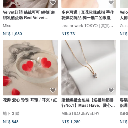
Velvet紅韻 絲絨可可 6吋紅絲
多色可選 | 真花玫瑰戒指 手作
Ve
絨乳酪蛋糕 Red Velvet
乾燥花飾品 獨一無二的浪漫
人節
Cheesecake
tara artwork TOKYO | 真實玫瑰
Misu
Zuzu
NT$ 1,980
NT$ 731
NT$
花瓣 愛心 珍珠 耳環 / 耳夾 / 紅
贈精緻禮盒包裝【送禮熱銷排
客製
行No.1】Must Have。愛心項
侶週
鍊
女友
地下 3 階
MIESTILO JEWELRY
IG
NT$ 848
NT$ 1,280
NT$