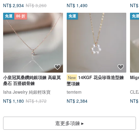
NT$ 2,934
NT$ 3,260
NT$ 1,490
NT$
免運
86 折
免運
免
小皇冠莫桑鑽純銀項鍊 高級莫
14KGF 花朵珍珠造型鍊
Mi
New
桑石 百搭鎖骨鍊
墜項鍊
Isha Jewelry 純銀輕珠寶
temtem
CLE
NT$ 1,180
NT$ 1,372
NT$ 2,384
NT$
逛更多項鍊 ▸