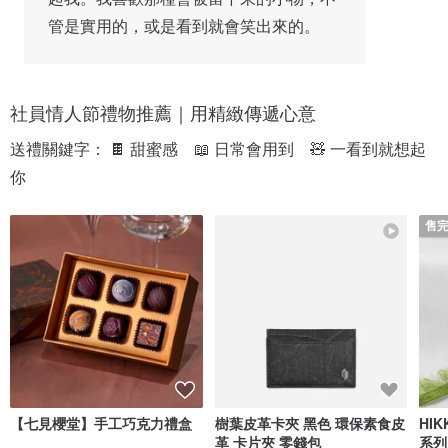
管是實用的，或是看到就會笑出來的。
社員情人節禮物推薦｜用精緻傳遞心意
送禮關鍵字： 🍫 甜蜜感　📖 日常會用到　🧸 一看到就想起
你
售
【七見櫻堂】手工巧克力禮盒
樹葉皮革卡夾 黑色 環保素食皮
HI
革 卡片夾 零錢包
系列