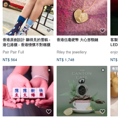
香港原創設計 聽得見的雪糕 -
香港伍毫硬幣 大心形頸鏈
客製
港乜港襪 - 香港情懷不對稱襪
LE
Pair Pair Full
Riley the jewellery
enjo
NT$ 564
NT$ 1,748
NT$
售