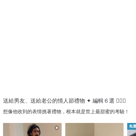
男
背
生
包
星
/
座
小
送
包
禮
送給男友、送給老公的情人節禮物 ✦ 編輯６選 💁🏻‍♂️
想像他收到的表情挑著禮物，根本就是世上最甜蜜的考驗！
免