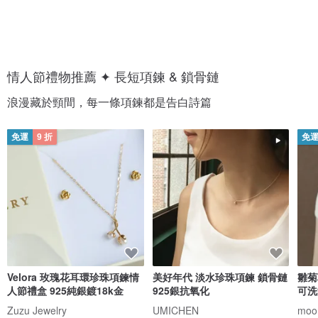
情人節禮物推薦 ✦ 長短項鍊 & 鎖骨鏈
浪漫藏於頸間，每一條項鍊都是告白詩篇
免運
9 折
免
Velora 玫瑰花耳環珍珠項鍊情
美好年代 淡水珍珠項鍊 鎖骨鏈
雛菊
人節禮盒 925純銀鍍18k金
925銀抗氧化
可洗
Zuzu Jewelry
UMICHEN
moor