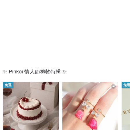
對
禮
戒
盒
✨ Pinkoi 情人節禮物特輯 ✨
免運
免