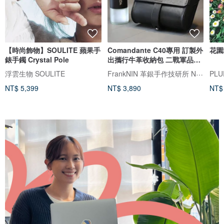
【時尚飾物】SOULITE 蘋果手
Comandante C40專用 訂製外
花園
錶手鐲 Crystal Pole
出攜行牛革收納包 二戰軍品風
格 黑色
FrankNIN 革銀手作技研所 NEROSILVER 墨銀藝工
浮雲生物 SOULITE
PLU
NT$ 5,399
NT$ 3,890
NT$