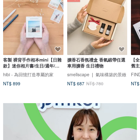
客製 裸背手作相本mini【日雜
擴香石香氛禮盒 香氣緞帶任選
【全
款】迷你相片書/生日/週年/情
車用擴香 生日禮物
舊主
侶禮物
hibi - 為回憶打造專屬的家
smellscape ❘ 氣味構築的景緻
NT$ 899
NT$ 687
NT$ 780
NT$