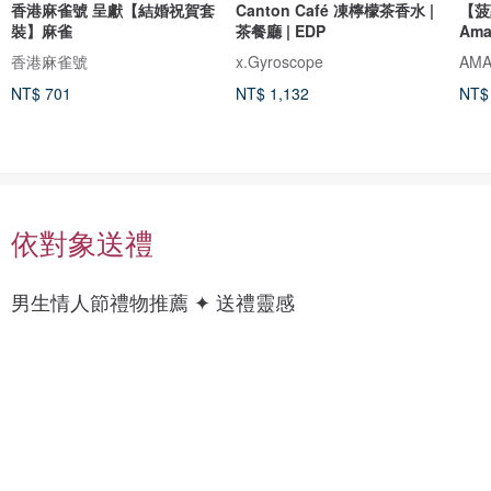
香港麻雀號 呈獻【結婚祝賀套
Canton Café 凍檸檬茶香水 |
【菠
裝】麻雀
茶餐廳 | EDP
Ama
香港麻雀號
x.Gyroscope
NT$ 701
NT$ 1,132
NT$
依對象送禮
男
上
男生情人節禮物推薦 ✦ 送禮靈感
科
衣
技
/
癮
襯
衫