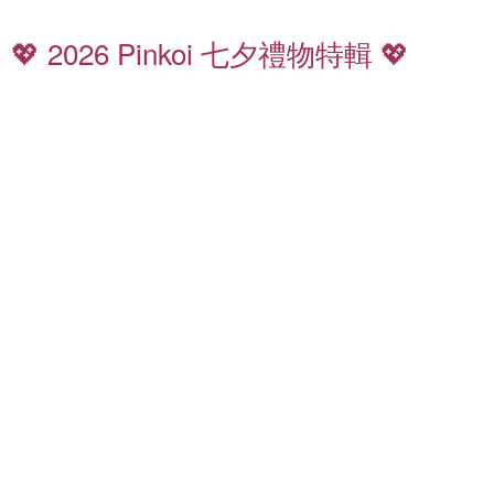
七
夕
💖 2026 Pinkoi 七夕禮物特輯 💖
禮
香
物
氛
8
特
5
輯
折
起
全
質
館
感
滿
皮
千
夾
免
運