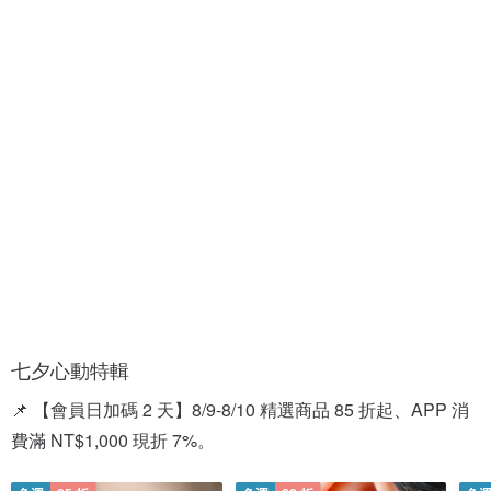
情
情
人
侶
節
對
禮
戒
盒
七夕心動特輯
📌 【會員日加碼 2 天】8/9-8/10 精選商品 85 折起、APP 消
費滿 NT$1,000 現折 7%。