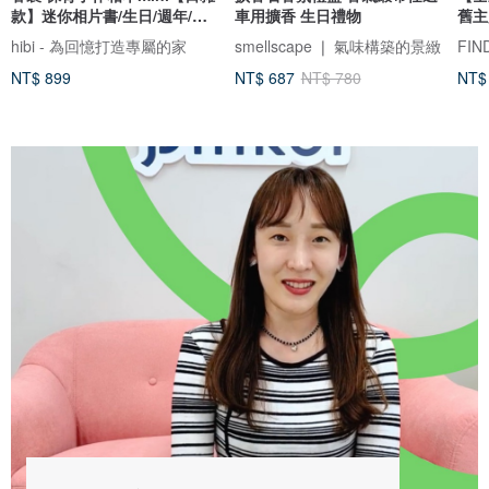
款】迷你相片書/生日/週年/情
車用擴香 生日禮物
舊主
侶禮物
hibi - 為回憶打造專屬的家
smellscape ❘ 氣味構築的景緻
NT$ 899
NT$ 687
NT$ 780
NT$