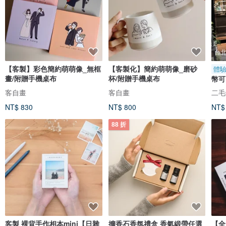
台
【客製】彩色簡約萌萌像_無框
【客製化】簡約萌萌像_磨砂
體
畫/附贈手機桌布
杯/附贈手機桌布
幣可
聖誕
客自畫
客自畫
二毛銀
NT$ 830
NT$ 800
NT$
88 折
客製 裸背手作相本mini【日雜
擴香石香氛禮盒 香氣緞帶任選
【全