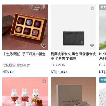
售
【七見櫻堂】手工巧克力禮盒
樹葉皮革卡夾 黑色 環保素食皮
HI
革 卡片夾 零錢包
系列
七見櫻堂 甜點專賣
THAMON
CLAS
NT$ 420
NT$ 1,039
NT$
免