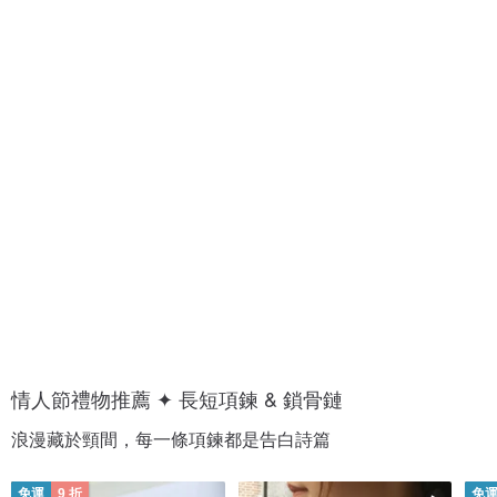
1
1
0
0
0
0
+
+
種
種
愛
約
的
會
香
穿
氣
搭
情人節禮物推薦 ✦ 長短項鍊 & 鎖骨鏈
浪漫藏於頸間，每一條項鍊都是告白詩篇
免運
9 折
免