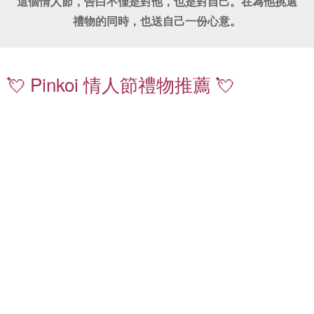
這個情人節，告白不僅是對他，也是對自己。在為他挑選
禮物的同時，也送自己一份心意。
珍
鑽
珠
石
項
飾
💘 Pinkoi 情人節禮物推薦 💘
鍊
品
｜
｜
送
嚴
禮
選
不
質
出
感
錯
珍
情
珠
侶
耳
對
環
戒
｜
｜
日
低
常
調