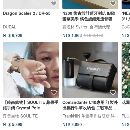
Dragon Scales 2 / DR-55
N200 復古設計藍牙喇叭 點陣
*N
螢幕美學 橘色旋鈕潮流音響 藍
(21
芽喇叭
坊
DUDAL
賽塔林 Syitren 台灣總代理
NT$ 6,908
NT$ 1,863
NT$ 2,483
NT$
【時尚飾物】SOULITE 蘋果手
Comandante C40專用 訂製外
花園
錶手鐲 Crystal Pole
出攜行牛革收納包 二戰軍品風
格 黑色
FrankNIN 革銀手作技研所 NEROSILVER 墨銀藝工
浮雲生物 SOULITE
PLU
NT$ 5,399
NT$ 3,890
NT$