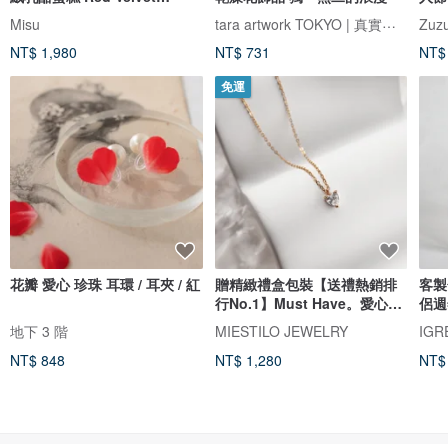
Cheesecake
tara artwork TOKYO | 真實玫瑰
Misu
Zuzu
NT$ 1,980
NT$ 731
NT$
免運
花瓣 愛心 珍珠 耳環 / 耳夾 / 紅
贈精緻禮盒包裝【送禮熱銷排
客製
行No.1】Must Have。愛心項
侶週
鍊
女友
地下 3 階
MIESTILO JEWELRY
IG
NT$ 848
NT$ 1,280
NT$