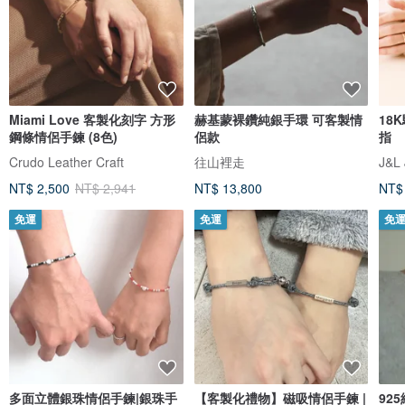
Miami Love 客製化刻字 方形
赫基蒙裸鑽純銀手環 可客製情
18
鋼條情侶手鍊 (8色)
侶款
指
Crudo Leather Craft
往山裡走
J&L 
NT$ 2,500
NT$ 2,941
NT$ 13,800
NT$
免運
免運
免
多面立體銀珠情侶手鍊|銀珠手
【客製化禮物】磁吸情侶手鍊 |
92