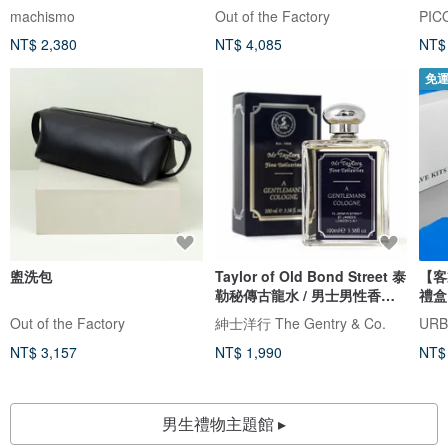
machismo
Out of the Factory
PIC
NT$ 2,380
NT$ 4,085
NT$
免
盥洗包
Taylor of Old Bond Street 泰
【客
勒秘傳古龍水 / 男士男性香水
禮盒
香氛
Out of the Factory
紳士洋行 The Gentry & Co.
UR
NT$ 3,157
NT$ 1,990
NT$
男生禮物主題館 ▸