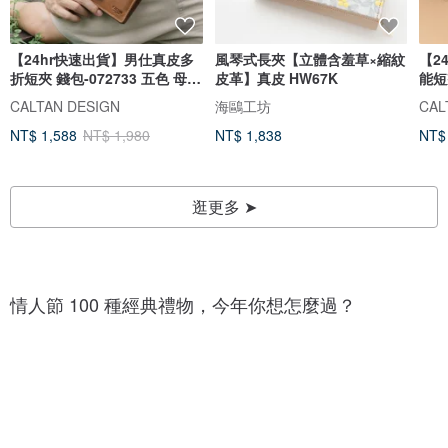
【24hr快速出貨】男仕真皮多
風琴式長夾【立體含羞草×縮紋
【2
折短夾 錢包-072733 五色 母錢
皮革】真皮 HW67K
能短
包
式
CALTAN DESIGN
海鷗工坊
CAL
NT$ 1,588
NT$ 1,980
NT$ 1,838
NT$
逛更多 ➤
1
1
0
0
0
情人節 100 種經典禮物，今年你想怎麼過？
0
+
+
種
種
巧
愛
克
心
力
1