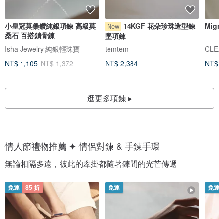
小皇冠莫桑鑽純銀項鍊 高級莫
14KGF 花朵珍珠造型鍊
Mi
New
桑石 百搭鎖骨鍊
墜項鍊
Isha Jewelry 純銀輕珠寶
temtem
CLE
NT$ 1,105
NT$ 1,372
NT$ 2,384
NT$
逛更多項鍊 ▸
情人節禮物推薦 ✦ 情侶對鍊 & 手鍊手環
無論相隔多遠，彼此的牽掛都隨著鍊間的光芒傳遞
免運
85 折
免運
免