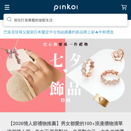
前往打造療癒的放鬆生活
巴洛克珍珠
父親節
日本鑒定中古包
結婚書約
新品牌上架🔥
中秋禮盒
【2026情人節禮物推薦】男女都愛的100+浪漫禮物清單
