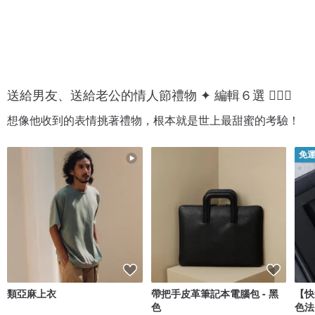
送給男友、送給老公的情人節禮物 ✦ 編輯６選 💁🏻‍♂️
想像他收到的表情挑著禮物，根本就是世上最甜蜜的考驗！
免
類亞麻上衣
帶把手皮革筆記本電腦包 - 黑
【快
色
色法