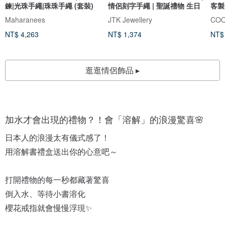
鍊|光珠手繩|珠珠手繩 (套裝)
情侶刻字手繩 | 聖誕禮物 生日
客製
Maharanees
JTK Jewellery
COO
NT$ 4,263
NT$ 1,374
NT$
逛逛情侶飾品 ▸
加水才會出現的禮物？！會「溶解」的浪漫驚喜🌸
日本人的浪漫太有儀式感了！
用溶解書禮盒送出你的心意吧～
打開禮物的每一秒都藏著驚喜
倒入水、等待小書溶化
櫻花戒指就會慢慢浮現✨