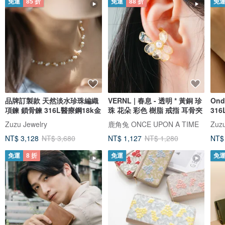
免運
85 折
免運
88 折
免
品牌訂製款 天然淡水珍珠編織
VERNL | 春息 - 透明 * 黃銅 珍
On
項鍊 鎖骨鍊 316L醫療鋼18k金
珠 花朵 彩色 樹脂 戒指 耳骨夾
31
Zuzu Jewelry
鹿角兔 ONCE UPON A TIME
Zuzu
NT$ 3,128
NT$ 3,680
NT$ 1,127
NT$ 1,280
NT$
免運
8 折
免運
免