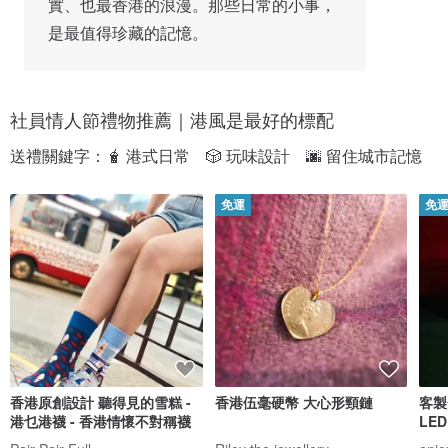
實、也最香港的浪漫。那些日常的小事，
是最值得珍藏的記憶。
社員情人節禮物推薦｜港風是最好的標配
送禮關鍵字：🧋 港式日常　🎲 玩味設計　🌆 留住城市記憶
免運
免
香港原創設計 聽得見的雪糕 -
香港伍毫硬幣 大心形頸鏈
客製
港乜港襪 - 香港情懷不對稱襪
LE