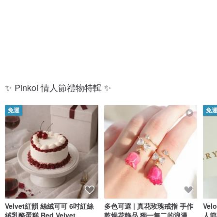
放
的
閃
你
✨ Pinkoi 情人節禮物特輯 ✨
免運
免
Velvet紅韻 絲絨可可 6吋紅絲
多色可選 | 真花玫瑰戒指 手作
Ve
絨乳酪蛋糕 Red Velvet
乾燥花飾品 獨一無二的浪漫
人節