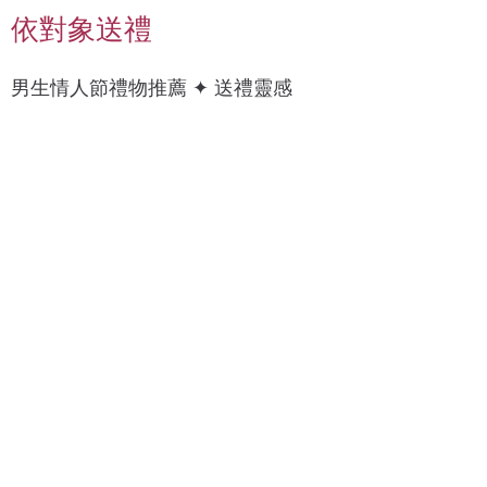
依對象送禮
男
上
男生情人節禮物推薦 ✦ 送禮靈感
科
衣
技
/
癮
襯
衫
錶
質
帶
感
/
燈
手
具
錶