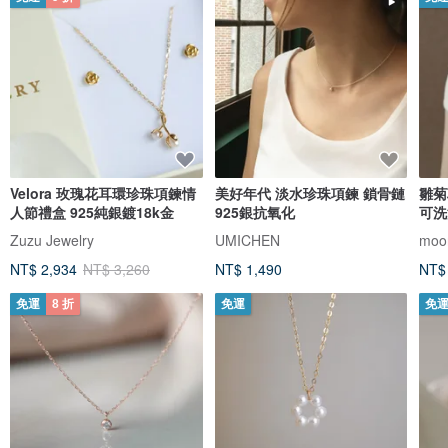
Velora 玫瑰花耳環珍珠項鍊情
美好年代 淡水珍珠項鍊 鎖骨鏈
雛菊
人節禮盒 925純銀鍍18k金
925銀抗氧化
可洗
Zuzu Jewelry
UMICHEN
moor
NT$ 2,934
NT$ 3,260
NT$ 1,490
NT$
免運
8 折
免運
免