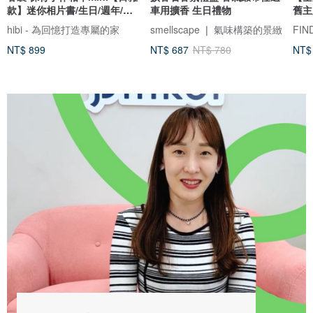
款】迷你相片書/生日/週年/情
車用擴香 生日禮物
舊主
侶禮物
hibi - 為回憶打造專屬的家
smellscape ❘ 氣味構築的景緻
NT$ 899
NT$ 687
NT$ 780
NT$