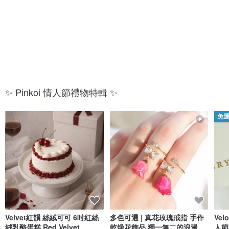
放
的
閃
你
✨ Pinkoi 情人節禮物特輯 ✨
免
Velvet紅韻 絲絨可可 6吋紅絲
多色可選 | 真花玫瑰戒指 手作
Ve
絨乳酪蛋糕 Red Velvet
乾燥花飾品 獨一無二的浪漫
人節