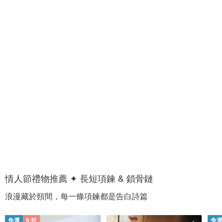
1
1
0
0
0
0
+
+
種
種
愛
約
的
會
香
穿
氣
搭
情人節禮物推薦 ✦ 長短項鍊 & 鎖骨鏈
浪漫藏於頸間，每一條項鍊都是告白詩篇
免運
9 折
免