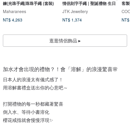
鍊|光珠手繩|珠珠手繩 (套裝)
情侶刻字手繩 | 聖誕禮物 生日
客製
Maharanees
JTK Jewellery
COO
NT$ 4,263
NT$ 1,374
NT$
逛逛情侶飾品 ▸
加水才會出現的禮物？！會「溶解」的浪漫驚喜🌸
日本人的浪漫太有儀式感了！
用溶解書禮盒送出你的心意吧～
打開禮物的每一秒都藏著驚喜
倒入水、等待小書溶化
櫻花戒指就會慢慢浮現✨