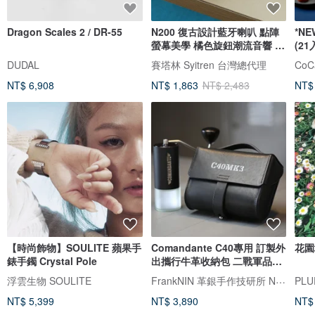
Dragon Scales 2 / DR-55
N200 復古設計藍牙喇叭 點陣
*N
螢幕美學 橘色旋鈕潮流音響 藍
(21
芽喇叭
坊
DUDAL
賽塔林 Syitren 台灣總代理
NT$ 6,908
NT$ 1,863
NT$ 2,483
NT$
【時尚飾物】SOULITE 蘋果手
Comandante C40專用 訂製外
花園
錶手鐲 Crystal Pole
出攜行牛革收納包 二戰軍品風
格 黑色
FrankNIN 革銀手作技研所 NEROSILVER 墨銀藝工
浮雲生物 SOULITE
PLU
NT$ 5,399
NT$ 3,890
NT$