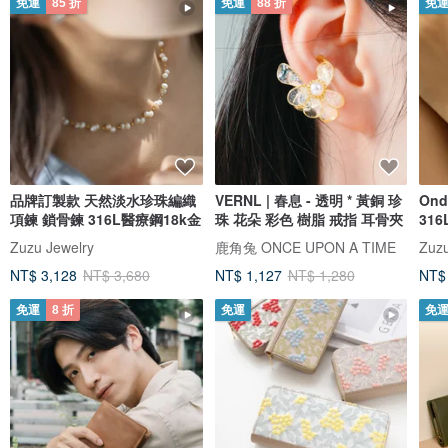
免運
85 折
免運
88 折
免
品牌訂製款 天然淡水珍珠編織
VERNL | 春息 - 透明 * 黃銅 珍
On
項鍊 鎖骨鍊 316L醫療鋼18k金
珠 花朵 彩色 樹脂 戒指 耳骨夾
31
Zuzu Jewelry
鹿角兔 ONCE UPON A TIME
Zuzu
NT$ 3,128
NT$ 3,680
NT$ 1,127
NT$ 1,280
NT$
免運
8 折
免運
免