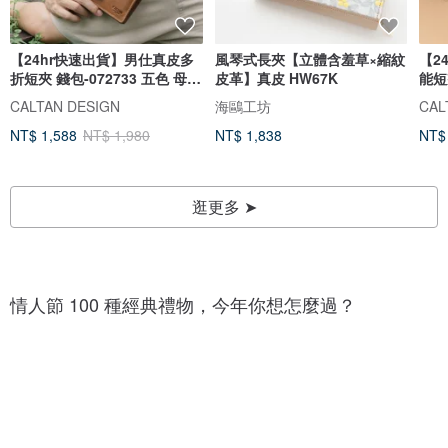
【24hr快速出貨】男仕真皮多
風琴式長夾【立體含羞草×縮紋
【2
折短夾 錢包-072733 五色 母錢
皮革】真皮 HW67K
能短
包
式
CALTAN DESIGN
海鷗工坊
CAL
NT$ 1,588
NT$ 1,980
NT$ 1,838
NT$
逛更多 ➤
1
1
0
0
0
情人節 100 種經典禮物，今年你想怎麼過？
0
+
+
種
種
巧
愛
克
心
力
1