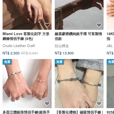
Miami Love 客製化刻字 方形
赫基蒙裸鑽純銀手環 可客製情
18
鋼條情侶手鍊 (8色)
侶款
指
Crudo Leather Craft
往山裡走
J&L 
NT$ 2,500
NT$ 2,941
NT$ 13,800
NT$
免運
免運
免
多面立體銀珠情侶手鍊|銀珠手
【客製化禮物】磁吸情侶手鍊 |
92