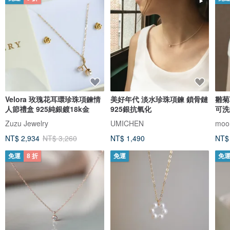
Velora 玫瑰花耳環珍珠項鍊情
美好年代 淡水珍珠項鍊 鎖骨鏈
雛菊
人節禮盒 925純銀鍍18k金
925銀抗氧化
可洗
Zuzu Jewelry
UMICHEN
moor
NT$ 2,934
NT$ 3,260
NT$ 1,490
NT$
免運
8 折
免運
免