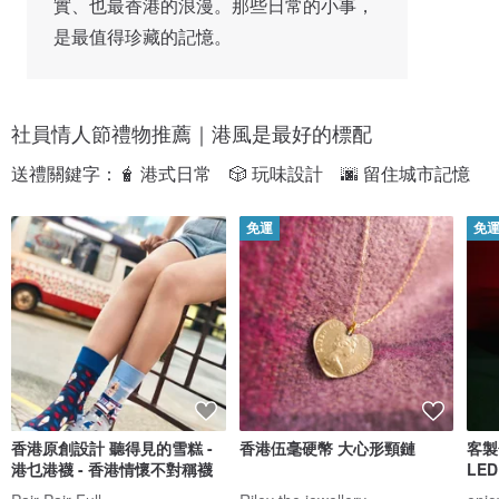
實、也最香港的浪漫。那些日常的小事，
是最值得珍藏的記憶。
社員情人節禮物推薦｜港風是最好的標配
送禮關鍵字：🧋 港式日常　🎲 玩味設計　🌆 留住城市記憶
免運
免
香港原創設計 聽得見的雪糕 -
香港伍毫硬幣 大心形頸鏈
客製
港乜港襪 - 香港情懷不對稱襪
LE