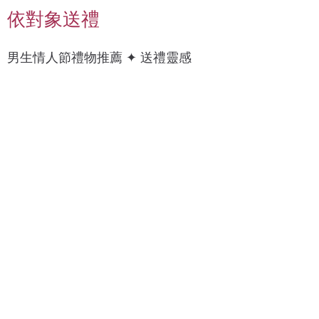
依對象送禮
男
上
男生情人節禮物推薦 ✦ 送禮靈感
科
衣
技
/
癮
襯
衫
錶
質
帶
感
/
燈
手
具
錶