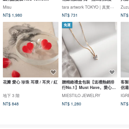
Cheesecake
tara artwork TOKYO | 真實玫瑰
Misu
Zuzu
NT$ 1,980
NT$ 731
NT$
免運
花瓣 愛心 珍珠 耳環 / 耳夾 / 紅
贈精緻禮盒包裝【送禮熱銷排
客製
行No.1】Must Have。愛心項
侶週
鍊
女友
地下 3 階
MIESTILO JEWELRY
IG
NT$ 848
NT$ 1,280
NT$