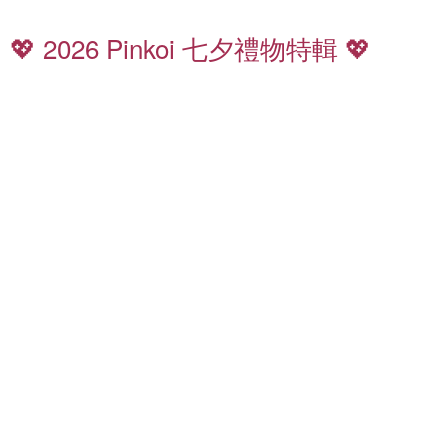
七
夕
💖 2026 Pinkoi 七夕禮物特輯 💖
禮
香
物
氛
8
特
5
輯
折
起
全
質
館
感
滿
皮
千
夾
免
運