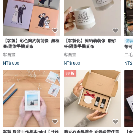
台
【客製】彩色簡約萌萌像_無框
【客製化】簡約萌萌像_磨砂
體
畫/附贈手機桌布
杯/附贈手機桌布
幣可
聖誕
客自畫
客自畫
二毛銀
NT$ 830
NT$ 800
NT$
88 折
客製 裸背手作相本mini【日雜
擴香石香氛禮盒 香氣緞帶任選
【全