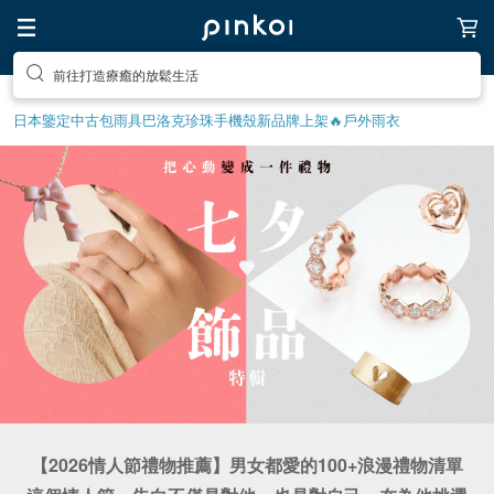
前往打造療癒的放鬆生活
日本鑒定中古包
雨具
巴洛克珍珠
手機殼
新品牌上架🔥
戶外雨衣
【2026情人節禮物推薦】男女都愛的100+浪漫禮物清單
