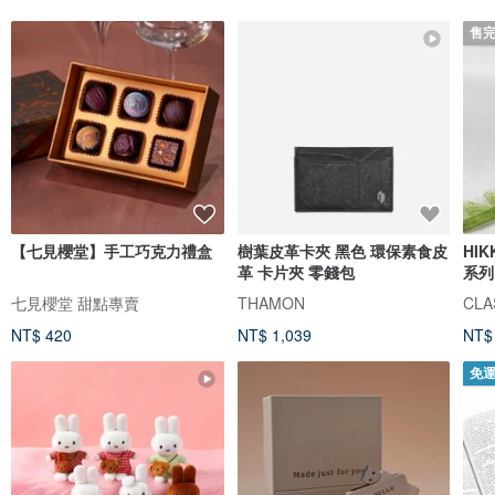
售
【七見櫻堂】手工巧克力禮盒
樹葉皮革卡夾 黑色 環保素食皮
HI
革 卡片夾 零錢包
系列
七見櫻堂 甜點專賣
THAMON
CLAS
NT$ 420
NT$ 1,039
NT$
免