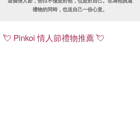
這個情人節，告白不僅是對他，也是對自己。在為他挑選
禮物的同時，也送自己一份心意。
珍
鑽
珠
石
項
飾
💘 Pinkoi 情人節禮物推薦 💘
鍊
品
｜
｜
送
嚴
禮
選
不
質
出
感
錯
珍
情
珠
侶
耳
對
環
戒
｜
｜
日
低
常
調