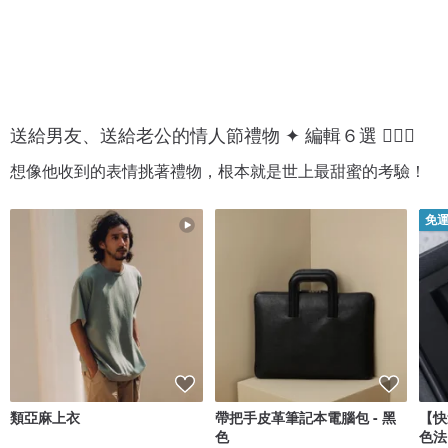
送給男友、送給老公的情人節禮物 ✦ 編輯６選 💁🏻‍♂️
想像他收到的表情挑著禮物，根本就是世上最甜蜜的考驗！
免
類亞麻上衣
帶把手皮革筆記本電腦包 - 黑
【快
色
色法