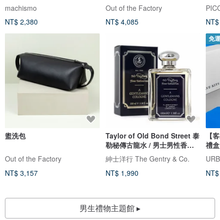
machismo
Out of the Factory
PIC
NT$ 2,380
NT$ 4,085
NT$
免
盥洗包
Taylor of Old Bond Street 泰
【客
勒秘傳古龍水 / 男士男性香水
禮盒
香氛
Out of the Factory
紳士洋行 The Gentry & Co.
UR
NT$ 3,157
NT$ 1,990
NT$
男生禮物主題館 ▸