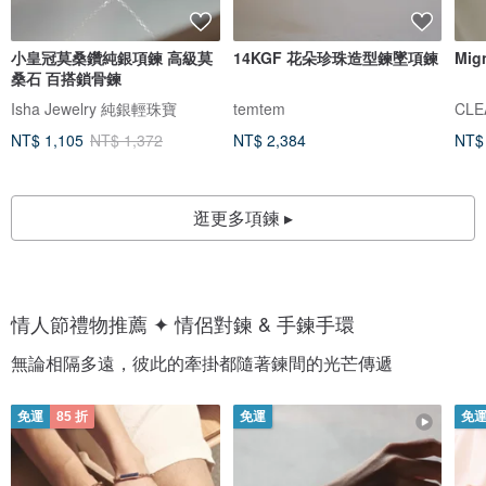
小皇冠莫桑鑽純銀項鍊 高級莫
14KGF 花朵珍珠造型鍊墜項鍊
Mi
桑石 百搭鎖骨鍊
Isha Jewelry 純銀輕珠寶
temtem
CLE
NT$ 1,105
NT$ 1,372
NT$ 2,384
NT$
逛更多項鍊 ▸
情人節禮物推薦 ✦ 情侶對鍊 & 手鍊手環
無論相隔多遠，彼此的牽掛都隨著鍊間的光芒傳遞
免運
85 折
免運
免