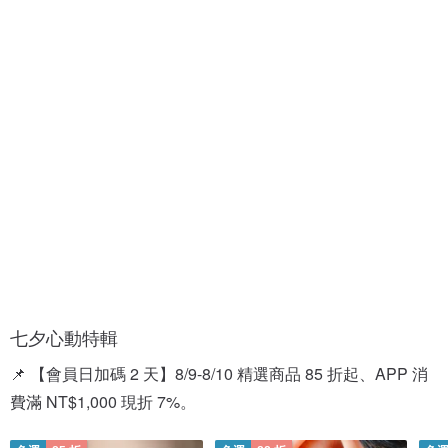
情
情
人
侶
節
對
禮
戒
盒
七夕心動特輯
📌 【會員日加碼 2 天】8/9-8/10 精選商品 85 折起、APP 消
費滿 NT$1,000 現折 7%。