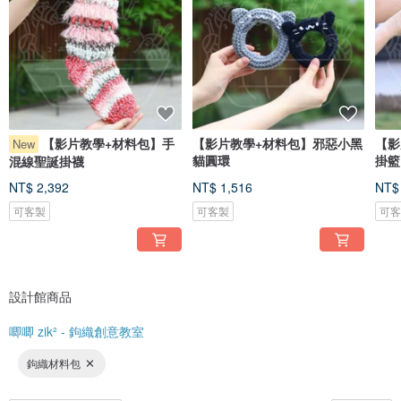
【影片教學+材料包】手
【影片教學+材料包】邪惡小黑
【影
New
貓圓環
掛籃
混線聖誕掛襪
NT$ 2,392
NT$ 1,516
NT$
可客製
可客製
可
設計館商品
唧唧 zik² - 鉤織創意教室
鉤織材料包