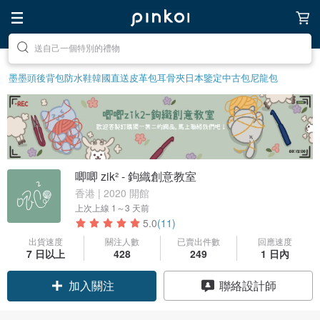
前往打造療癒的放鬆生活
墨墨頭後背包
防水鞋
韓國直送皮革包
耳骨夾
日本鑒定中古包
尼龍包
唧唧 zik² - 鉤織創意教室
香港 | 2020 開館
上次上線
1～3 天前
5.0
(11)
出貨速度
關注人數
已賣出件數
回應速度
7 日以上
428
249
1 日內
加入關注
聯絡設計師