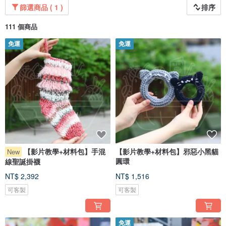
篩選商品 ( 1 )
排序
111 個商品
免運
免運
【影片教學+材料包】手混
【影片教學+材料包】邪惡小黑貓
New
圓環
線聖誕掛襪
NT$ 2,392
NT$ 1,516
可客製
可客製
免運