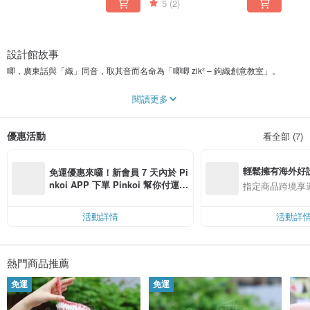
5
(2)
設計館故事
唧，廣東話與「織」同音，取其音而名命為「唧唧 zik² – 鉤織創意教室」。
不是設計系出身，也不是藝術家，人生最近十年都是以寫字、旅行維生，而在正
閱讀更多
式踏入第三個「十年大關」前，想著是不是該跳出舒適圈，給自己一個新的方向
去學習。自覺是幸運的人，因工作關係經常到世界各地，體驗過許多風土人情、
異地文化，在豐富視野同時，亦不知不覺間得到無數的靈感。
優惠活動
看全部 (7)
一趟波羅的海旅行，前往拉脫維亞的小鎮Lielvārdes，初次接觸利耶爾瓦爾代編
織技術，被紅白傳統圖樣深深吸引，難以想像古人如何用一根根線材編織出不同
輕鬆擁有海外好
風格的花式。旅程完結後，開始學習傳統織布技術，並把多年間旅行所見的世界
免運優惠來囉！新會員 7 天內於 Pi
文化加入織品中，同時自學及研究鉤織技法，將毛線變成創作工具，變出一件件
nkoi APP 下單 Pinkoi 幫你付運
指定商品跨境享
獨一無二的織品。
費，滿 NT$ 500 最高可折運費 NT
$ 100
成立「唧唧 zik² – 鉤織創意教室」，不但希望可以將自己的織品和更多人分享，
活動詳情
活動詳
同時亦希望透過不同類型的工作坊，和來自世界的織人一同編織出屬於自己的風
格。
熱門商品推薦
免運
免運