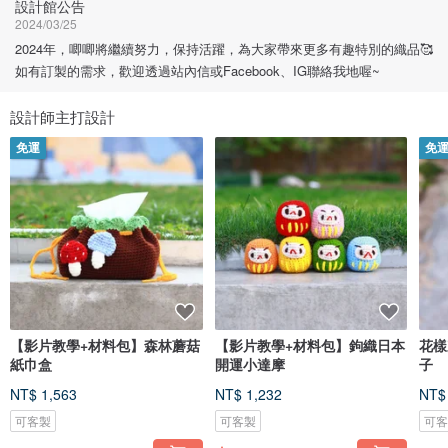
設計館公告
2024/03/25
2024年，唧唧將繼續努力，保持活躍，為大家帶來更多有趣特別的織品🥰
如有訂製的需求，歡迎透過站內信或Facebook、IG聯絡我地喔~
設計師主打設計
免運
免
【影片教學+材料包】森林蘑菇
【影片教學+材料包】鉤織日本
花樣
紙巾盒
開運小達摩
子
NT$ 1,563
NT$ 1,232
NT$
可客製
可客製
可